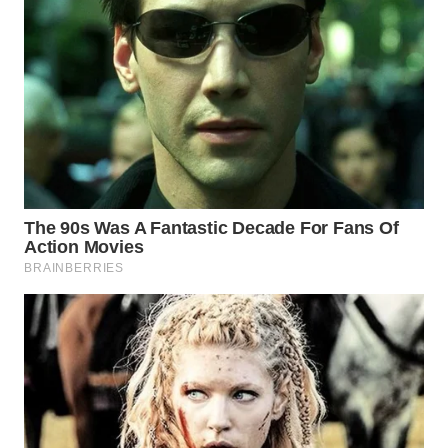
CIANJUR
WN
KEPULAUAN
SERIBU
WN
TANGERANG
WN
BINJAI
WN
CIREBON
WN
INDRAMAYU
WN