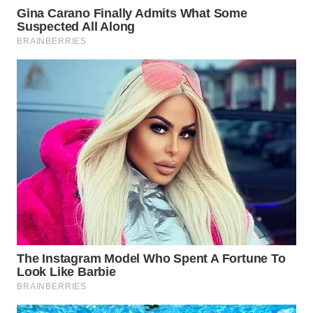
WN
BINTAN
WN
MANDALIKA
WN
LIKUPANG
WN
LABUANBAJO
WN
BORNEO
Wahana
Media
Group