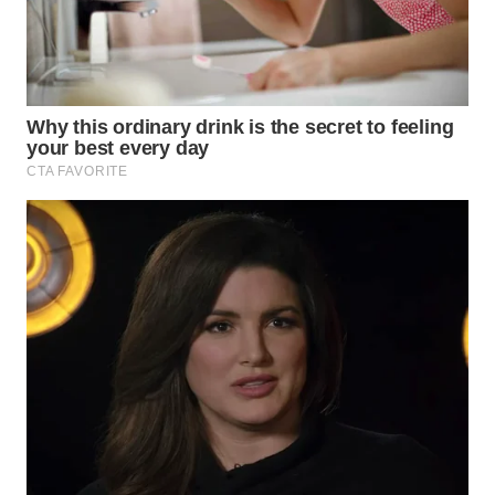
WN
SEMARANG
WN
SOLO
WN
BOROBUDUR
WN
MADURA
WN
SURABAYA
WN
NATUNA