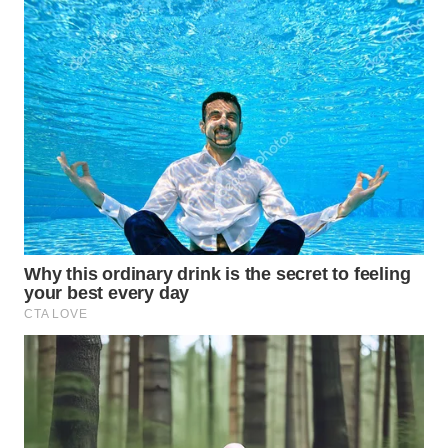
WAHANA
NEWS
WAHANA
TANI
WAHANA
ADVOKAT
WAHANA
INFRASTRUKTUR
WAHANA
KONSUMEN
WAHANA
LISTRIK