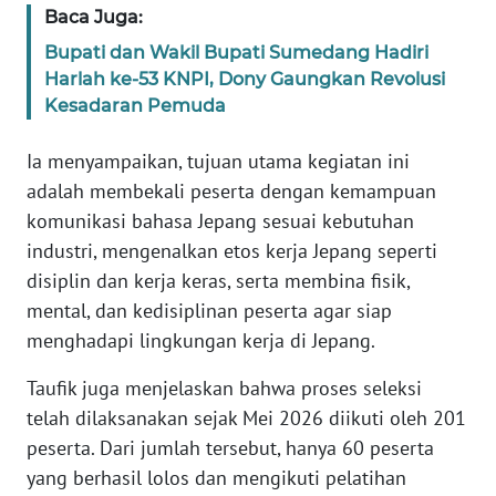
WN
Baca Juga:
SUMBAR
Bupati dan Wakil Bupati Sumedang Hadiri
Harlah ke-53 KNPI, Dony Gaungkan Revolusi
WN
Kesadaran Pemuda
SUMSEL
Ia menyampaikan, tujuan utama kegiatan ini
WN
adalah membekali peserta dengan kemampuan
BENGKULU
komunikasi bahasa Jepang sesuai kebutuhan
industri, mengenalkan etos kerja Jepang seperti
WN
disiplin dan kerja keras, serta membina fisik,
LAMPUNG
mental, dan kedisiplinan peserta agar siap
menghadapi lingkungan kerja di Jepang.
WN
JATENG
Taufik juga menjelaskan bahwa proses seleksi
telah dilaksanakan sejak Mei 2026 diikuti oleh 201
WN
NUSANTARA
peserta. Dari jumlah tersebut, hanya 60 peserta
yang berhasil lolos dan mengikuti pelatihan