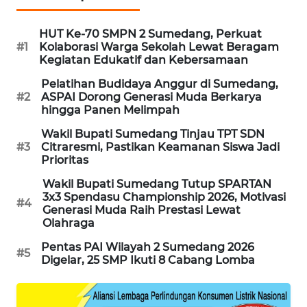
MARITIM
HUT Ke-70 SMPN 2 Sumedang, Perkuat
#1
Kolaborasi Warga Sekolah Lewat Beragam
HUMBANG
Kegiatan Edukatif dan Kebersamaan
NEWS
Pelatihan Budidaya Anggur di Sumedang,
#2
ASPAI Dorong Generasi Muda Berkarya
GARONGGANG
hingga Panen Melimpah
NEWS
Wakil Bupati Sumedang Tinjau TPT SDN
#3
Citraresmi, Pastikan Keamanan Siswa Jadi
FISUELRI
Prioritas
ID
Wakil Bupati Sumedang Tutup SPARTAN
3x3 Spendasu Championship 2026, Motivasi
ENERGI
#4
Generasi Muda Raih Prestasi Lewat
NEWS
Olahraga
Pentas PAI Wilayah 2 Sumedang 2026
CILEUNGSI
#5
Digelar, 25 SMP Ikuti 8 Cabang Lomba
NEWS
BERKAT