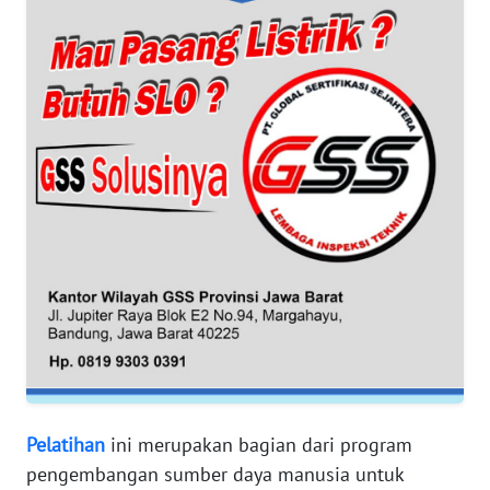
NTT
WN
KEPRI
WN
PAPUA
WN
PAPUA
BARAT
WN
RIAU
WN
Pelatihan
ini merupakan bagian dari program
SERAMBI
pengembangan sumber daya manusia untuk