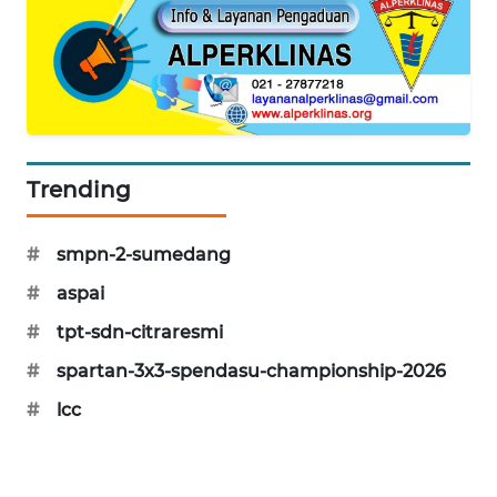
NEWS
BERAMPU
NEWS
ANUGERAH
NEWS
Trending
AKHLAK
#
smpn-2-sumedang
ID
#
aspai
PERAPKI
#
tpt-sdn-citraresmi
NEWS
#
spartan-3x3-spendasu-championship-2026
SONYA
#
lcc
ASA
NEWS