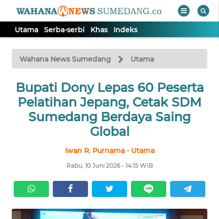
Utama
Serba-serbi
Khas
Indeks
WAHANA
Tutup
TV
Wahana News Sumedang
Utama
Bupati Dony Lepas 60 Peserta
UTAMA
Pelatihan Jepang, Cetak SDM
SERBA-
Sumedang Berdaya Saing
SERBI
Global
Iwan R. Purnama - Utama
KHAS
Rabu, 10 Juni 2026 - 14:15 WIB
Informasi
INDEKS
BERITA