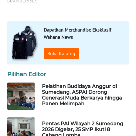
MARTABAT
NET
PLN
Dapatkan Merchandise Eksklusif
WATCH
Wahana News
MKLI
Buka Katalog
LPKKI
Pilihan Editor
LKKI
Pelatihan Budidaya Anggur di
Sumedang, ASPAI Dorong
Generasi Muda Berkarya hingga
KOPEKLIN
Panen Melimpah
PORTAL
KONSUMEN
Pentas PAI Wilayah 2 Sumedang
2026 Digelar, 25 SMP Ikuti 8
Cabang Lomba