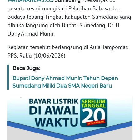
DISCLAIMER
peserta resmi mengikuti Pelatihan Bahasa dan
Budaya Jepang Tingkat Kabupaten Sumedang yang
Wahana
News
dibuka langsung oleh Bupati Sumedang, Dr. H.
Regional
Dony Ahmad Munir.
Kegiatan tersebut berlangsung di Aula Tampomas
WN
SUMUT
PPS, Rabu (10/06/2026).
Baca Juga:
WN
JAKARTA
Bupati Dony Ahmad Munir: Tahun Depan
Sumedang Miliki Dua SMA Negeri Baru
WN
JABAR
WN
BANTEN
WN