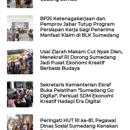
FORWAMKI
ALPERKLINAS
BPJS Ketenagakerjaan dan
Pemprov Jabar Tutup Program
Persiapan Kerja bagi Penerima
FORJASIDA
Manfaat Klaim di BLK Sumedang
TAMBANG
Usai Ziarah Makam Cut Nyak Dien,
NEWS
Menekraf RI Dorong Sumedang
Jadi Pusat Ekonomi Kreatif
Berbasis Budaya
SITUNGIR
NEWS
Sekretaris Kementerian Ekraf
SIDIKALANG
Buka Pelatihan "Sumedang Go
Digital", Perkuat SDM Ekonomi
NEWS
Kreatif Hadapi Era Digital
SIBARAGAS
NEWS
Peringati HUT RI ke-81, Pegawai
Dinas Sosial Sumedang Kenakan