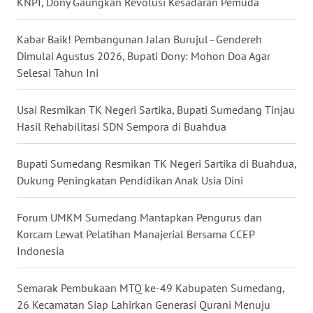
KNPI, Dony Gaungkan Revolusi Kesadaran Pemuda
MALUT
Kabar Baik! Pembangunan Jalan Burujul–Gendereh
WN
Dimulai Agustus 2026, Bupati Dony: Mohon Doa Agar
DAIRI
Selesai Tahun Ini
WN
Usai Resmikan TK Negeri Sartika, Bupati Sumedang Tinjau
DANAU
Hasil Rehabilitasi SDN Sempora di Buahdua
TOBA
Bupati Sumedang Resmikan TK Negeri Sartika di Buahdua,
WN
Dukung Peningkatan Pendidikan Anak Usia Dini
NIAS
Forum UMKM Sumedang Mantapkan Pengurus dan
WN
Korcam Lewat Pelatihan Manajerial Bersama CCEP
LANGKAT
Indonesia
WN
TAPANULI
Semarak Pembukaan MTQ ke-49 Kabupaten Sumedang,
SELATAN
26 Kecamatan Siap Lahirkan Generasi Qurani Menuju