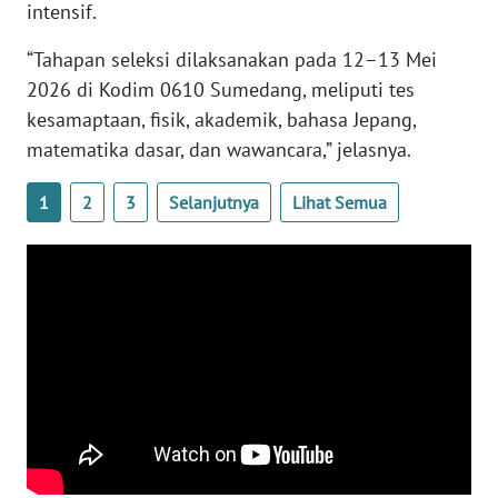
WN
intensif.
JOGJA
“Tahapan seleksi dilaksanakan pada 12–13 Mei
2026 di Kodim 0610 Sumedang, meliputi tes
WN
JATIM
kesamaptaan, fisik, akademik, bahasa Jepang,
matematika dasar, dan wawancara,” jelasnya.
WN
BALI
1
2
3
Selanjutnya
Lihat Semua
WN
KALBAR
WN
KALTENG
WN
KALTARA