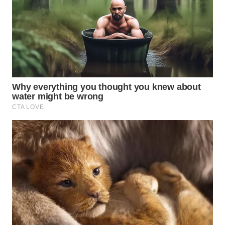
WAHANA
TRAVEL
WAHANA
TV
WAHANANEWS
ID
WAHANANEWS
CO ID
WAHANANEWS
NET
WAHANA
SPORT