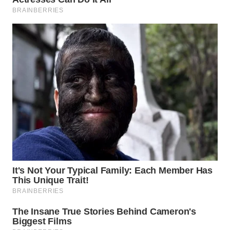
LAPAK
WAHANA
Wahana
Network
KONSUMEN
LISTRIK
MASYARAKAT
KELISTRIKAN
WALINKI
ID
MAWAKA
ID