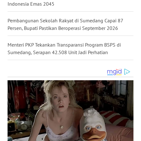
Indonesia Emas 2045
WN
TANJUNG
Pembangunan Sekolah Rakyat di Sumedang Capai 87
LESUNG
Persen, Bupati Pastikan Beroperasi September 2026
WN
Menteri PKP Tekankan Transparansi Program BSPS di
KARO
Sumedang, Serapan 42.508 Unit Jadi Perhatian
WN
SIMALUNGUN
WN
LABUHANBATU
WN
TAPANULI
TENGAH