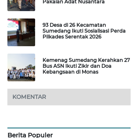
Pakaian Adat Nusantara
METRO
SIANTAR
NEWS
93 Desa di 26 Kecamatan
Sumedang Ikuti Sosialisasi Perda
METRO
Pilkades Serentak 2026
MEDAN
NEWS
Kemenag Sumedang Kerahkan 27
METRO
Bus ASN Ikuti Zikir dan Doa
JAKARTA
Kebangsaan di Monas
NEWS
KRT
KOMENTAR
NEWS
KARING
NEWS
Berita Populer
JURNAL