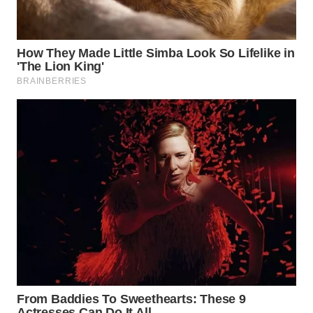
WAHANA
UMKM
WAHANA
SELEB
WAHANA
PERSONA
WAHANA
OTOMOTIF
WAHANA
HEALTH
WAHANA
DESA
WISATA