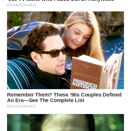
WN
DEPOK
WN
TAPANULI
UTARA
WN
SAMOSIR
WN
PADANG
LAWAS
WN
SUMEDANG
WN