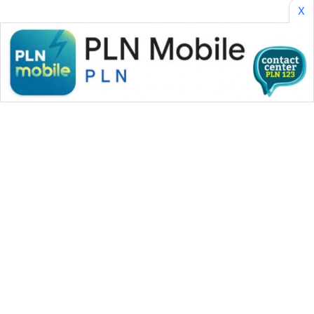
X
WAHANA MEDIA GROUP
|
|
|
WAHANA NEWS co
WAHANA TANI
WAHANA ADVOKAT
|
|
WAHANA INFRASTRUKTUR
WAHANA KONSUMEN