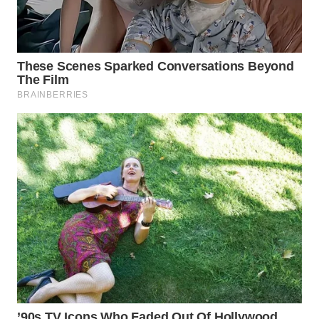
WN DELI
SERDANG
WN
TEBING
TINGGI
WN
PAKPAK
WN
KARAWANG
WN
BEKASI
WN
BOGOR