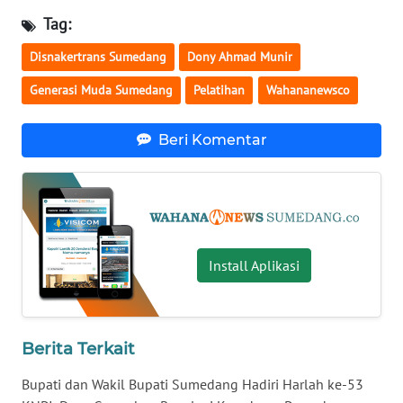
WN
KALSEL
Tag:
Disnakertrans Sumedang
Dony Ahmad Munir
WN
KALTIM
Generasi Muda Sumedang
Pelatihan
Wahananewsco
WN
Beri Komentar
SULSEL
WN
GORONTALO
Install Aplikasi
WN
SULUT
WN
Berita Terkait
MALUKU
Bupati dan Wakil Bupati Sumedang Hadiri Harlah ke-53
WN