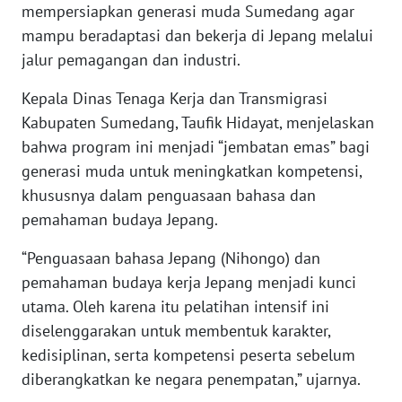
mempersiapkan generasi muda Sumedang agar
WN
JAMBI
mampu beradaptasi dan bekerja di Jepang melalui
jalur pemagangan dan industri.
WN
Kepala Dinas Tenaga Kerja dan Transmigrasi
SULTRA
Kabupaten Sumedang, Taufik Hidayat, menjelaskan
bahwa program ini menjadi “jembatan emas” bagi
WN
NTB
generasi muda untuk meningkatkan kompetensi,
khususnya dalam penguasaan bahasa dan
WN
pemahaman budaya Jepang.
SULTENG
“Penguasaan bahasa Jepang (Nihongo) dan
WN
pemahaman budaya kerja Jepang menjadi kunci
SULBAR
utama. Oleh karena itu pelatihan intensif ini
diselenggarakan untuk membentuk karakter,
WN
kedisiplinan, serta kompetensi peserta sebelum
BABEL
diberangkatkan ke negara penempatan,” ujarnya.