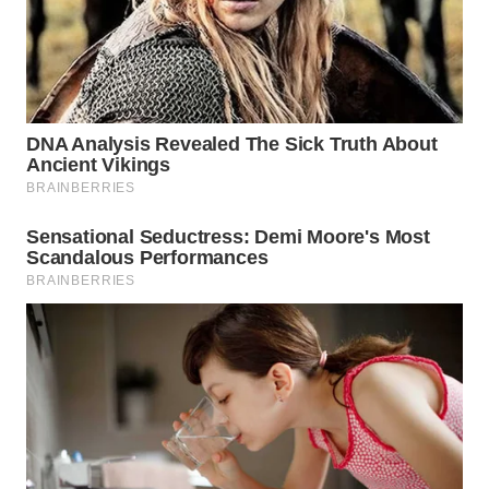
KUNINGAN
WN
MAJALENGKA
WN
SUBANG
WN
SUKABUMI
WN
PURWAKARTA
WN
PRIANGAN
TIMUR