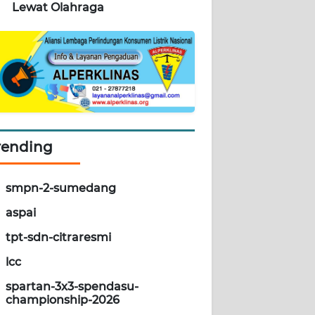
Lewat Olahraga
rending
smpn-2-sumedang
aspai
tpt-sdn-citraresmi
lcc
spartan-3x3-spendasu-
championship-2026