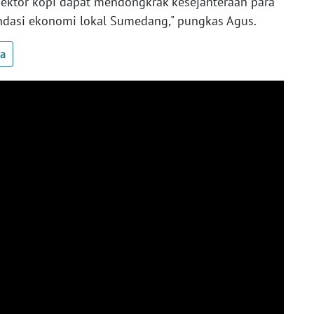
 sektor kopi dapat mendongkrak kesejahteraan para
ndasi ekonomi lokal Sumedang," pungkas Agus.
ua