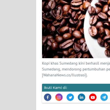
Wahana
News
Regional
WN
SUMUT
WN
JAKARTA
Kopi khas Sumedang kini berhasil menj
WN
Sumedang, mendorong pertumbuhan pela
JABAR
[WahanaNews.co/Ilustrasi].
WN
Ikuti Kami di:
BANTEN
WN
NTT