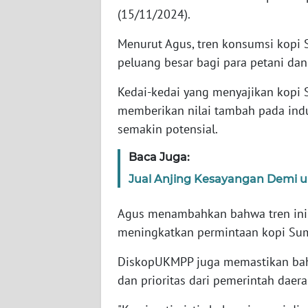
SUMBAR
(15/11/2024).
WN
Menurut Agus, tren konsumsi kop
SUMSEL
peluang besar bagi para petani dan
Kedai-kedai yang menyajikan kopi S
WN
BENGKULU
memberikan nilai tambah pada indus
semakin potensial.
WN
LAMPUNG
Baca Juga:
Jual Anjing Kesayangan Demi 
WN
JATENG
Agus menambahkan bahwa tren ini
meningkatkan permintaan kopi Sum
WN
NUSANTARA
DiskopUKMPP juga memastikan bahw
dan prioritas dari pemerintah daera
WN