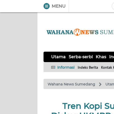
MENU
WAHANA
Tutup
TV
UTAMA
SERBA-
Utama
Serba-serbi
Khas
In
SERBI
Informasi
Indeks Berita
Kontak 
KHAS
Wahana News Sumedang
Uta
Informasi
INDEKS
BERITA
Tren Kopi S