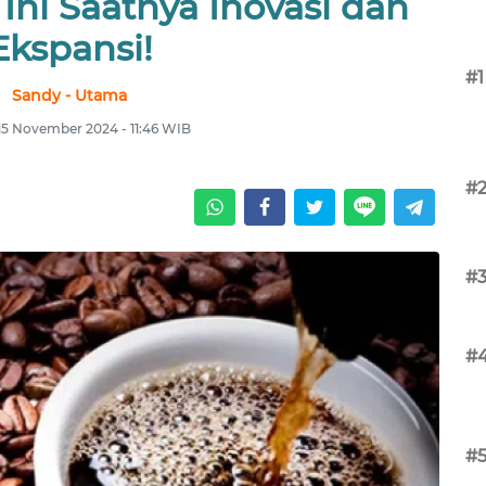
ni Saatnya Inovasi dan
Ekspansi!
#1
Sandy - Utama
15 November 2024 - 11:46 WIB
#
#
#
#