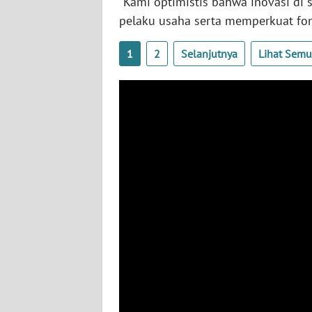
"Kami optimistis bahwa inovasi di
JOGJA
pelaku usaha serta memperkuat fo
WN
JATIM
1
2
Selanjutnya
Lihat Sem
WN
BALI
WN
KALBAR
WN
KALTENG
WN
KALTARA
WN
KALSEL