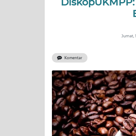
DiskopUKMPP: I
KONTAK
KAMI
INFO
IKLAN
Jumat, 
TENTANG
KAMI
Komentar
PEDOMAN
MEDIA
SIBER
REDAKSI
KARIR
DISCLAIMER