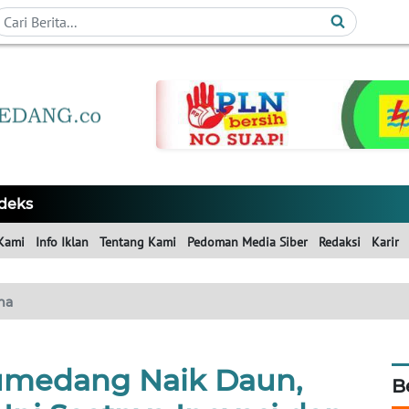
deks
Kami
Info Iklan
Tentang Kami
Pedoman Media Siber
Redaksi
Karir
ma
umedang Naik Daun,
B