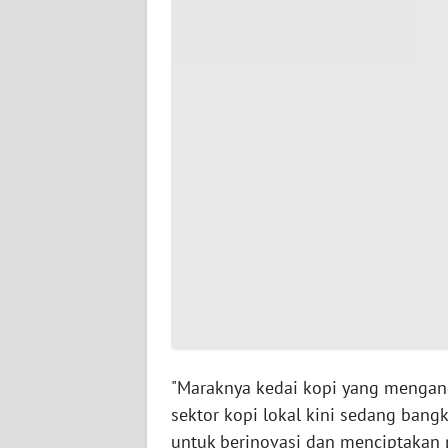
JAMBI
WN
SULTRA
WN
NTB
WN
SULTENG
WN
SULBAR
WN
BABEL
"Maraknya kedai kopi yang menga
sektor kopi lokal kini sedang bang
WN
untuk berinovasi dan menciptakan 