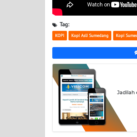
WN
KALTIM
Tag:
KOPI
Kopi Asli Sumedang
Kopi Sume
WN
SULSEL
WN
GORONTALO
WN
SULUT
Jadilah
WN
MALUKU
WN
MALUT