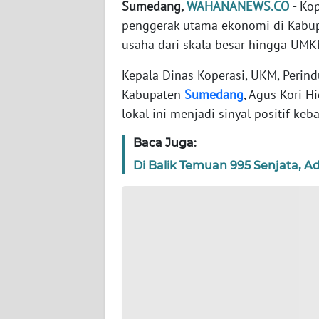
Sumedang,
WAHANANEWS.CO
-
Kop
penggerak utama ekonomi di Kabu
WN
usaha dari skala besar hingga UM
KEPRI
Kepala Dinas Koperasi, UKM, Perin
WN
Kabupaten
Sumedang
, Agus Kori 
PAPUA
lokal ini menjadi sinyal positif keb
WN
Baca Juga:
PAPUA
Di Balik Temuan 995 Senjata, 
BARAT
WN
RIAU
WN
SERAMBI
WN