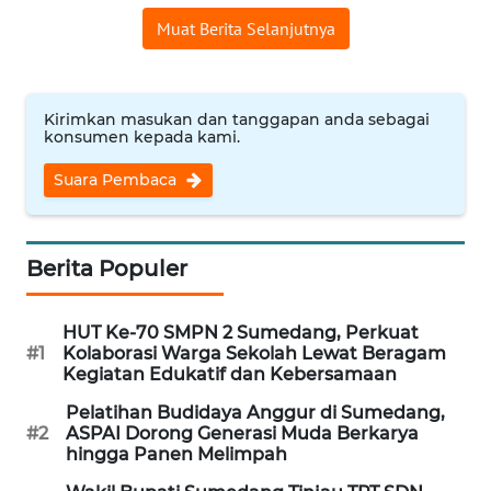
NTT
Muat Berita Selanjutnya
WN
KEPRI
Kirimkan masukan dan tanggapan anda sebagai
konsumen kepada kami.
WN
Suara Pembaca
PAPUA
WN
PAPUA
Berita Populer
BARAT
HUT Ke-70 SMPN 2 Sumedang, Perkuat
WN
#1
Kolaborasi Warga Sekolah Lewat Beragam
RIAU
Kegiatan Edukatif dan Kebersamaan
Pelatihan Budidaya Anggur di Sumedang,
WN
#2
ASPAI Dorong Generasi Muda Berkarya
SERAMBI
hingga Panen Melimpah