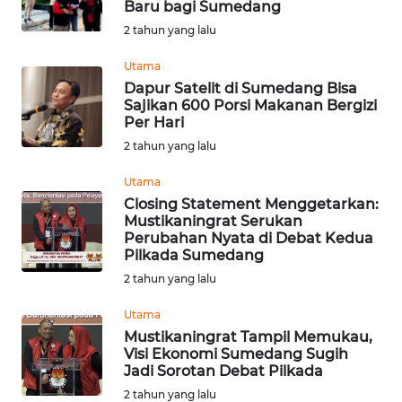
Baru bagi Sumedang
KONTAK
2 tahun yang lalu
KAMI
Utama
Dapur Satelit di Sumedang Bisa
INFO
Sajikan 600 Porsi Makanan Bergizi
IKLAN
Per Hari
2 tahun yang lalu
TENTANG
KAMI
Utama
Closing Statement Menggetarkan:
Mustikaningrat Serukan
PEDOMAN
Perubahan Nyata di Debat Kedua
MEDIA
Pilkada Sumedang
SIBER
2 tahun yang lalu
REDAKSI
Utama
Mustikaningrat Tampil Memukau,
Visi Ekonomi Sumedang Sugih
KARIR
Jadi Sorotan Debat Pilkada
2 tahun yang lalu