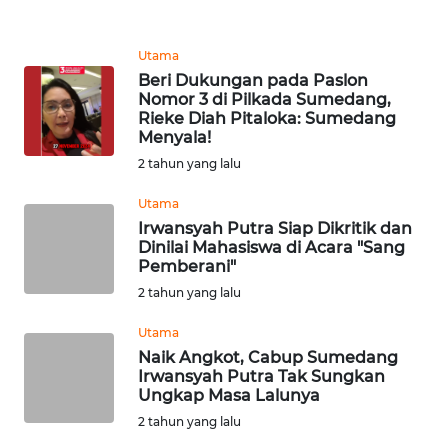
DISCLAIMER
Utama
Wahana
News
Beri Dukungan pada Paslon
Regional
Nomor 3 di Pilkada Sumedang,
Rieke Diah Pitaloka: Sumedang
Menyala!
WN
2 tahun yang lalu
SUMUT
Utama
WN
Irwansyah Putra Siap Dikritik dan
JAKARTA
Dinilai Mahasiswa di Acara "Sang
Pemberani"
2 tahun yang lalu
WN
JABAR
Utama
Naik Angkot, Cabup Sumedang
WN
Irwansyah Putra Tak Sungkan
BANTEN
Ungkap Masa Lalunya
2 tahun yang lalu
WN