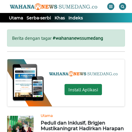
Utama
Serba-serbi
Khas
Indeks
WAHANA
Tutup
TV
Berita dengan tagar
#wahananewssumedang
UTAMA
SERBA-
SERBI
Install Aplikasi
KHAS
Informasi
Utama
INDEKS
Peduli dan Inklusif, Brigjen
BERITA
Mustikaningrat Hadirkan Harapan