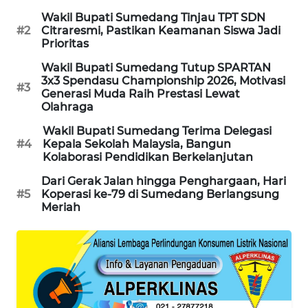
MARITIM
Wakil Bupati Sumedang Tinjau TPT SDN
#2
Citraresmi, Pastikan Keamanan Siswa Jadi
Prioritas
HUMBANG
NEWS
Wakil Bupati Sumedang Tutup SPARTAN
3x3 Spendasu Championship 2026, Motivasi
#3
Generasi Muda Raih Prestasi Lewat
GARONGGANG
Olahraga
NEWS
Wakil Bupati Sumedang Terima Delegasi
#4
Kepala Sekolah Malaysia, Bangun
FISUELRI
Kolaborasi Pendidikan Berkelanjutan
ID
Dari Gerak Jalan hingga Penghargaan, Hari
#5
Koperasi ke-79 di Sumedang Berlangsung
ENERGI
Meriah
NEWS
CILEUNGSI
NEWS
BERKAT