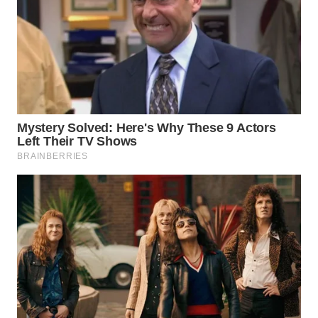
WAHANA
TRAVEL
WAHANA
TV
WAHANANEWS
ID
WAHANANEWS
CO ID
WAHANANEWS
NET
WAHANA
SPORT