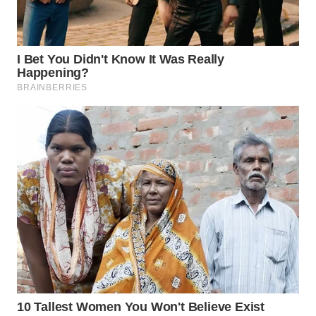
WAHANA
UMKM
WAHANA
SELEB
WAHANA
PERSONA
WAHANA
OTOMOTIF
WAHANA
HEALTH
WAHANA
DESA
WISATA