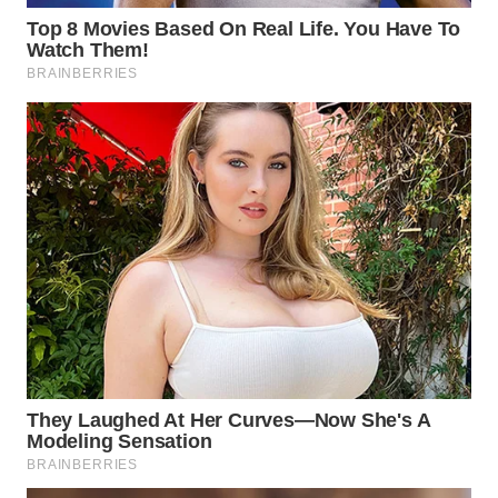
WN
BINTAN
WN
MANDALIKA
WN
LIKUPANG
WN
LABUANBAJO
WN
BORNEO
Wahana
Media
Group