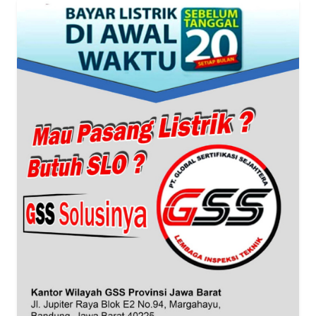
NTT
WN
KEPRI
WN
PAPUA
WN
PAPUA
BARAT
WN
RIAU
WN
SERAMBI