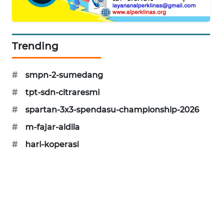
NEWS
BERAMPU
NEWS
Trending
ANUGERAH
#
smpn-2-sumedang
NEWS
#
tpt-sdn-citraresmi
AKHLAK
#
spartan-3x3-spendasu-championship-2026
ID
#
m-fajar-aldila
PERAPKI
#
hari-koperasi
NEWS
SONYA
ASA
NEWS