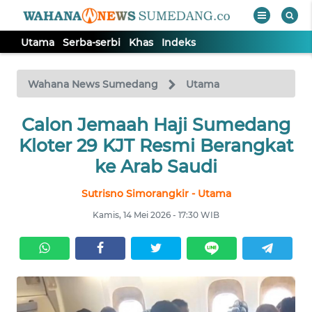
Utama
Serba-serbi
Khas
Indeks
WAHANA
Tutup
TV
Wahana News Sumedang
Utama
Calon Jemaah Haji Sumedang
UTAMA
Kloter 29 KJT Resmi Berangkat
SERBA-
ke Arab Saudi
SERBI
Sutrisno Simorangkir - Utama
KHAS
Kamis, 14 Mei 2026 - 17:30 WIB
Informasi
INDEKS
BERITA