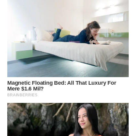
CIANJUR
WN
KEPULAUAN
SERIBU
WN
TANGERANG
WN
BINJAI
WN
CIREBON
WN
INDRAMAYU
WN