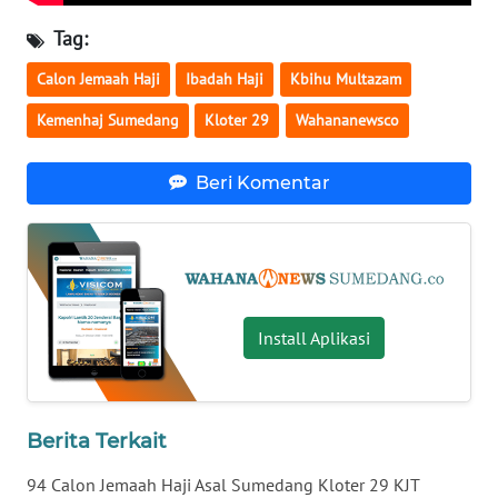
WN
KALSEL
Tag:
Calon Jemaah Haji
Ibadah Haji
Kbihu Multazam
WN
KALTIM
Kemenhaj Sumedang
Kloter 29
Wahananewsco
WN
Beri Komentar
SULSEL
WN
GORONTALO
WN
Install Aplikasi
SULUT
WN
Berita Terkait
MALUKU
94 Calon Jemaah Haji Asal Sumedang Kloter 29 KJT
WN