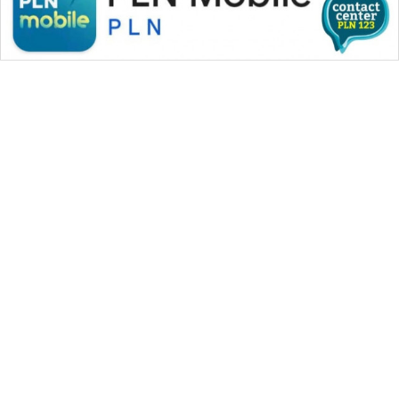
WAHANA MEDIA GROUP
|
|
|
WAHANA NEWS co
WAHANA TANI
WAHANA ADVOKAT
|
|
WAHANA INFRASTRUKTUR
WAHANA KONSUMEN
|
|
|
WAHANA LISTRIK
WAHANA TRAVEL
WAHANA TV
|
|
|
WAHANANEWS id
WAHANANEWS CO ID
WAHANANEWS NET
|
|
|
WAHANA SPORT ID
Wahana UMKM
Wahana Seleb
|
|
|
Wahana Persona
Wahana Otomotif
Wahana Health