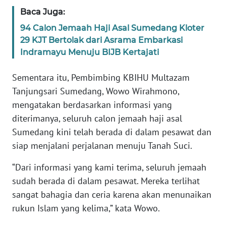
WN
Baca Juga:
SUMBAR
94 Calon Jemaah Haji Asal Sumedang Kloter
29 KJT Bertolak dari Asrama Embarkasi
WN
Indramayu Menuju BIJB Kertajati
SUMSEL
Sementara itu, Pembimbing KBIHU Multazam
WN
Tanjungsari Sumedang, Wowo Wirahmono,
BENGKULU
mengatakan berdasarkan informasi yang
diterimanya, seluruh calon jemaah haji asal
WN
LAMPUNG
Sumedang kini telah berada di dalam pesawat dan
siap menjalani perjalanan menuju Tanah Suci.
WN
JATENG
“Dari informasi yang kami terima, seluruh jemaah
sudah berada di dalam pesawat. Mereka terlihat
WN
sangat bahagia dan ceria karena akan menunaikan
NUSANTARA
rukun Islam yang kelima,” kata Wowo.