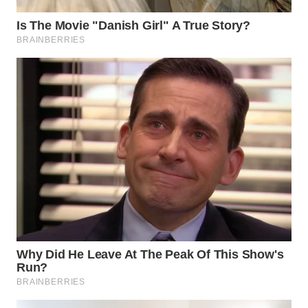
WN
DEPOK
WN
TAPANULI
UTARA
WN
SAMOSIR
WN
PADANG
LAWAS
WN
SUMEDANG
WN