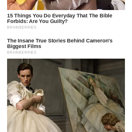
WN DELI
SERDANG
WN
TEBING
TINGGI
WN
PAKPAK
WN
KARAWANG
WN
BEKASI
WN
BOGOR