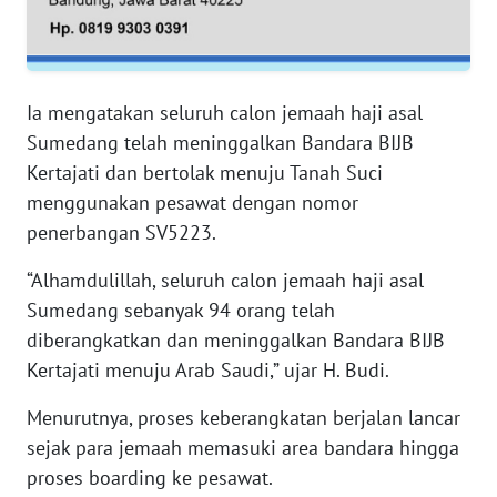
WN
JAMBI
WN
Ia mengatakan seluruh calon jemaah haji asal
SULTRA
Sumedang telah meninggalkan Bandara BIJB
Kertajati dan bertolak menuju Tanah Suci
WN
menggunakan pesawat dengan nomor
NTB
penerbangan SV5223.
WN
“Alhamdulillah, seluruh calon jemaah haji asal
SULTENG
Sumedang sebanyak 94 orang telah
diberangkatkan dan meninggalkan Bandara BIJB
WN
Kertajati menuju Arab Saudi,” ujar H. Budi.
SULBAR
Menurutnya, proses keberangkatan berjalan lancar
WN
sejak para jemaah memasuki area bandara hingga
BABEL
proses boarding ke pesawat.