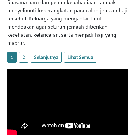
Suasana haru dan penuh kebahagiaan tampak
WN
JOGJA
menyelimuti keberangkatan para calon jemaah haji
tersebut. Keluarga yang mengantar turut
WN
mendoakan agar seluruh jemaah diberikan
JATIM
kesehatan, kelancaran, serta menjadi haji yang
mabrur.
WN
BALI
1
2
Selanjutnya
Lihat Semua
WN
KALBAR
WN
KALTENG
WN
KALTARA