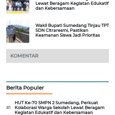
METRO
Lewat Beragam Kegiatan Edukatif
SIANTAR
dan Kebersamaan
NEWS
Wakil Bupati Sumedang Tinjau TPT
METRO
SDN Citraresmi, Pastikan
MEDAN
Keamanan Siswa Jadi Prioritas
NEWS
METRO
KOMENTAR
JAKARTA
NEWS
KRT
NEWS
Berita Populer
KARING
NEWS
HUT Ke-70 SMPN 2 Sumedang, Perkuat
#1
Kolaborasi Warga Sekolah Lewat Beragam
Kegiatan Edukatif dan Kebersamaan
JURNAL