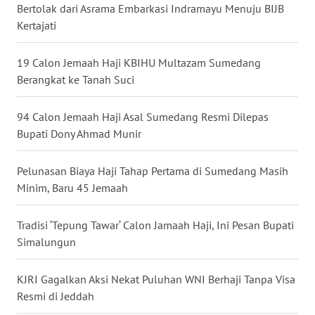
Bertolak dari Asrama Embarkasi Indramayu Menuju BIJB
MALUT
Kertajati
WN
19 Calon Jemaah Haji KBIHU Multazam Sumedang
DAIRI
Berangkat ke Tanah Suci
WN
94 Calon Jemaah Haji Asal Sumedang Resmi Dilepas
DANAU
Bupati Dony Ahmad Munir
TOBA
Pelunasan Biaya Haji Tahap Pertama di Sumedang Masih
WN
NIAS
Minim, Baru 45 Jemaah
WN
Tradisi ‘Tepung Tawar‘ Calon Jamaah Haji, Ini Pesan Bupati
LANGKAT
Simalungun
WN
KJRI Gagalkan Aksi Nekat Puluhan WNI Berhaji Tanpa Visa
TAPANULI
Resmi di Jeddah
SELATAN