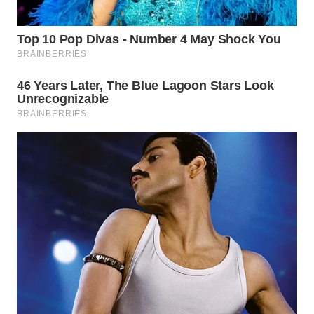
WN
SEMARANG
WN
SOLO
WN
BOROBUDUR
WN
MADURA
WN
SURABAYA
WN
NATUNA