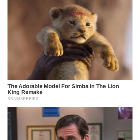
WAHANA
NEWS
WAHANA
TANI
WAHANA
ADVOKAT
WAHANA
INFRASTRUKTUR
WAHANA
KONSUMEN
WAHANA
LISTRIK