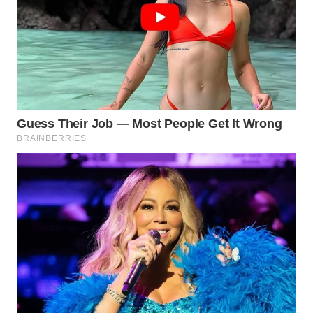
KUNINGAN
WN
MAJALENGKA
WN
SUBANG
WN
SUKABUMI
WN
PURWAKARTA
WN
PRIANGAN
TIMUR