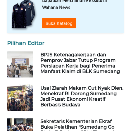
Dapatkan Merchandise Eksklusif
MARTABAT
Wahana News
NET
Buka Katalog
PLN
WATCH
Pilihan Editor
MKLI
BPJS Ketenagakerjaan dan
Pemprov Jabar Tutup Program
LPKKI
Persiapan Kerja bagi Penerima
Manfaat Klaim di BLK Sumedang
LKKI
Usai Ziarah Makam Cut Nyak Dien,
Menekraf RI Dorong Sumedang
KOPEKLIN
Jadi Pusat Ekonomi Kreatif
Berbasis Budaya
PORTAL
KONSUMEN
Sekretaris Kementerian Ekraf
Buka Pelatihan "Sumedang Go