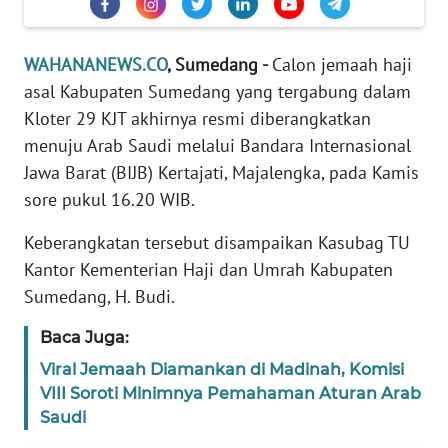
DISCLAIMER
Wahana
WAHANANEWS.CO
, Sumedang -
Calon jemaah haji
News
asal Kabupaten Sumedang yang tergabung dalam
Regional
Kloter 29 KJT akhirnya resmi diberangkatkan
menuju Arab Saudi melalui Bandara Internasional
WN
Jawa Barat (BIJB) Kertajati, Majalengka, pada Kamis
SUMUT
sore pukul 16.20 WIB.
WN
Keberangkatan tersebut disampaikan Kasubag TU
JAKARTA
Kantor Kementerian Haji dan Umrah Kabupaten
Sumedang, H. Budi.
WN
JABAR
Baca Juga:
Viral Jemaah Diamankan di Madinah, Komisi
WN
BANTEN
VIII Soroti Minimnya Pemahaman Aturan Arab
Saudi
WN