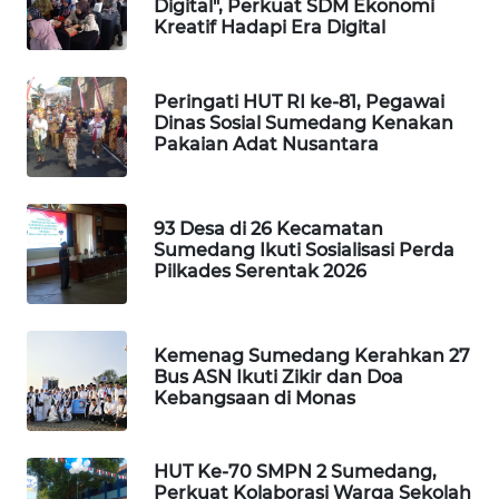
FORWAMKI
Digital", Perkuat SDM Ekonomi
Kreatif Hadapi Era Digital
ALPERKLINAS
Peringati HUT RI ke-81, Pegawai
FORJASIDA
Dinas Sosial Sumedang Kenakan
Pakaian Adat Nusantara
TAMBANG
NEWS
93 Desa di 26 Kecamatan
Sumedang Ikuti Sosialisasi Perda
SITUNGIR
Pilkades Serentak 2026
NEWS
SIDIKALANG
Kemenag Sumedang Kerahkan 27
NEWS
Bus ASN Ikuti Zikir dan Doa
Kebangsaan di Monas
SIBARAGAS
NEWS
HUT Ke-70 SMPN 2 Sumedang,
Perkuat Kolaborasi Warga Sekolah