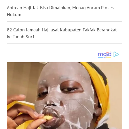
Antrean Haji Tak Bisa Dimainkan, Menag Ancam Proses
WN
Hukum
TANJUNG
LESUNG
82 Calon Jamaah Haji asal Kabupaten Fakfak Berangkat
ke Tanah Suci
WN
KARO
WN
SIMALUNGUN
WN
LABUHANBATU
WN
TAPANULI
TENGAH