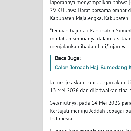
SUMBAR
laporannya menyampaikan bahwa je
29 KJT Jawa Barat bersama empat d
WN
Kabupaten Majalengka, Kabupaten T
SUMSEL
“Jemaah haji dari Kabupaten Sumeda
mudahan semuanya dalam keadaan s
WN
BENGKULU
menjalankan ibadah haji,” ujarnya.
Baca Juga:
WN
LAMPUNG
Calon Jemaah Haji Sumedang Kl
Ia menjelaskan, rombongan akan d
WN
JATENG
13 Mei 2026 dan dijadwalkan tiba 
Selanjutnya, pada 14 Mei 2026 par
WN
NUSANTARA
Kertajati menuju Jeddah sebagai b
Indonesia.
WN