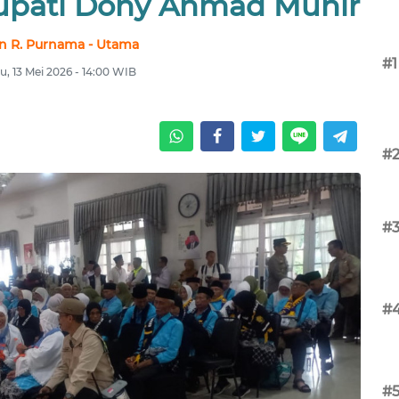
upati Dony Ahmad Munir
n R. Purnama - Utama
#1
, 13 Mei 2026 - 14:00 WIB
#
#
#
#