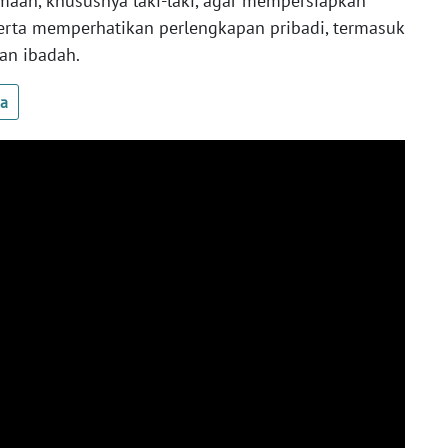
maah, khususnya laki-laki, agar mempersiapkan
serta memperhatikan perlengkapan pribadi, termasuk
an ibadah.
ua