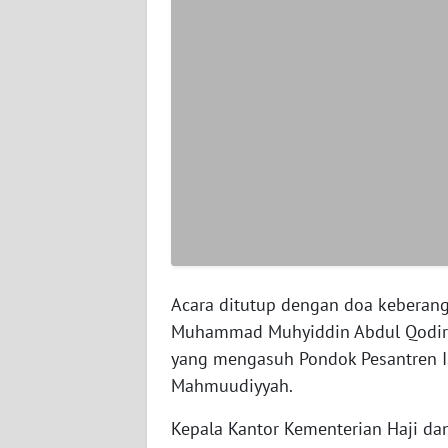
JAMBI
WN
SULTRA
WN
NTB
WN
SULTENG
WN
Acara ditutup dengan doa keberangk
SULBAR
Muhammad Muhyiddin Abdul Qodir A
yang mengasuh Pondok Pesantren Is
WN
BABEL
Mahmuudiyyah.
Kepala Kantor Kementerian Haji d
WN