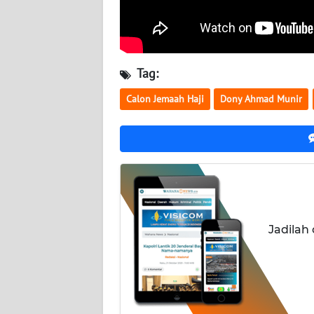
WN
KALTIM
Tag:
WN
Calon Jemaah Haji
Dony Ahmad Munir
SULSEL
WN
GORONTALO
WN
SULUT
Jadilah
WN
MALUKU
WN
MALUT