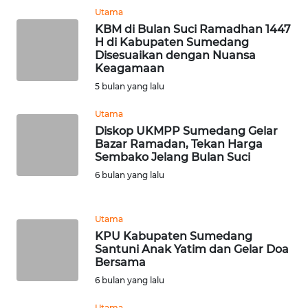
Utama
MALUT
KBM di Bulan Suci Ramadhan 1447
H di Kabupaten Sumedang
WN
Disesuaikan dengan Nuansa
DAIRI
Keagamaan
5 bulan yang lalu
WN
Utama
DANAU
TOBA
Diskop UKMPP Sumedang Gelar
Bazar Ramadan, Tekan Harga
Sembako Jelang Bulan Suci
WN
6 bulan yang lalu
NIAS
WN
Utama
LANGKAT
KPU Kabupaten Sumedang
Santuni Anak Yatim dan Gelar Doa
Bersama
WN
6 bulan yang lalu
TAPANULI
SELATAN
Utama