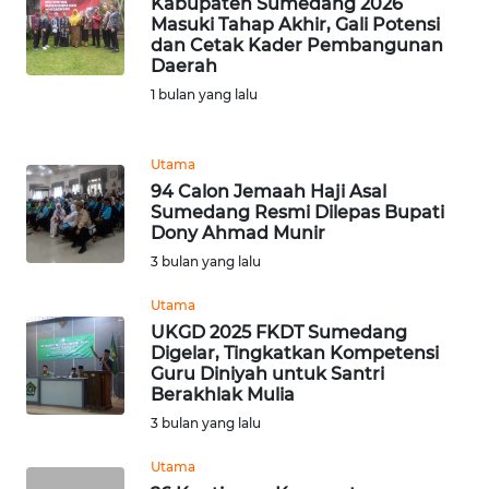
Kabupaten Sumedang 2026
DISCLAIMER
Masuki Tahap Akhir, Gali Potensi
dan Cetak Kader Pembangunan
Wahana
Daerah
News
1 bulan yang lalu
Regional
WN
Utama
SUMUT
94 Calon Jemaah Haji Asal
Sumedang Resmi Dilepas Bupati
Dony Ahmad Munir
WN
3 bulan yang lalu
JAKARTA
Utama
WN
UKGD 2025 FKDT Sumedang
JABAR
Digelar, Tingkatkan Kompetensi
Guru Diniyah untuk Santri
Berakhlak Mulia
WN
3 bulan yang lalu
BANTEN
Utama
WN