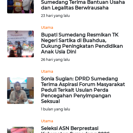
Sumedang Terima Bantuan Usaha
dan Legalitas Berwirausaha
KONTAK
23 hari yang lalu
KAMI
Utama
INFO
Bupati Sumedang Resmikan TK
IKLAN
Negeri Sartika di Buahdua,
Dukung Peningkatan Pendidikan
Anak Usia Dini
TENTANG
26 hari yang lalu
KAMI
Utama
PEDOMAN
Sonia Sugian: DPRD Sumedang
MEDIA
Terima Aspirasi Forum Masyarakat
SIBER
Peduli Terkait Usulan Perda
Pencegahan Penyimpangan
Seksual
REDAKSI
1 bulan yang lalu
KARIR
Utama
Seleksi ASN Berprestasi