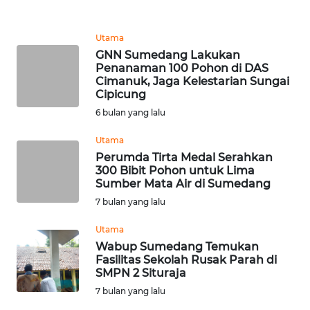
WN
DEPOK
Utama
GNN Sumedang Lakukan
WN
Penanaman 100 Pohon di DAS
TAPANULI
Cimanuk, Jaga Kelestarian Sungai
UTARA
Cipicung
6 bulan yang lalu
WN
Utama
SAMOSIR
Perumda Tirta Medal Serahkan
300 Bibit Pohon untuk Lima
WN
Sumber Mata Air di Sumedang
PADANG
7 bulan yang lalu
LAWAS
Utama
Wabup Sumedang Temukan
WN
Fasilitas Sekolah Rusak Parah di
SUMEDANG
SMPN 2 Situraja
7 bulan yang lalu
WN