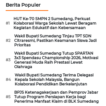
WN
Berita Populer
SEMARANG
HUT Ke-70 SMPN 2 Sumedang, Perkuat
WN
#1
Kolaborasi Warga Sekolah Lewat Beragam
SOLO
Kegiatan Edukatif dan Kebersamaan
Wakil Bupati Sumedang Tinjau TPT SDN
WN
#2
Citraresmi, Pastikan Keamanan Siswa Jadi
BOROBUDUR
Prioritas
Wakil Bupati Sumedang Tutup SPARTAN
WN
3x3 Spendasu Championship 2026, Motivasi
#3
MADURA
Generasi Muda Raih Prestasi Lewat
Olahraga
WN
Wakil Bupati Sumedang Terima Delegasi
SURABAYA
#4
Kepala Sekolah Malaysia, Bangun
Kolaborasi Pendidikan Berkelanjutan
WN
BPJS Ketenagakerjaan dan Pemprov Jabar
NATUNA
#5
Tutup Program Persiapan Kerja bagi
Penerima Manfaat Klaim di BLK Sumedang