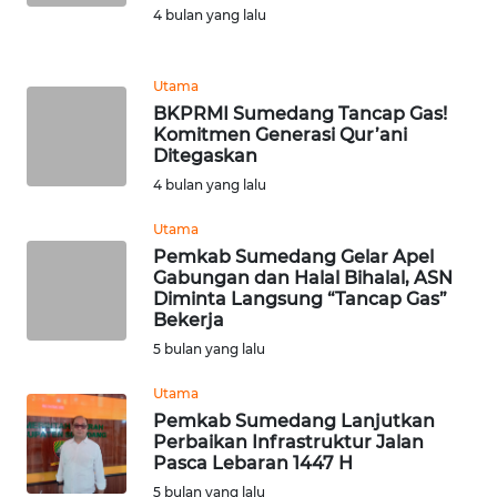
WN
4 bulan yang lalu
JOGJA
Utama
WN
BKPRMI Sumedang Tancap Gas!
JATIM
Komitmen Generasi Qur’ani
Ditegaskan
WN
4 bulan yang lalu
BALI
Utama
WN
Pemkab Sumedang Gelar Apel
Gabungan dan Halal Bihalal, ASN
KALBAR
Diminta Langsung “Tancap Gas”
Bekerja
WN
5 bulan yang lalu
KALTENG
Utama
WN
Pemkab Sumedang Lanjutkan
Perbaikan Infrastruktur Jalan
KALTARA
Pasca Lebaran 1447 H
5 bulan yang lalu