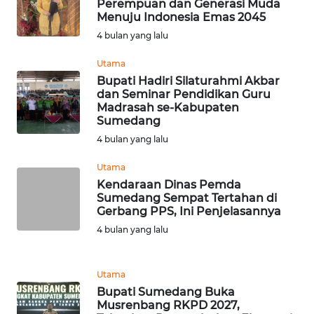
Perempuan dan Generasi Muda
WN
Menuju Indonesia Emas 2045
JAMBI
4 bulan yang lalu
WN
Utama
SULTRA
Bupati Hadiri Silaturahmi Akbar
dan Seminar Pendidikan Guru
Madrasah se-Kabupaten
WN
Sumedang
NTB
4 bulan yang lalu
WN
Utama
SULTENG
Kendaraan Dinas Pemda
Sumedang Sempat Tertahan di
Gerbang PPS, Ini Penjelasannya
WN
4 bulan yang lalu
SULBAR
WN
Utama
BABEL
Bupati Sumedang Buka
Musrenbang RKPD 2027,