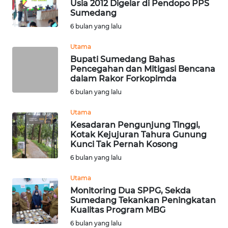
WN DELI
Usia 2012 Digelar di Pendopo PPS
SERDANG
Sumedang
6 bulan yang lalu
WN
Utama
TEBING
Bupati Sumedang Bahas
TINGGI
Pencegahan dan Mitigasi Bencana
dalam Rakor Forkopimda
WN
6 bulan yang lalu
PAKPAK
Utama
WN
Kesadaran Pengunjung Tinggi,
Kotak Kejujuran Tahura Gunung
KARAWANG
Kunci Tak Pernah Kosong
6 bulan yang lalu
WN
BEKASI
Utama
Monitoring Dua SPPG, Sekda
WN
Sumedang Tekankan Peningkatan
Kualitas Program MBG
BOGOR
6 bulan yang lalu