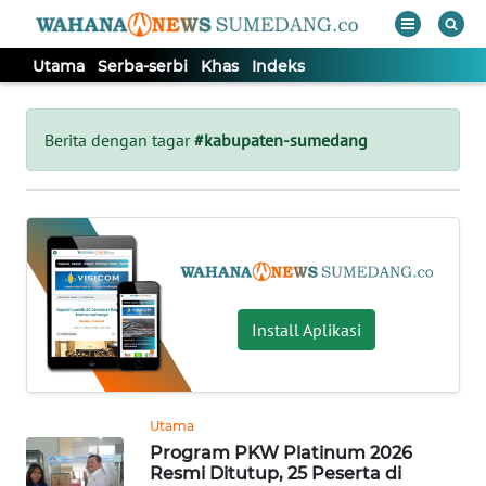
Utama
Serba-serbi
Khas
Indeks
WAHANA
Tutup
TV
Berita dengan tagar
#kabupaten-sumedang
UTAMA
SERBA-
SERBI
Install Aplikasi
KHAS
Informasi
Utama
INDEKS
Program PKW Platinum 2026
BERITA
Resmi Ditutup, 25 Peserta di