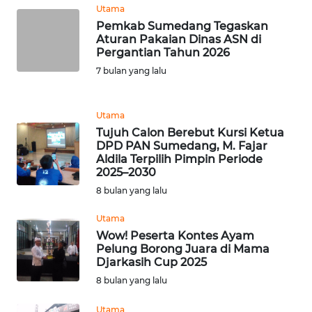
CIANJUR
Utama
Pemkab Sumedang Tegaskan
Aturan Pakaian Dinas ASN di
WN
Pergantian Tahun 2026
KEPULAUAN
SERIBU
7 bulan yang lalu
WN
Utama
TANGERANG
Tujuh Calon Berebut Kursi Ketua
DPD PAN Sumedang, M. Fajar
WN
Aldila Terpilih Pimpin Periode
BINJAI
2025–2030
8 bulan yang lalu
WN
Utama
CIREBON
Wow! Peserta Kontes Ayam
Pelung Borong Juara di Mama
WN
Djarkasih Cup 2025
INDRAMAYU
8 bulan yang lalu
Utama
WN