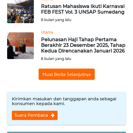
KUNINGAN
Ratusan Mahasiswa Ikuti Karnaval
FEB FEST Vol. 3 UNSAP Sumedang
8 bulan yang lalu
WN
MAJALENGKA
Utama
Pelunasan Haji Tahap Pertama
WN
Berakhir 23 Desember 2025, Tahap
SUBANG
Kedua Direncanakan Januari 2026
8 bulan yang lalu
WN
SUKABUMI
Muat Berita Selanjutnya
WN
PURWAKARTA
Kirimkan masukan dan tanggapan anda sebagai
konsumen kepada kami.
WN
Suara Pembaca
PRIANGAN
TIMUR