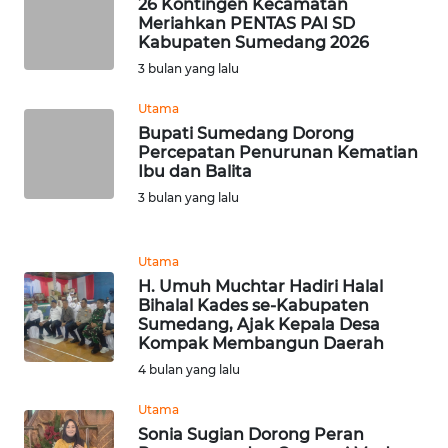
26 Kontingen Kecamatan
NTT
Meriahkan PENTAS PAI SD
Kabupaten Sumedang 2026
3 bulan yang lalu
WN
KEPRI
Utama
Bupati Sumedang Dorong
WN
Percepatan Penurunan Kematian
PAPUA
Ibu dan Balita
3 bulan yang lalu
WN
PAPUA
BARAT
Utama
H. Umuh Muchtar Hadiri Halal
Bihalal Kades se-Kabupaten
WN
Sumedang, Ajak Kepala Desa
RIAU
Kompak Membangun Daerah
4 bulan yang lalu
WN
SERAMBI
Utama
Sonia Sugian Dorong Peran