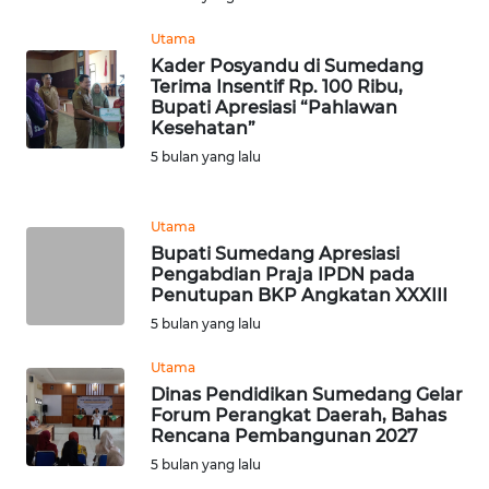
WN
KALSEL
Utama
Kader Posyandu di Sumedang
WN
Terima Insentif Rp. 100 Ribu,
Bupati Apresiasi “Pahlawan
KALTIM
Kesehatan”
5 bulan yang lalu
WN
SULSEL
Utama
WN
Bupati Sumedang Apresiasi
GORONTALO
Pengabdian Praja IPDN pada
Penutupan BKP Angkatan XXXIII
5 bulan yang lalu
WN
SULUT
Utama
Dinas Pendidikan Sumedang Gelar
WN
Forum Perangkat Daerah, Bahas
MALUKU
Rencana Pembangunan 2027
5 bulan yang lalu
WN