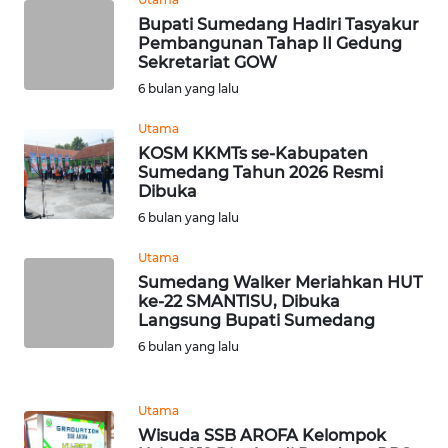
Bupati Sumedang Hadiri Tasyakur
WN
Pembangunan Tahap II Gedung
TANJUNG
Sekretariat GOW
LESUNG
6 bulan yang lalu
Utama
WN
KOSM KKMTs se-Kabupaten
KARO
Sumedang Tahun 2026 Resmi
Dibuka
WN
6 bulan yang lalu
SIMALUNGUN
Utama
WN
Sumedang Walker Meriahkan HUT
ke-22 SMANTISU, Dibuka
LABUHANBATU
Langsung Bupati Sumedang
6 bulan yang lalu
WN
TAPANULI
TENGAH
Utama
Wisuda SSB AROFA Kelompok