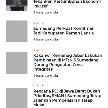
Tekankan Pertumbuhan Ekonomi
WN
Inklusif
SUMBAR
4 bulan yang lalu
WN
Utama
SUMSEL
Sumedang Perkuat Komitmen
Jadi Kabupaten Ramah Lansia
WN
4 bulan yang lalu
BENGKULU
Utama
Kakanwil Kemenag Jabar Lakukan
WN
Pembinaan di MTsN 5 Sumedang,
LAMPUNG
Dorong Penguatan Zona
Integritas
WN
4 bulan yang lalu
JATENG
Utama
Rencana PJJ di Jawa Barat Bukan
WN
Prioritas, SMAN 1 Sumedang Tetap
NUSANTARA
Jalankan Pembelajaran Tatap
Muka