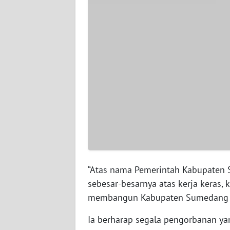
JAMBI
WN
SULTRA
WN
NTB
WN
SULTENG
WN
SULBAR
“Atas nama Pemerintah Kabupaten 
sebesar-besarnya atas kerja keras,
WN
BABEL
membangun Kabupaten Sumedang yan
Ia berharap segala pengorbanan ya
WN