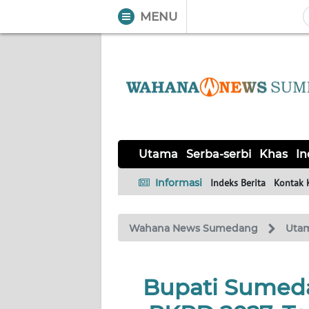
MENU
WAHANA
Tutup
TV
UTAMA
SERBA-
Utama
Serba-serbi
Khas
In
SERBI
Informasi
Indeks Berita
Kontak 
KHAS
Wahana News Sumedang
Uta
Informasi
INDEKS
BERITA
Bupati Sumed