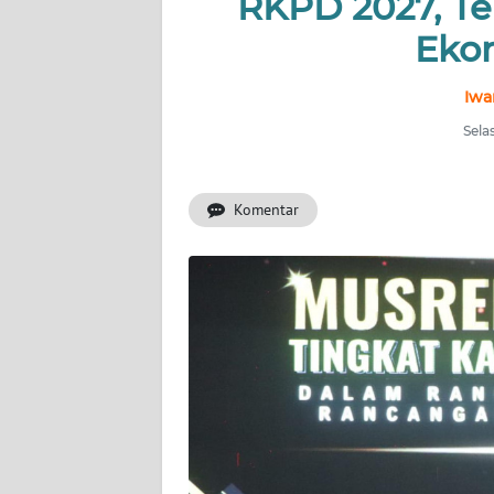
RKPD 2027, T
KONTAK
KAMI
Ekon
INFO
Iwa
IKLAN
Sela
TENTANG
KAMI
Komentar
PEDOMAN
MEDIA
SIBER
REDAKSI
KARIR
DISCLAIMER