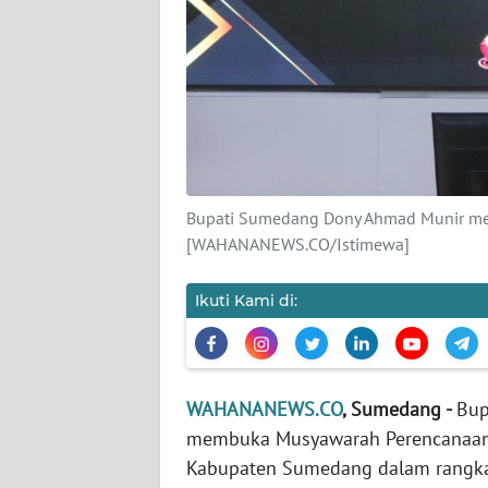
Wahana
News
Regional
WN
SUMUT
WN
Bupati Sumedang Dony Ahmad Munir me
JAKARTA
[WAHANANEWS.CO/Istimewa]
WN
Ikuti Kami di:
JABAR
WN
BANTEN
WAHANANEWS.CO
, Sumedang -
Bup
membuka Musyawarah Perencanaan
WN
Kabupaten Sumedang dalam rangk
NTT