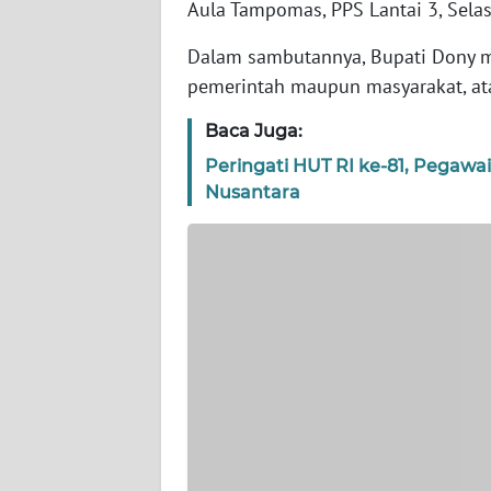
Aula Tampomas, PPS Lantai 3, Selas
WN
Dalam sambutannya, Bupati Dony me
KEPRI
pemerintah maupun masyarakat, at
WN
Baca Juga:
PAPUA
Peringati HUT RI ke-81, Pegaw
Nusantara
WN
PAPUA
BARAT
WN
RIAU
WN
SERAMBI
WN