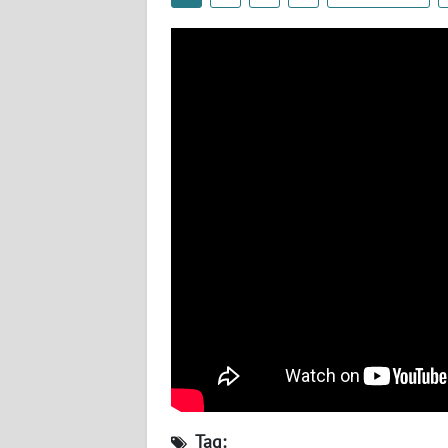
JOGJA
WN
JATIM
WN
BALI
WN
KALBAR
WN
KALTENG
WN
KALTARA
WN
Tag:
KALSEL