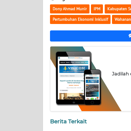
Dony Ahmad Munir
IPM
Kabupaten 
WN
Pertumbuhan Ekonomi Inklusif
Wahanan
KALTIM
WN
SULSEL
WN
GORONTALO
Jadilah
WN
SULUT
WN
MALUKU
Berita Terkait
WN
MALUT