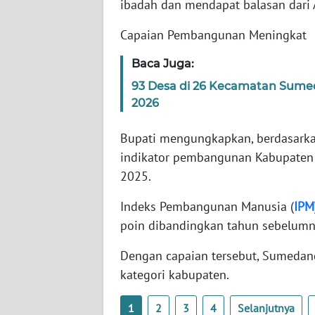
SUMBAR
ibadah dan mendapat balasan dari 
Capaian Pembangunan Meningkat
WN
SUMSEL
Baca Juga:
93 Desa di 26 Kecamatan Sumeda
WN
2026
BENGKULU
Bupati mengungkapkan, berdasarkan
WN
indikator pembangunan Kabupaten
LAMPUNG
2025.
WN
Indeks Pembangunan Manusia (
IPM
JATENG
poin dibandingkan tahun sebelum
WN
Dengan capaian tersebut, Sumedang
NUSANTARA
kategori kabupaten.
WN
1
2
3
4
Selanjutnya