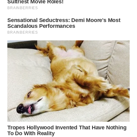
WN DELI
SERDANG
WN
TEBING
TINGGI
WN
PAKPAK
WN
KARAWANG
WN
BEKASI
WN
BOGOR