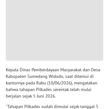
NTT
WN
KEPRI
WN
PAPUA
WN
PAPUA
BARAT
Kepala Dinas Pemberdayaan Masyarakat dan Desa
Kabupaten Sumedang Widodo, saat ditemui di
WN
RIAU
kantornya pada Rabu (10/06/2026), mengatakan
bahwa tahapan Pilkades serentak telah mulai
WN
berjalan sejak 5 Juni 2026.
SERAMBI
"Tahapan Pilkades sudah dimulai sejak tanggal 5