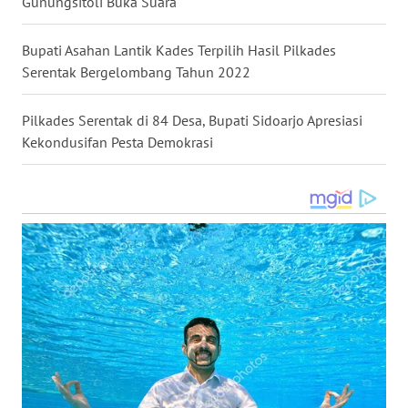
Gunungsitoli Buka Suara
MALUT
Bupati Asahan Lantik Kades Terpilih Hasil Pilkades
WN
Serentak Bergelombang Tahun 2022
DAIRI
Pilkades Serentak di 84 Desa, Bupati Sidoarjo Apresiasi
WN
Kekondusifan Pesta Demokrasi
DANAU
TOBA
WN
NIAS
WN
LANGKAT
WN
TAPANULI
SELATAN