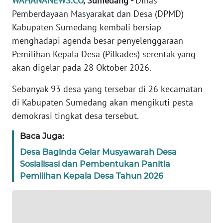
WAHANANEWS.CO
, Sumedang -
Dinas
DISCLAIMER
Pemberdayaan Masyarakat dan Desa (DPMD)
Kabupaten Sumedang kembali bersiap
Wahana
News
menghadapi agenda besar penyelenggaraan
Regional
Pemilihan Kepala Desa (Pilkades) serentak yang
akan digelar pada 28 Oktober 2026.
WN
SUMUT
Sebanyak 93 desa yang tersebar di 26 kecamatan
di Kabupaten Sumedang akan mengikuti pesta
WN
demokrasi tingkat desa tersebut.
JAKARTA
Baca Juga:
WN
Desa Baginda Gelar Musyawarah Desa
JABAR
Sosialisasi dan Pembentukan Panitia
Pemilihan Kepala Desa Tahun 2026
WN
BANTEN
WN