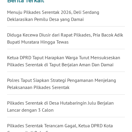
Berita Terkait
WN
KALSEL
Menuju Pilkades Serentak 2026, Deli Serdang
Deklarasikan Pemilu Desa yang Damai
WN
KALTIM
Diduga Kecewa Diusir dari Rapat Pilkades, Pria Bacok Adik
Bupati Muratara Hingga Tewas
WN
SULSEL
Ketua DPRD Taput Harapkan Warga Turut Mensukseskan
Pilkades Serentak di Taput Berjalan Aman Dan Damai
WN
GORONTALO
Polres Taput Siapkan Strategi Pengamanan Menjelang
Pelaksanaan Pilkades Serentak
WN
SULUT
Pilkades Serentak di Desa Hutabaringin Julu Berjalan
Lancar dengan 3 Calon
WN
MALUKU
Pilkades Serentak Terancam Gagal, Ketua DPRD Kota
WN