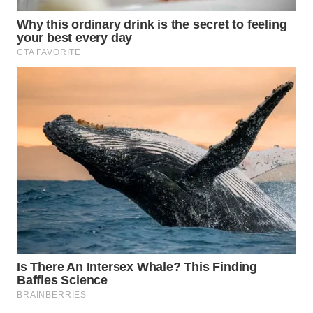
WAHANA
UMKM
WAHANA
SELEB
WAHANA
PERSONA
WAHANA
OTOMOTIF
WAHANA
HEALTH
WAHANA
DESA
WISATA