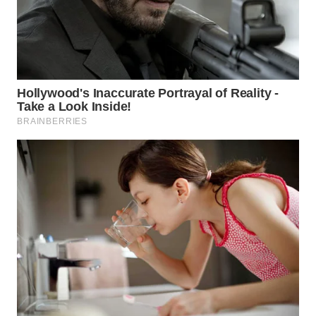
WAHANA
TRAVEL
WAHANA
TV
WAHANANEWS
ID
WAHANANEWS
CO ID
WAHANANEWS
NET
WAHANA
SPORT