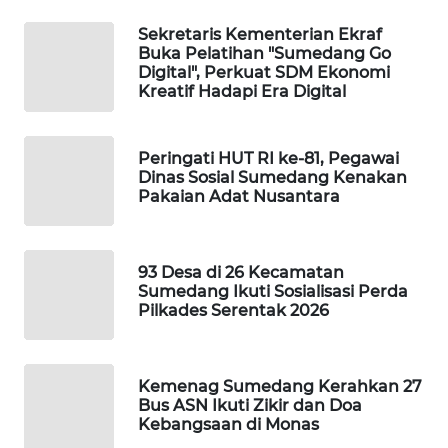
MARTABAT
Sekretaris Kementerian Ekraf
NET
Buka Pelatihan "Sumedang Go
Digital", Perkuat SDM Ekonomi
PLN
Kreatif Hadapi Era Digital
WATCH
Peringati HUT RI ke-81, Pegawai
MKLI
Dinas Sosial Sumedang Kenakan
Pakaian Adat Nusantara
LPKKI
LKKI
93 Desa di 26 Kecamatan
Sumedang Ikuti Sosialisasi Perda
Pilkades Serentak 2026
KOPEKLIN
PORTAL
Kemenag Sumedang Kerahkan 27
KONSUMEN
Bus ASN Ikuti Zikir dan Doa
Kebangsaan di Monas