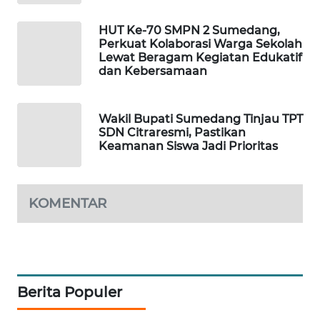
FORWAMKI
HUT Ke-70 SMPN 2 Sumedang,
ALPERKLINAS
Perkuat Kolaborasi Warga Sekolah
Lewat Beragam Kegiatan Edukatif
dan Kebersamaan
FORJASIDA
TAMBANG
Wakil Bupati Sumedang Tinjau TPT
NEWS
SDN Citraresmi, Pastikan
Keamanan Siswa Jadi Prioritas
SITUNGIR
NEWS
KOMENTAR
SIDIKALANG
NEWS
SIBARAGAS
NEWS
Berita Populer