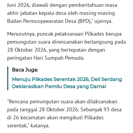
Juni 2026, diawali dengan pemberitahuan masa
WN
JAMBI
akhir jabatan kepala desa oleh masing-masing
Badan Permusyawaratan Desa (BPD)," ujarnya.
WN
SULTRA
Menurutnya, puncak pelaksanaan Pilkades berupa
pemungutan suara direncanakan berlangsung pada
WN
28 Oktober 2026, yang bertepatan dengan
NTB
peringatan Hari Sumpah Pemuda.
Baca Juga:
WN
SULTENG
Menuju Pilkades Serentak 2026, Deli Serdang
Deklarasikan Pemilu Desa yang Damai
WN
SULBAR
"Rencana pemungutan suara akan dilaksanakan
pada tanggal 28 Oktober 2026. Sebanyak 93 desa
WN
di 26 kecamatan akan mengikuti Pilkades
BABEL
serentak," katanya.