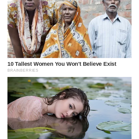
CIANJUR
WN
KEPULAUAN
SERIBU
WN
TANGERANG
WN
BINJAI
WN
CIREBON
WN
INDRAMAYU
WN