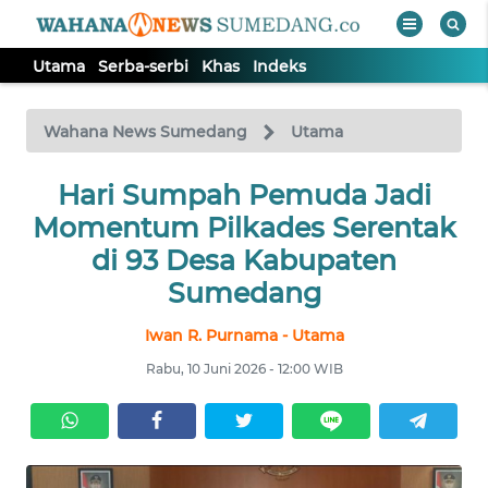
Utama
Serba-serbi
Khas
Indeks
WAHANA
Tutup
TV
Wahana News Sumedang
Utama
Hari Sumpah Pemuda Jadi
UTAMA
Momentum Pilkades Serentak
SERBA-
di 93 Desa Kabupaten
SERBI
Sumedang
Iwan R. Purnama - Utama
KHAS
Rabu, 10 Juni 2026 - 12:00 WIB
Informasi
INDEKS
BERITA