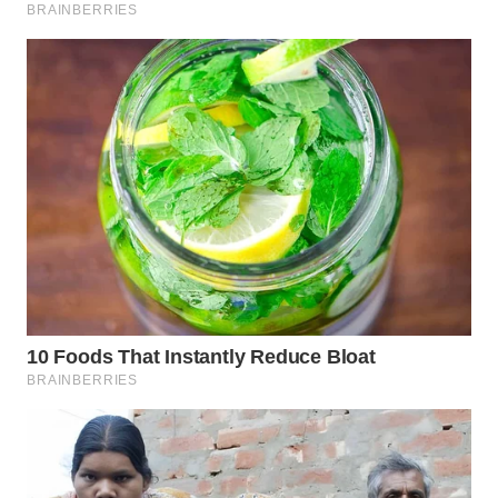
WN
DEPOK
WN
TAPANULI
UTARA
WN
SAMOSIR
WN
PADANG
LAWAS
WN
SUMEDANG
WN