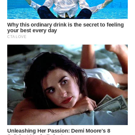
WN
TANJUNG
LESUNG
WN
KARO
WN
SIMALUNGUN
WN
LABUHANBATU
WN
TAPANULI
TENGAH