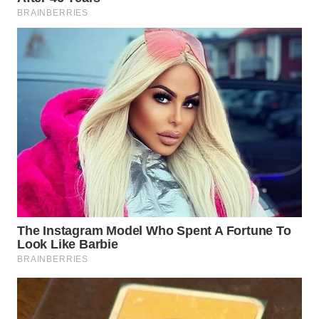
WN
BINTAN
WN
MANDALIKA
WN
LIKUPANG
WN
LABUANBAJO
WN
BORNEO
Wahana
Media
Group