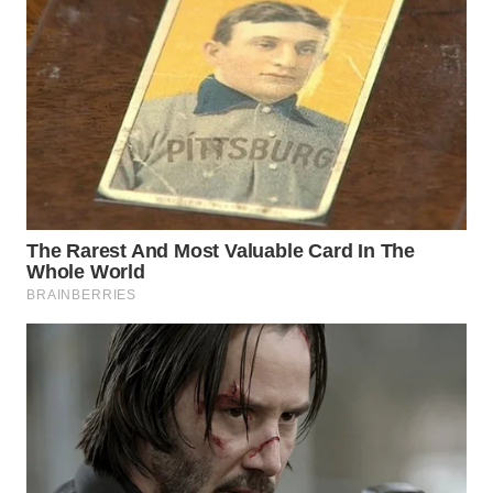
WAHANA
NEWS
WAHANA
TANI
WAHANA
ADVOKAT
WAHANA
INFRASTRUKTUR
WAHANA
KONSUMEN
WAHANA
LISTRIK