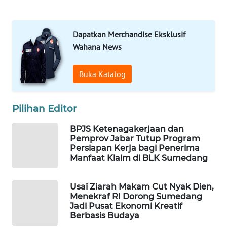
LAPAK
WAHANA
Dapatkan Merchandise Eksklusif
Wahana News
Wahana
Network
Buka Katalog
KONSUMEN
LISTRIK
Pilihan Editor
MASYARAKAT
BPJS Ketenagakerjaan dan
KELISTRIKAN
Pemprov Jabar Tutup Program
Persiapan Kerja bagi Penerima
Manfaat Klaim di BLK Sumedang
WALINKI
ID
Usai Ziarah Makam Cut Nyak Dien,
Menekraf RI Dorong Sumedang
MAWAKA
Jadi Pusat Ekonomi Kreatif
ID
Berbasis Budaya