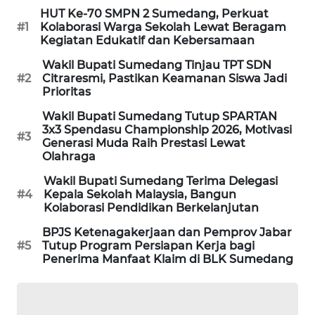
METRO
HUT Ke-70 SMPN 2 Sumedang, Perkuat
SIANTAR
#1
Kolaborasi Warga Sekolah Lewat Beragam
NEWS
Kegiatan Edukatif dan Kebersamaan
Wakil Bupati Sumedang Tinjau TPT SDN
METRO
#2
Citraresmi, Pastikan Keamanan Siswa Jadi
MEDAN
Prioritas
NEWS
Wakil Bupati Sumedang Tutup SPARTAN
3x3 Spendasu Championship 2026, Motivasi
#3
METRO
Generasi Muda Raih Prestasi Lewat
JAKARTA
Olahraga
NEWS
Wakil Bupati Sumedang Terima Delegasi
#4
Kepala Sekolah Malaysia, Bangun
KRT
Kolaborasi Pendidikan Berkelanjutan
NEWS
BPJS Ketenagakerjaan dan Pemprov Jabar
#5
Tutup Program Persiapan Kerja bagi
KARING
Penerima Manfaat Klaim di BLK Sumedang
NEWS
JURNAL