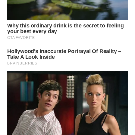
KUNINGAN
WN
MAJALENGKA
WN
SUBANG
WN
SUKABUMI
WN
PURWAKARTA
WN
PRIANGAN
TIMUR