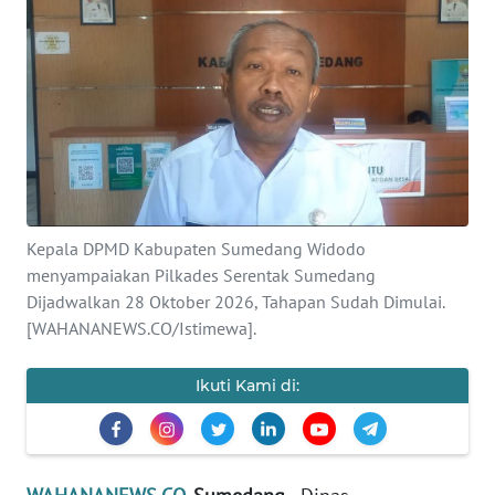
KONTAK
KAMI
INFO
IKLAN
TENTANG
KAMI
Kepala DPMD Kabupaten Sumedang Widodo
menyampaiakan Pilkades Serentak Sumedang
PEDOMAN
Dijadwalkan 28 Oktober 2026, Tahapan Sudah Dimulai.
MEDIA
[WAHANANEWS.CO/Istimewa].
SIBER
Ikuti Kami di:
REDAKSI
KARIR