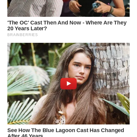
WN
SEMARANG
WN
SOLO
WN
BOROBUDUR
WN
MADURA
WN
SURABAYA
WN
NATUNA