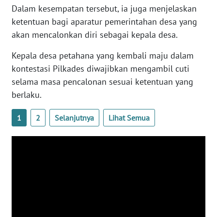
WN
Dalam kesempatan tersebut, ia juga menjelaskan
SUMBAR
ketentuan bagi aparatur pemerintahan desa yang
akan mencalonkan diri sebagai kepala desa.
WN
SUMSEL
Kepala desa petahana yang kembali maju dalam
kontestasi Pilkades diwajibkan mengambil cuti
WN
selama masa pencalonan sesuai ketentuan yang
BENGKULU
berlaku.
WN
1
2
Selanjutnya
Lihat Semua
LAMPUNG
WN
JATENG
WN
NUSANTARA