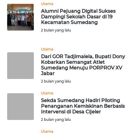
WN
Utama
KALSEL
Alumni Pejuang Digital Sukses
Dampingi Sekolah Dasar di 19
Kecamatan Sumedang
WN
KALTIM
2 bulan yang lalu
WN
Utama
SULSEL
Dari GOR Tadjimalela, Bupati Dony
Kobarkan Semangat Atlet
WN
Sumedang Menuju PORPROV XV
GORONTALO
Jabar
2 bulan yang lalu
WN
Utama
SULUT
Sekda Sumedang Hadiri Piloting
Penanganan Kemiskinan Berbasis
WN
Intervensi di Desa Cijeler
MALUKU
2 bulan yang lalu
Utama
WN