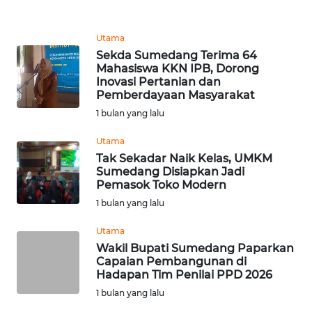
WN
JOGJA
Utama
Sekda Sumedang Terima 64
WN
Mahasiswa KKN IPB, Dorong
JATIM
Inovasi Pertanian dan
Pemberdayaan Masyarakat
WN
1 bulan yang lalu
BALI
Utama
Tak Sekadar Naik Kelas, UMKM
WN
Sumedang Disiapkan Jadi
KALBAR
Pemasok Toko Modern
1 bulan yang lalu
WN
KALTENG
Utama
Wakil Bupati Sumedang Paparkan
Capaian Pembangunan di
WN
Hadapan Tim Penilai PPD 2026
KALTARA
1 bulan yang lalu