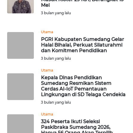
Mei
WN
DEPOK
3 bulan yang lalu
WN
Utama
TAPANULI
PGRI Kabupaten Sumedang Gelar
UTARA
Halal Bihalal, Perkuat Silaturahmi
dan Komitmen Pendidikan
WN
3 bulan yang lalu
SAMOSIR
Utama
Kepala Dinas Pendidikan
WN
Sumedang Resmikan Sistem
PADANG
Cerdas AI-IoT Pemantauan
LAWAS
Lingkungan di SD Telaga Cendekia
3 bulan yang lalu
WN
SUMEDANG
Utama
324 Peserta Ikuti Seleksi
Paskibraka Sumedang 2026,
WN
Hanya 56 Orang Akan Terpilih