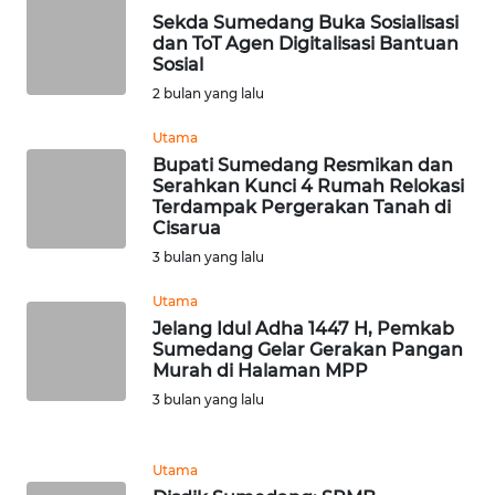
Sekda Sumedang Buka Sosialisasi
WN
dan ToT Agen Digitalisasi Bantuan
Sosial
TANJUNG
LESUNG
2 bulan yang lalu
Utama
WN
Bupati Sumedang Resmikan dan
KARO
Serahkan Kunci 4 Rumah Relokasi
Terdampak Pergerakan Tanah di
Cisarua
WN
SIMALUNGUN
3 bulan yang lalu
Utama
WN
Jelang Idul Adha 1447 H, Pemkab
LABUHANBATU
Sumedang Gelar Gerakan Pangan
Murah di Halaman MPP
WN
3 bulan yang lalu
TAPANULI
TENGAH
Utama