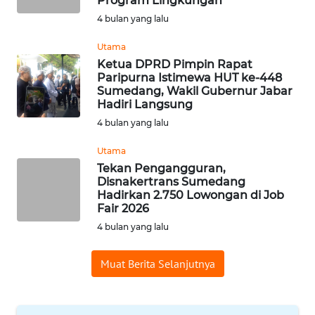
Program Lingkungan
KUNINGAN
4 bulan yang lalu
Utama
WN
Ketua DPRD Pimpin Rapat
MAJALENGKA
Paripurna Istimewa HUT ke-448
Sumedang, Wakil Gubernur Jabar
WN
Hadiri Langsung
SUBANG
4 bulan yang lalu
Utama
WN
Tekan Pengangguran,
SUKABUMI
Disnakertrans Sumedang
Hadirkan 2.750 Lowongan di Job
WN
Fair 2026
PURWAKARTA
4 bulan yang lalu
WN
Muat Berita Selanjutnya
PRIANGAN
TIMUR