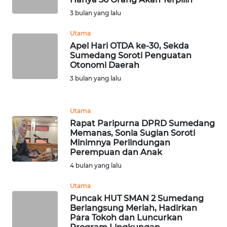
CIANJUR
3 bulan yang lalu
WN
Utama
KEPULAUAN
Apel Hari OTDA ke-30, Sekda
SERIBU
Sumedang Soroti Penguatan
Otonomi Daerah
WN
3 bulan yang lalu
TANGERANG
Utama
WN
Rapat Paripurna DPRD Sumedang
BINJAI
Memanas, Sonia Sugian Soroti
Minimnya Perlindungan
WN
Perempuan dan Anak
CIREBON
4 bulan yang lalu
Utama
WN
Puncak HUT SMAN 2 Sumedang
INDRAMAYU
Berlangsung Meriah, Hadirkan
Para Tokoh dan Luncurkan
WN