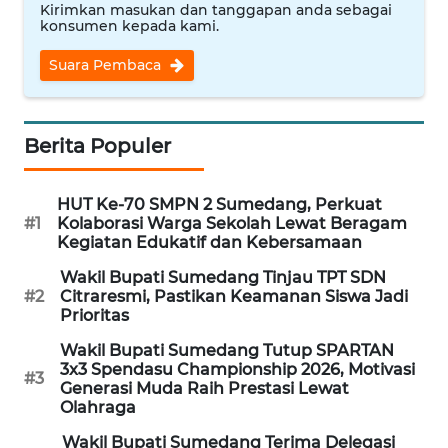
Kirimkan masukan dan tanggapan anda sebagai
WN
konsumen kepada kami.
SEMARANG
Suara Pembaca
WN
SOLO
Berita Populer
WN
BOROBUDUR
HUT Ke-70 SMPN 2 Sumedang, Perkuat
#1
Kolaborasi Warga Sekolah Lewat Beragam
WN
Kegiatan Edukatif dan Kebersamaan
MADURA
Wakil Bupati Sumedang Tinjau TPT SDN
#2
Citraresmi, Pastikan Keamanan Siswa Jadi
WN
Prioritas
SURABAYA
Wakil Bupati Sumedang Tutup SPARTAN
3x3 Spendasu Championship 2026, Motivasi
#3
WN
Generasi Muda Raih Prestasi Lewat
Olahraga
NATUNA
Wakil Bupati Sumedang Terima Delegasi