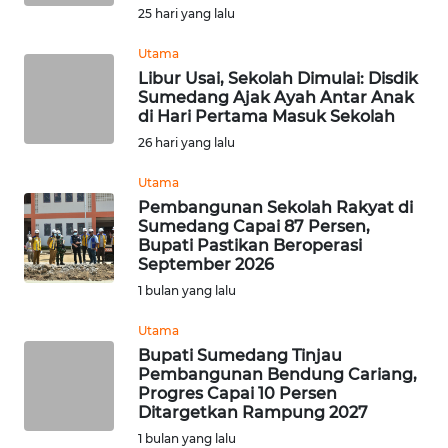
WN
25 hari yang lalu
SUMBAR
Utama
Libur Usai, Sekolah Dimulai: Disdik
WN
Sumedang Ajak Ayah Antar Anak
SUMSEL
di Hari Pertama Masuk Sekolah
26 hari yang lalu
WN
BENGKULU
Utama
Pembangunan Sekolah Rakyat di
Sumedang Capai 87 Persen,
WN
Bupati Pastikan Beroperasi
LAMPUNG
September 2026
1 bulan yang lalu
WN
JATENG
Utama
Bupati Sumedang Tinjau
Pembangunan Bendung Cariang,
WN
Progres Capai 10 Persen
NUSANTARA
Ditargetkan Rampung 2027
1 bulan yang lalu