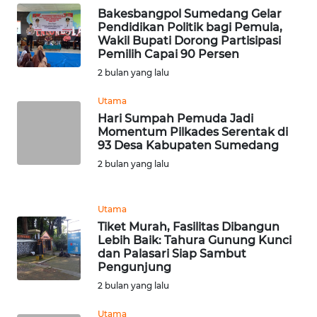
Bakesbangpol Sumedang Gelar
MALUT
Pendidikan Politik bagi Pemula,
Wakil Bupati Dorong Partisipasi
WN
Pemilih Capai 90 Persen
DAIRI
2 bulan yang lalu
Utama
WN
Hari Sumpah Pemuda Jadi
DANAU
Momentum Pilkades Serentak di
TOBA
93 Desa Kabupaten Sumedang
2 bulan yang lalu
WN
NIAS
Utama
WN
Tiket Murah, Fasilitas Dibangun
LANGKAT
Lebih Baik: Tahura Gunung Kunci
dan Palasari Siap Sambut
Pengunjung
WN
2 bulan yang lalu
TAPANULI
SELATAN
Utama