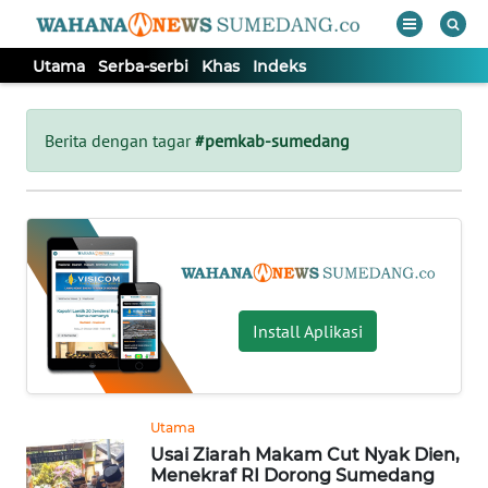
Utama
Serba-serbi
Khas
Indeks
WAHANA
Tutup
TV
Berita dengan tagar
#pemkab-sumedang
UTAMA
SERBA-
SERBI
Install Aplikasi
KHAS
Informasi
Utama
INDEKS
Usai Ziarah Makam Cut Nyak Dien,
BERITA
Menekraf RI Dorong Sumedang