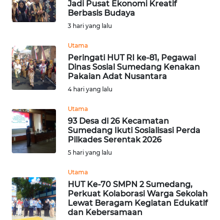
Jadi Pusat Ekonomi Kreatif
Berbasis Budaya
KONTAK
3 hari yang lalu
KAMI
Utama
INFO
Peringati HUT RI ke-81, Pegawai
IKLAN
Dinas Sosial Sumedang Kenakan
Pakaian Adat Nusantara
TENTANG
4 hari yang lalu
KAMI
Utama
93 Desa di 26 Kecamatan
PEDOMAN
Sumedang Ikuti Sosialisasi Perda
MEDIA
Pilkades Serentak 2026
SIBER
5 hari yang lalu
REDAKSI
Utama
HUT Ke-70 SMPN 2 Sumedang,
Perkuat Kolaborasi Warga Sekolah
KARIR
Lewat Beragam Kegiatan Edukatif
dan Kebersamaan