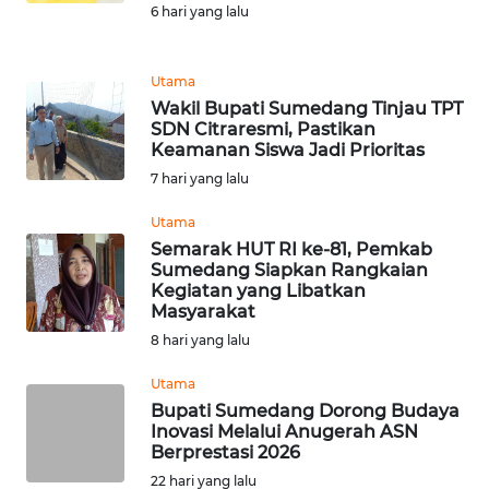
DISCLAIMER
6 hari yang lalu
Wahana
Utama
News
Regional
Wakil Bupati Sumedang Tinjau TPT
SDN Citraresmi, Pastikan
Keamanan Siswa Jadi Prioritas
WN
7 hari yang lalu
SUMUT
Utama
WN
Semarak HUT RI ke-81, Pemkab
JAKARTA
Sumedang Siapkan Rangkaian
Kegiatan yang Libatkan
Masyarakat
WN
8 hari yang lalu
JABAR
Utama
WN
Bupati Sumedang Dorong Budaya
BANTEN
Inovasi Melalui Anugerah ASN
Berprestasi 2026
22 hari yang lalu
WN