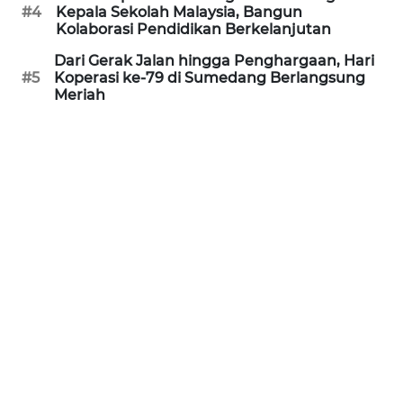
WN
#4
Kepala Sekolah Malaysia, Bangun
Kolaborasi Pendidikan Berkelanjutan
BINTAN
Dari Gerak Jalan hingga Penghargaan, Hari
#5
Koperasi ke-79 di Sumedang Berlangsung
WN
Meriah
MANDALIKA
WN
LIKUPANG
WN
LABUANBAJO
WN
BORNEO
Wahana
Media
Group