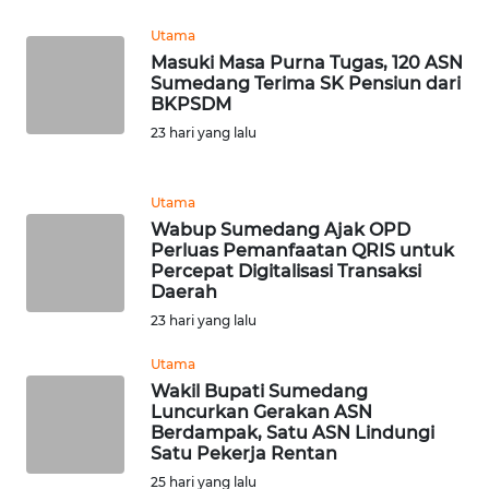
NTT
Utama
Masuki Masa Purna Tugas, 120 ASN
WN
Sumedang Terima SK Pensiun dari
KEPRI
BKPSDM
23 hari yang lalu
WN
PAPUA
Utama
Wabup Sumedang Ajak OPD
WN
Perluas Pemanfaatan QRIS untuk
PAPUA
Percepat Digitalisasi Transaksi
BARAT
Daerah
23 hari yang lalu
WN
Utama
RIAU
Wakil Bupati Sumedang
Luncurkan Gerakan ASN
WN
Berdampak, Satu ASN Lindungi
SERAMBI
Satu Pekerja Rentan
25 hari yang lalu