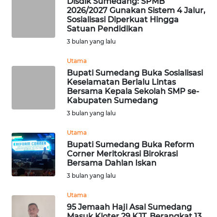
WN DELI
Disdik Sumedang: SPMB
2026/2027 Gunakan Sistem 4 Jalur,
SERDANG
Sosialisasi Diperkuat Hingga
Satuan Pendidikan
WN
3 bulan yang lalu
TEBING
TINGGI
Utama
Bupati Sumedang Buka Sosialisasi
Keselamatan Berlalu Lintas
WN
Bersama Kepala Sekolah SMP se-
PAKPAK
Kabupaten Sumedang
3 bulan yang lalu
WN
KARAWANG
Utama
Bupati Sumedang Buka Reform
Corner Meritokrasi Birokrasi
WN
Bersama Dahlan Iskan
BEKASI
3 bulan yang lalu
WN
Utama
BOGOR
95 Jemaah Haji Asal Sumedang
Masuk Kloter 29 KJT, Berangkat 13