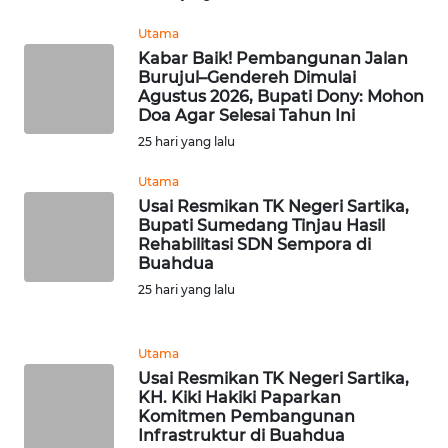
WN
Utama
JAMBI
Kabar Baik! Pembangunan Jalan
Burujul–Gendereh Dimulai
WN
Agustus 2026, Bupati Dony: Mohon
SULTRA
Doa Agar Selesai Tahun Ini
25 hari yang lalu
WN
Utama
NTB
Usai Resmikan TK Negeri Sartika,
Bupati Sumedang Tinjau Hasil
WN
Rehabilitasi SDN Sempora di
SULTENG
Buahdua
25 hari yang lalu
WN
SULBAR
Utama
Usai Resmikan TK Negeri Sartika,
WN
KH. Kiki Hakiki Paparkan
BABEL
Komitmen Pembangunan
Infrastruktur di Buahdua