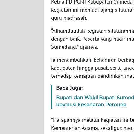
Ketua PD PGMI Kabupaten Sumedang
SUMBAR
kegiatan ini menjadi ajang silatur
guru madrasah.
WN
SUMSEL
“Alhamdulillah kegiatan silaturahm
dengan baik. Peserta yang hadir mu
WN
BENGKULU
Sumedang,” ujarnya.
Ia menambahkan, kehadiran berbaga
WN
kabupaten hingga pusat, serta ang
LAMPUNG
terhadap kemajuan pendidikan mad
WN
Baca Juga:
JATENG
Bupati dan Wakil Bupati Sumed
Revolusi Kesadaran Pemuda
WN
NUSANTARA
“Harapannya melalui kegiatan ini te
Kementerian Agama, sekaligus men
WN