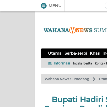
MENU
WAHANA
Tutup
TV
UTAMA
SERBA-
Utama
Serba-serbi
Khas
In
SERBI
Informasi
Indeks Berita
Kontak 
KHAS
Wahana News Sumedang
Uta
Informasi
INDEKS
BERITA
Bupati Hadiri