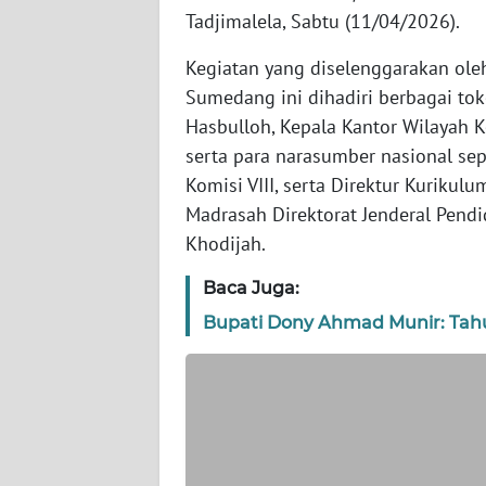
Tadjimalela, Sabtu (11/04/2026).
WN
Kegiatan yang diselenggarakan ol
KEPRI
Sumedang ini dihadiri berbagai tok
Hasbulloh, Kepala Kantor Wilayah
WN
PAPUA
serta para narasumber nasional se
Komisi VIII, serta Direktur Kuriku
WN
Madrasah Direktorat Jenderal Pendi
PAPUA
Khodijah.
BARAT
Baca Juga:
WN
Bupati Dony Ahmad Munir: Tah
RIAU
WN
SERAMBI
WN