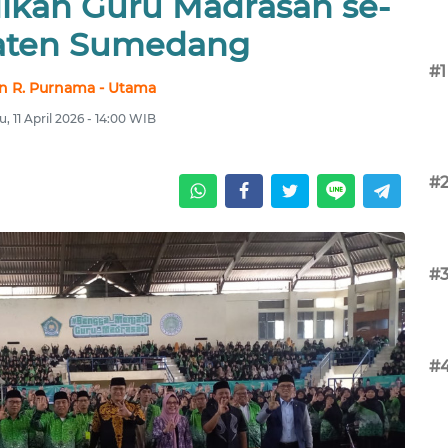
ikan Guru Madrasah se-
aten Sumedang
#1
n R. Purnama - Utama
u, 11 April 2026 - 14:00 WIB
#
#
#