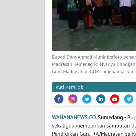
Wahana
News
Regional
WN
SUMUT
Bupati Dony Ahmad Munir berfoto bers
WN
Madrasah Kemenag RI Nyanyu Khodijah u
JAKARTA
Guru Madrasah di GOR Tadjimalela, Sa
WN
Ikuti Kami di:
JABAR
WN
BANTEN
WAHANANEWS.CO
, Sumedang -
Bup
sekaligus memberikan sambutan da
WN
Pendidikan Guru RA/Madrasah se-K
NTT