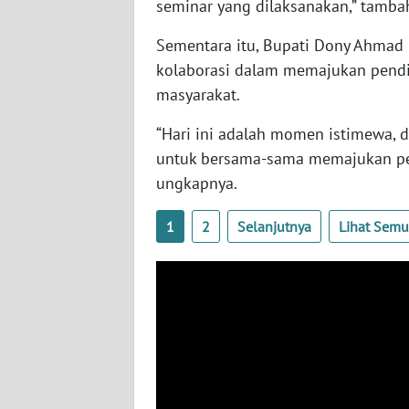
JOGJA
seminar yang dilaksanakan,” tamba
Sementara itu, Bupati Dony Ahma
WN
kolaborasi dalam memajukan pendi
JATIM
masyarakat.
WN
“Hari ini adalah momen istimewa, d
BALI
untuk bersama-sama memajukan pen
ungkapnya.
WN
KALBAR
1
2
Selanjutnya
Lihat Sem
WN
KALTENG
WN
KALTARA
WN
KALSEL