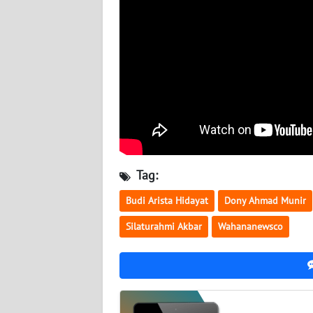
WN
KALTIM
WN
SULSEL
WN
GORONTALO
Tag:
WN
Budi Arista Hidayat
Dony Ahmad Munir
SULUT
Silaturahmi Akbar
Wahananewsco
WN
MALUKU
WN
MALUT