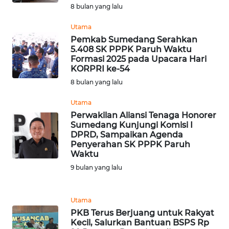
8 bulan yang lalu
WN
JAMBI
Utama
Pemkab Sumedang Serahkan
WN
5.408 SK PPPK Paruh Waktu
SULTRA
Formasi 2025 pada Upacara Hari
KORPRI ke-54
8 bulan yang lalu
WN
NTB
Utama
Perwakilan Aliansi Tenaga Honorer
WN
Sumedang Kunjungi Komisi I
SULTENG
DPRD, Sampaikan Agenda
Penyerahan SK PPPK Paruh
Waktu
WN
9 bulan yang lalu
SULBAR
WN
Utama
BABEL
PKB Terus Berjuang untuk Rakyat
Kecil, Salurkan Bantuan BSPS Rp