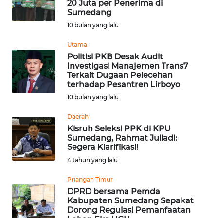
20 Juta per Penerima di
WN
Sumedang
SUMBAR
10 bulan yang lalu
WN
Utama
SUMSEL
Politisi PKB Desak Audit
Investigasi Manajemen Trans7
Terkait Dugaan Pelecehan
WN
terhadap Pesantren Lirboyo
BENGKULU
10 bulan yang lalu
WN
Daerah
LAMPUNG
Kisruh Seleksi PPK di KPU
Sumedang, Rahmat Juliadi:
Segera Klarifikasi!
WN
JATENG
4 tahun yang lalu
Priangan Timur
WN
DPRD bersama Pemda
NUSANTARA
Kabupaten Sumedang Sepakat
Dorong Regulasi Pemanfaatan