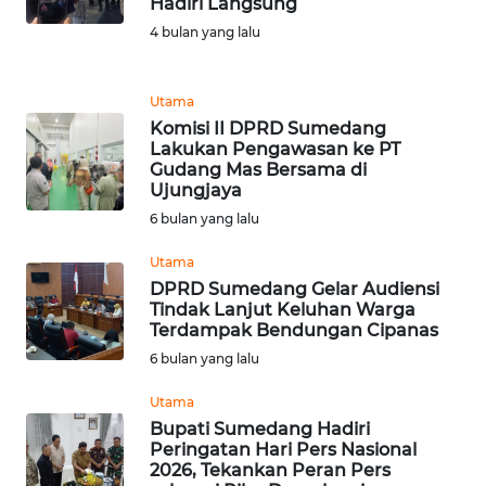
Hadiri Langsung
DISCLAIMER
4 bulan yang lalu
Wahana
News
Utama
Regional
Komisi II DPRD Sumedang
Lakukan Pengawasan ke PT
WN
Gudang Mas Bersama di
SUMUT
Ujungjaya
6 bulan yang lalu
WN
Utama
JAKARTA
DPRD Sumedang Gelar Audiensi
Tindak Lanjut Keluhan Warga
WN
Terdampak Bendungan Cipanas
JABAR
6 bulan yang lalu
Utama
WN
BANTEN
Bupati Sumedang Hadiri
Peringatan Hari Pers Nasional
2026, Tekankan Peran Pers
WN