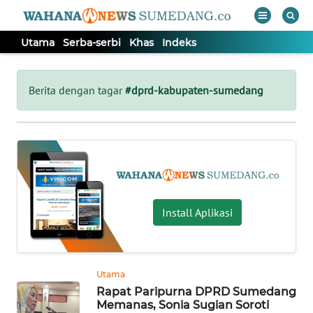
Utama
Serba-serbi
Khas
Indeks
WAHANA
Tutup
TV
Berita dengan tagar
#dprd-kabupaten-sumedang
UTAMA
SERBA-
SERBI
Install Aplikasi
KHAS
Informasi
Utama
INDEKS
Rapat Paripurna DPRD Sumedang
BERITA
Memanas, Sonia Sugian Soroti