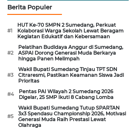
WN
Berita Populer
KALSEL
WN
HUT Ke-70 SMPN 2 Sumedang, Perkuat
KALTIM
#1
Kolaborasi Warga Sekolah Lewat Beragam
Kegiatan Edukatif dan Kebersamaan
WN
Pelatihan Budidaya Anggur di Sumedang,
SULSEL
#2
ASPAI Dorong Generasi Muda Berkarya
hingga Panen Melimpah
WN
Wakil Bupati Sumedang Tinjau TPT SDN
GORONTALO
#3
Citraresmi, Pastikan Keamanan Siswa Jadi
Prioritas
WN
Pentas PAI Wilayah 2 Sumedang 2026
#4
Digelar, 25 SMP Ikuti 8 Cabang Lomba
SULUT
Wakil Bupati Sumedang Tutup SPARTAN
WN
3x3 Spendasu Championship 2026, Motivasi
#5
Generasi Muda Raih Prestasi Lewat
MALUKU
Olahraga
WN