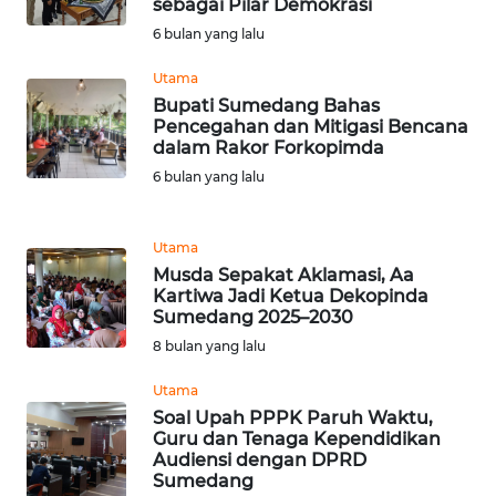
sebagai Pilar Demokrasi
NTT
6 bulan yang lalu
Utama
WN
KEPRI
Bupati Sumedang Bahas
Pencegahan dan Mitigasi Bencana
dalam Rakor Forkopimda
WN
6 bulan yang lalu
PAPUA
WN
Utama
PAPUA
Musda Sepakat Aklamasi, Aa
BARAT
Kartiwa Jadi Ketua Dekopinda
Sumedang 2025–2030
8 bulan yang lalu
WN
RIAU
Utama
Soal Upah PPPK Paruh Waktu,
WN
Guru dan Tenaga Kependidikan
SERAMBI
Audiensi dengan DPRD
Sumedang