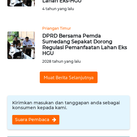
Lahan Eks-HGU
WN
JOGJA
4 tahun yang lalu
WN
Priangan Timur
JATIM
DPRD Bersama Pemda
Sumedang Sepakat Dorong
Regulasi Pemanfaatan Lahan Eks
WN
HGU
BALI
2028 tahun yang lalu
WN
KALBAR
Muat Berita Selanjutnya
WN
KALTENG
Kirimkan masukan dan tanggapan anda sebagai
konsumen kepada kami.
WN
Suara Pembaca
KALTARA