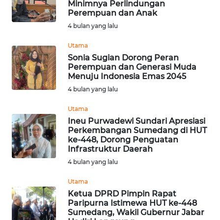
Minimnya Perlindungan
Perempuan dan Anak
KONTAK
4 bulan yang lalu
KAMI
Utama
INFO
Sonia Sugian Dorong Peran
IKLAN
Perempuan dan Generasi Muda
Menuju Indonesia Emas 2045
TENTANG
4 bulan yang lalu
KAMI
Utama
Ineu Purwadewi Sundari Apresiasi
PEDOMAN
Perkembangan Sumedang di HUT
MEDIA
ke-448, Dorong Penguatan
SIBER
Infrastruktur Daerah
4 bulan yang lalu
REDAKSI
Utama
Ketua DPRD Pimpin Rapat
KARIR
Paripurna Istimewa HUT ke-448
Sumedang, Wakil Gubernur Jabar