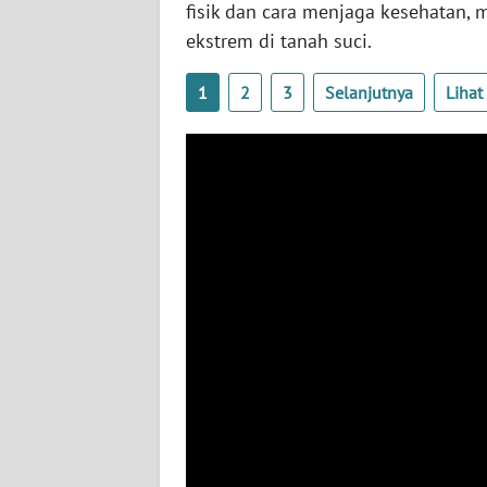
fisik dan cara menjaga kesehatan,
ekstrem di tanah suci.
WN
KALTIM
1
2
3
Selanjutnya
Liha
WN
SULSEL
WN
GORONTALO
WN
SULUT
WN
MALUKU
WN
MALUT