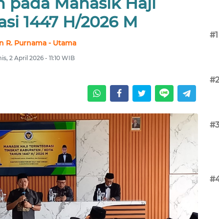
 pada Manasik Haji
asi 1447 H/2026 M
#1
n R. Purnama - Utama
s, 2 April 2026 - 11:10 WIB
#
#
#