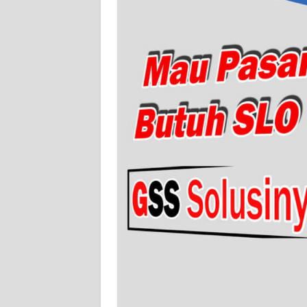
JAMBI
WN
SULTRA
WN
NTB
WN
SULTENG
WN
SULBAR
WN
BABEL
WN