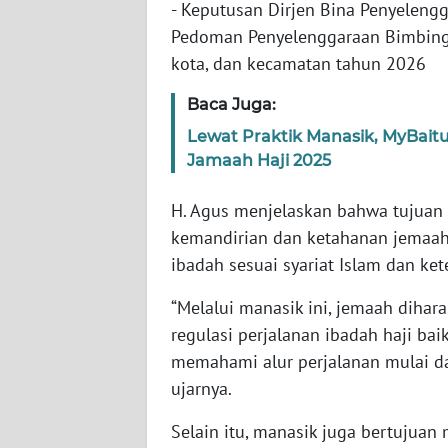
JOGJA
- Keputusan Dirjen Bina Penyeleng
Pedoman Penyelenggaraan Bimbingan
WN
kota, dan kecamatan tahun 2026
JATIM
Baca Juga:
WN
Lewat Praktik Manasik, MyBaitul
BALI
Jamaah Haji 2025
WN
H. Agus menjelaskan bahwa tujuan 
KALBAR
kemandirian dan ketahanan jemaa
ibadah sesuai syariat Islam dan k
WN
KALTENG
“Melalui manasik ini, jemaah diha
regulasi perjalanan ibadah haji bai
WN
memahami alur perjalanan mulai dar
KALTARA
ujarnya.
WN
Selain itu, manasik juga bertujua
KALSEL