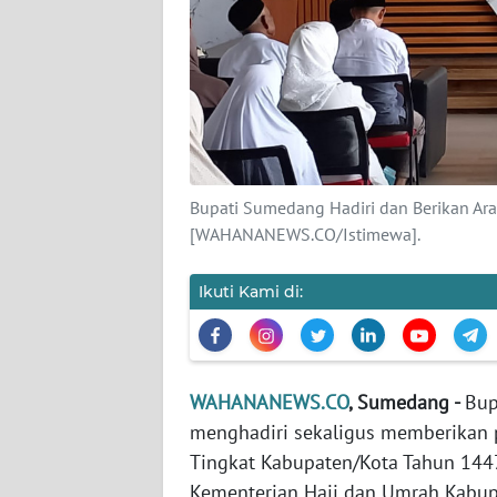
Wahana
News
Regional
WN
SUMUT
Bupati Sumedang Hadiri dan Berikan Ara
WN
[WAHANANEWS.CO/Istimewa].
JAKARTA
Ikuti Kami di:
WN
JABAR
WN
WAHANANEWS.CO
, Sumedang -
Bup
BANTEN
menghadiri sekaligus memberikan p
Tingkat Kabupaten/Kota Tahun 1447
WN
NTT
Kementerian Haji dan Umrah Kabup