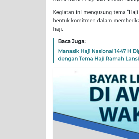
Kegiatan ini mengusung tema “Haji 
WN
bentuk komitmen dalam memberikan
KEPRI
haji.
WN
Baca Juga:
PAPUA
Manasik Haji Nasional 1447 H D
dengan Tema Haji Ramah Lansi
WN
PAPUA
BARAT
WN
RIAU
WN
SERAMBI
WN