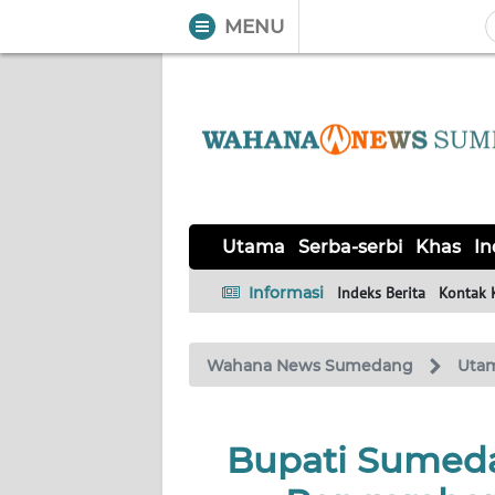
MENU
WAHANA
Tutup
TV
UTAMA
SERBA-
Utama
Serba-serbi
Khas
In
SERBI
Informasi
Indeks Berita
Kontak 
KHAS
Wahana News Sumedang
Uta
Informasi
INDEKS
BERITA
Bupati Sumeda