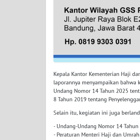
SUMBAR
WN
SUMSEL
WN
BENGKULU
WN
LAMPUNG
Kepala Kantor Kementerian Haji d
laporannya menyampaikan bahwa k
WN
Undang Nomor 14 Tahun 2025 tent
JATENG
8 Tahun 2019 tentang Penyelengga
WN
Selain itu, kegiatan ini juga berlan
NUSANTARA
- Undang-Undang Nomor 14 Tahun
WN
- Peraturan Menteri Haji dan Umra