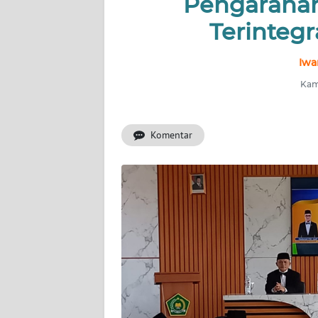
Pengarahan
KONTAK
KAMI
Terintegr
INFO
Iwa
IKLAN
Kami
TENTANG
KAMI
Komentar
PEDOMAN
MEDIA
SIBER
REDAKSI
KARIR
DISCLAIMER