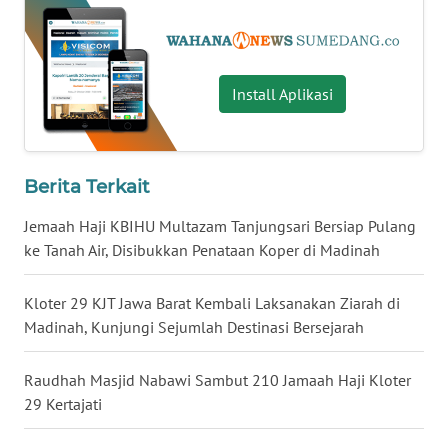
WN
KALSEL
WN
Install Aplikasi
KALTIM
WN
SULSEL
Berita Terkait
Jemaah Haji KBIHU Multazam Tanjungsari Bersiap Pulang
WN
GORONTALO
ke Tanah Air, Disibukkan Penataan Koper di Madinah
WN
Kloter 29 KJT Jawa Barat Kembali Laksanakan Ziarah di
SULUT
Madinah, Kunjungi Sejumlah Destinasi Bersejarah
WN
Raudhah Masjid Nabawi Sambut 210 Jamaah Haji Kloter
MALUKU
29 Kertajati
WN