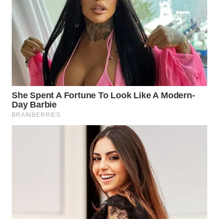
WN DELI
SERDANG
WN
TEBING
TINGGI
WN
PAKPAK
WN
KARAWANG
WN
BEKASI
WN
BOGOR