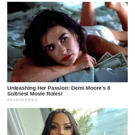
WN
TANJUNG
LESUNG
WN
KARO
WN
SIMALUNGUN
WN
LABUHANBATU
WN
TAPANULI
TENGAH