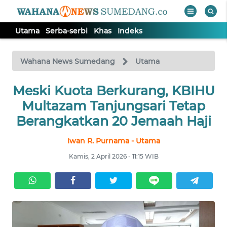
Utama
Serba-serbi
Khas
Indeks
WAHANA
Tutup
TV
Wahana News Sumedang
Utama
Meski Kuota Berkurang, KBIHU
UTAMA
Multazam Tanjungsari Tetap
SERBA-
Berangkatkan 20 Jemaah Haji
SERBI
Iwan R. Purnama - Utama
KHAS
Kamis, 2 April 2026 - 11:15 WIB
Informasi
INDEKS
BERITA