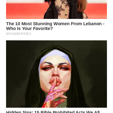
WN
DEPOK
WN
TAPANULI
UTARA
WN
SAMOSIR
WN
PADANG
LAWAS
WN
SUMEDANG
WN