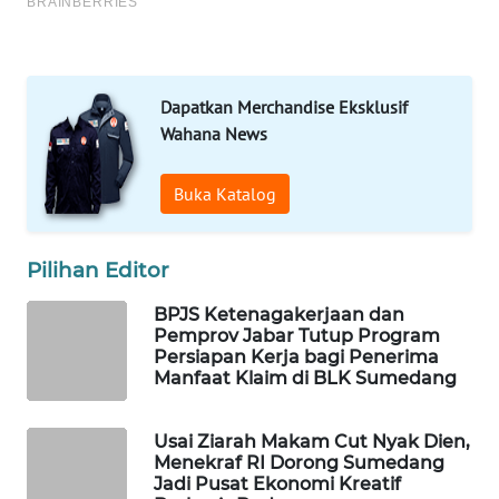
MARTABAT
NET
PLN
Dapatkan Merchandise Eksklusif
WATCH
Wahana News
MKLI
Buka Katalog
LPKKI
Pilihan Editor
LKKI
BPJS Ketenagakerjaan dan
Pemprov Jabar Tutup Program
Persiapan Kerja bagi Penerima
KOPEKLIN
Manfaat Klaim di BLK Sumedang
PORTAL
Usai Ziarah Makam Cut Nyak Dien,
KONSUMEN
Menekraf RI Dorong Sumedang
Jadi Pusat Ekonomi Kreatif