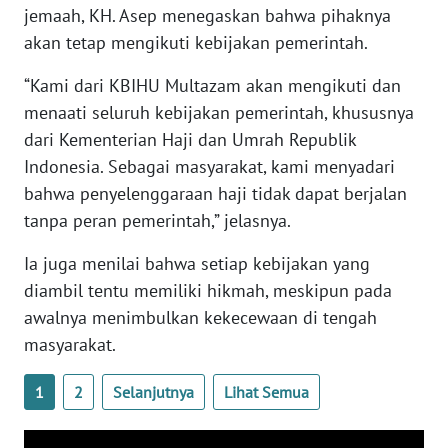
WN
jemaah, KH. Asep menegaskan bahwa pihaknya
SUMBAR
akan tetap mengikuti kebijakan pemerintah.
“Kami dari KBIHU Multazam akan mengikuti dan
WN
SUMSEL
menaati seluruh kebijakan pemerintah, khususnya
dari Kementerian Haji dan Umrah Republik
WN
Indonesia. Sebagai masyarakat, kami menyadari
BENGKULU
bahwa penyelenggaraan haji tidak dapat berjalan
tanpa peran pemerintah,” jelasnya.
WN
LAMPUNG
Ia juga menilai bahwa setiap kebijakan yang
diambil tentu memiliki hikmah, meskipun pada
WN
awalnya menimbulkan kekecewaan di tengah
JATENG
masyarakat.
WN
1
2
Selanjutnya
Lihat Semua
NUSANTARA