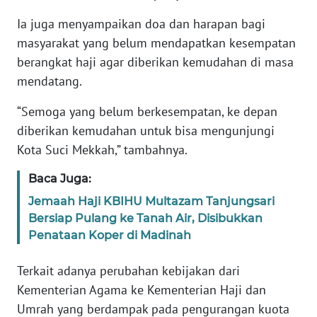
WN
Ia juga menyampaikan doa dan harapan bagi
JAMBI
masyarakat yang belum mendapatkan kesempatan
berangkat haji agar diberikan kemudahan di masa
WN
SULTRA
mendatang.
“Semoga yang belum berkesempatan, ke depan
WN
diberikan kemudahan untuk bisa mengunjungi
NTB
Kota Suci Mekkah,” tambahnya.
WN
Baca Juga:
SULTENG
Jemaah Haji KBIHU Multazam Tanjungsari
Bersiap Pulang ke Tanah Air, Disibukkan
WN
SULBAR
Penataan Koper di Madinah
Terkait adanya perubahan kebijakan dari
WN
BABEL
Kementerian Agama ke Kementerian Haji dan
Umrah yang berdampak pada pengurangan kuota