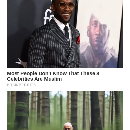
KUNINGAN
WN
MAJALENGKA
WN
SUBANG
WN
SUKABUMI
WN
PURWAKARTA
WN
PRIANGAN
TIMUR