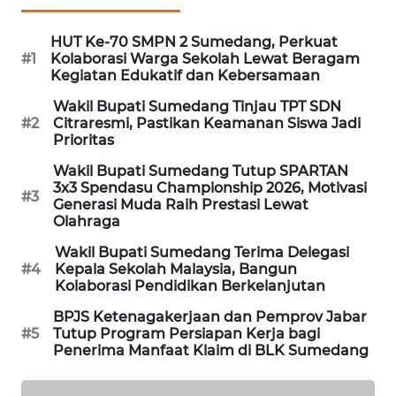
MARITIM
HUT Ke-70 SMPN 2 Sumedang, Perkuat
#1
Kolaborasi Warga Sekolah Lewat Beragam
HUMBANG
Kegiatan Edukatif dan Kebersamaan
NEWS
Wakil Bupati Sumedang Tinjau TPT SDN
#2
Citraresmi, Pastikan Keamanan Siswa Jadi
GARONGGANG
Prioritas
NEWS
Wakil Bupati Sumedang Tutup SPARTAN
3x3 Spendasu Championship 2026, Motivasi
FISUELRI
#3
Generasi Muda Raih Prestasi Lewat
ID
Olahraga
Wakil Bupati Sumedang Terima Delegasi
ENERGI
#4
Kepala Sekolah Malaysia, Bangun
NEWS
Kolaborasi Pendidikan Berkelanjutan
BPJS Ketenagakerjaan dan Pemprov Jabar
CILEUNGSI
#5
Tutup Program Persiapan Kerja bagi
NEWS
Penerima Manfaat Klaim di BLK Sumedang
BERKAT