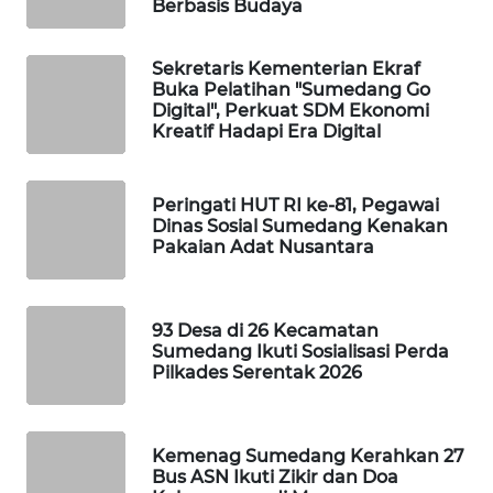
FORWAMKI
Berbasis Budaya
ALPERKLINAS
Sekretaris Kementerian Ekraf
Buka Pelatihan "Sumedang Go
Digital", Perkuat SDM Ekonomi
FORJASIDA
Kreatif Hadapi Era Digital
TAMBANG
NEWS
Peringati HUT RI ke-81, Pegawai
Dinas Sosial Sumedang Kenakan
Pakaian Adat Nusantara
SITUNGIR
NEWS
93 Desa di 26 Kecamatan
SIDIKALANG
Sumedang Ikuti Sosialisasi Perda
NEWS
Pilkades Serentak 2026
SIBARAGAS
NEWS
Kemenag Sumedang Kerahkan 27
Bus ASN Ikuti Zikir dan Doa