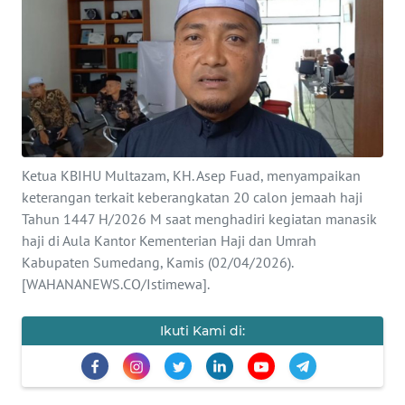
KONTAK
KAMI
INFO
IKLAN
TENTANG
Ketua KBIHU Multazam, KH. Asep Fuad, menyampaikan
KAMI
keterangan terkait keberangkatan 20 calon jemaah haji
Tahun 1447 H/2026 M saat menghadiri kegiatan manasik
PEDOMAN
haji di Aula Kantor Kementerian Haji dan Umrah
MEDIA
Kabupaten Sumedang, Kamis (02/04/2026).
SIBER
[WAHANANEWS.CO/Istimewa].
REDAKSI
Ikuti Kami di:
KARIR