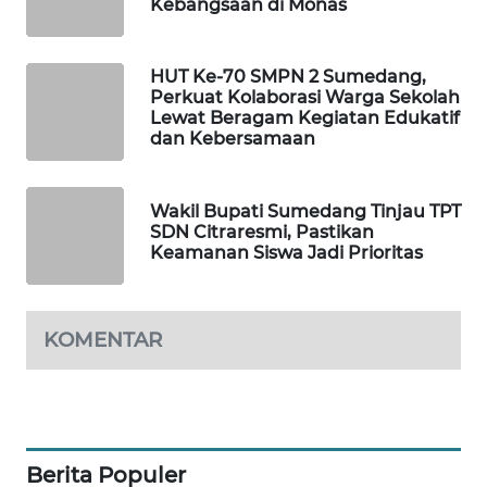
Kebangsaan di Monas
METRO
SIANTAR
NEWS
HUT Ke-70 SMPN 2 Sumedang,
Perkuat Kolaborasi Warga Sekolah
METRO
Lewat Beragam Kegiatan Edukatif
MEDAN
dan Kebersamaan
NEWS
Wakil Bupati Sumedang Tinjau TPT
METRO
SDN Citraresmi, Pastikan
JAKARTA
Keamanan Siswa Jadi Prioritas
NEWS
KRT
KOMENTAR
NEWS
KARING
NEWS
Berita Populer
JURNAL