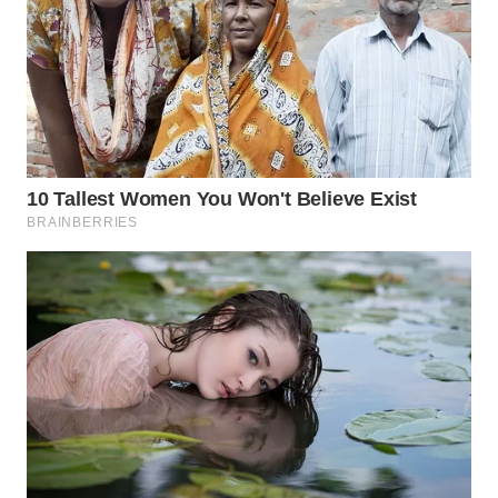
WAHANA
UMKM
WAHANA
SELEB
WAHANA
PERSONA
WAHANA
OTOMOTIF
WAHANA
HEALTH
WAHANA
DESA
WISATA