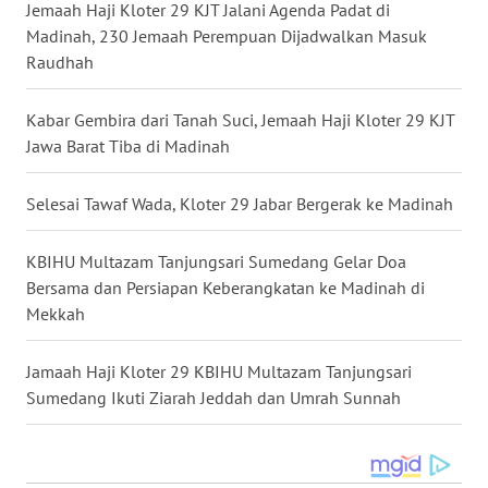
Jemaah Haji Kloter 29 KJT Jalani Agenda Padat di
MALUT
Madinah, 230 Jemaah Perempuan Dijadwalkan Masuk
Raudhah
WN
DAIRI
Kabar Gembira dari Tanah Suci, Jemaah Haji Kloter 29 KJT
Jawa Barat Tiba di Madinah
WN
DANAU
Selesai Tawaf Wada, Kloter 29 Jabar Bergerak ke Madinah
TOBA
KBIHU Multazam Tanjungsari Sumedang Gelar Doa
WN
Bersama dan Persiapan Keberangkatan ke Madinah di
NIAS
Mekkah
WN
LANGKAT
Jamaah Haji Kloter 29 KBIHU Multazam Tanjungsari
Sumedang Ikuti Ziarah Jeddah dan Umrah Sunnah
WN
TAPANULI
SELATAN