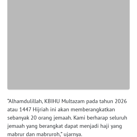
NTT
WN
KEPRI
WN
PAPUA
WN
PAPUA
BARAT
WN
“Alhamdulillah, KBIHU Multazam pada tahun 2026
RIAU
atau 1447 Hijriah ini akan memberangkatkan
sebanyak 20 orang jemaah. Kami berharap seluruh
WN
jemaah yang berangkat dapat menjadi haji yang
SERAMBI
mabrur dan mabruroh,” ujarnya.