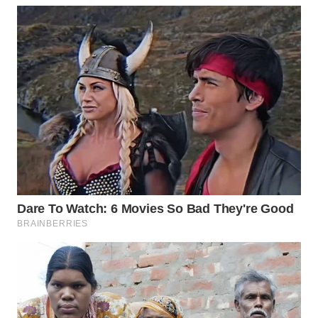
WAHANA
TRAVEL
WAHANA
TV
WAHANANEWS
ID
WAHANANEWS
CO ID
WAHANANEWS
NET
WAHANA
SPORT