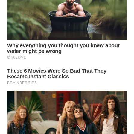
WN
SEMARANG
WN
SOLO
WN
BOROBUDUR
WN
MADURA
WN
SURABAYA
WN
NATUNA