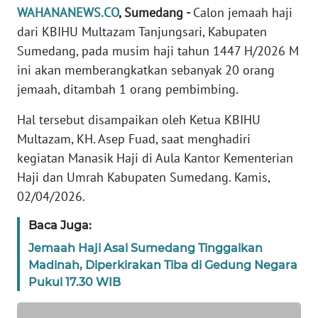
DISCLAIMER
WAHANANEWS.CO
, Sumedang -
Calon jemaah haji
dari KBIHU Multazam Tanjungsari, Kabupaten
Wahana
Sumedang, pada musim haji tahun 1447 H/2026 M
News
ini akan memberangkatkan sebanyak 20 orang
Regional
jemaah, ditambah 1 orang pembimbing.
WN
Hal tersebut disampaikan oleh Ketua KBIHU
SUMUT
Multazam, KH. Asep Fuad, saat menghadiri
kegiatan Manasik Haji di Aula Kantor Kementerian
WN
JAKARTA
Haji dan Umrah Kabupaten Sumedang. Kamis,
02/04/2026.
WN
Baca Juga:
JABAR
Jemaah Haji Asal Sumedang Tinggalkan
WN
Madinah, Diperkirakan Tiba di Gedung Negara
BANTEN
Pukul 17.30 WIB
WN