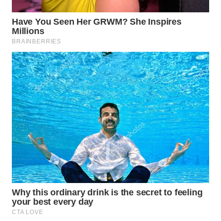
WAHANA
NEWS
WAHANA
TANI
WAHANA
ADVOKAT
WAHANA
INFRASTRUKTUR
WAHANA
KONSUMEN
WAHANA
LISTRIK