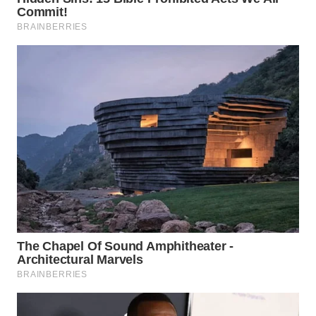
CIANJUR
WN
KEPULAUAN
SERIBU
WN
TANGERANG
WN
BINJAI
WN
CIREBON
WN
INDRAMAYU
WN