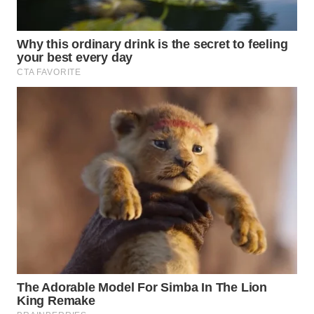
LAPAK
WAHANA
Wahana
Network
KONSUMEN
LISTRIK
MASYARAKAT
KELISTRIKAN
WALINKI
ID
MAWAKA
ID