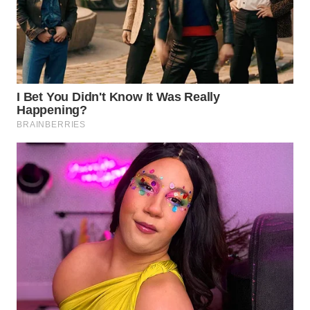
WN
BINTAN
WN
MANDALIKA
WN
LIKUPANG
WN
LABUANBAJO
WN
BORNEO
Wahana
Media
Group