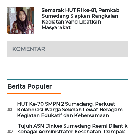
MARITIM
Semarak HUT RI ke-81, Pemkab
Sumedang Siapkan Rangkaian
HUMBANG
Kegiatan yang Libatkan
NEWS
Masyarakat
GARONGGANG
KOMENTAR
NEWS
FISUELRI
ID
Berita Populer
ENERGI
NEWS
HUT Ke-70 SMPN 2 Sumedang, Perkuat
CILEUNGSI
#1
Kolaborasi Warga Sekolah Lewat Beragam
Kegiatan Edukatif dan Kebersamaan
NEWS
Tujuh ASN Dinkes Sumedang Resmi Dilantik
#2
sebagai Administrator Kesehatan, Dampak
BERKAT