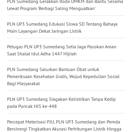
PLN Sumedang Gerakkan Roda UMKM dan Bantu Sesama
MALUT
Lewat Program 'Berbagi Saling Menguatkan'
WN
PLN UP3 Sumedang Edukasi Siswa SD Tentang Bahaya
DAIRI
Main Layangan Dekat Jaringan Listrik
WN
Petugas PLN UP3 Sumedang Setia Jaga Pasokan Aman
DANAU
Saat Shalat Idul Adha 1447 Hijriah
TOBA
PLN Sumedang Salurkan Bantuan Obat untuk
WN
Pemeriksaan Kesehatan Gratis, Wujud Kepedulian Sosial
NIAS
Bagi Masyarakat
WN
PLN UP3 Sumedang Siagakan Kelistrikan Tanpa Kedip
LANGKAT
pada Puncak HJS ke-448
WN
TAPANULI
Percepat Meterisasi PJU, PLN UP3 Sumedang dan Pemda
SELATAN
Bersinergi Tingkatkan Akurasi Perhitungan Listrik Hingga