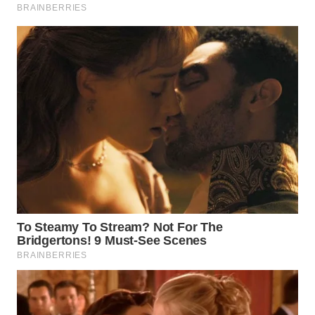
WAHANA
NEWS
WAHANA
TANI
WAHANA
ADVOKAT
WAHANA
INFRASTRUKTUR
WAHANA
KONSUMEN
WAHANA
LISTRIK