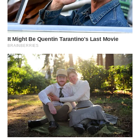
WAHANA
UMKM
WAHANA
SELEB
WAHANA
PERSONA
WAHANA
OTOMOTIF
WAHANA
HEALTH
WAHANA
DESA
WISATA