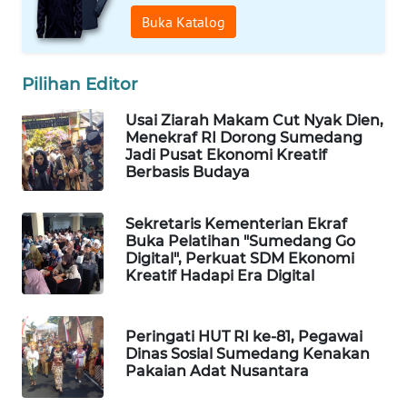
FORWAMKI
Buka Katalog
ALPERKLINAS
Pilihan Editor
FORJASIDA
Usai Ziarah Makam Cut Nyak Dien,
Menekraf RI Dorong Sumedang
TAMBANG
Jadi Pusat Ekonomi Kreatif
NEWS
Berbasis Budaya
SITUNGIR
Sekretaris Kementerian Ekraf
NEWS
Buka Pelatihan "Sumedang Go
Digital", Perkuat SDM Ekonomi
Kreatif Hadapi Era Digital
SIDIKALANG
NEWS
Peringati HUT RI ke-81, Pegawai
SIBARAGAS
Dinas Sosial Sumedang Kenakan
NEWS
Pakaian Adat Nusantara