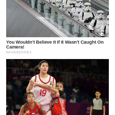
WN
SEMARANG
WN
SOLO
WN
BOROBUDUR
WN
MADURA
WN
SURABAYA
WN
NATUNA