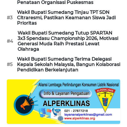
Penataan Organisasi Puskesmas
NEWS
Wakil Bupati Sumedang Tinjau TPT SDN
#3
Citraresmi, Pastikan Keamanan Siswa Jadi
BERAMPU
Prioritas
NEWS
Wakil Bupati Sumedang Tutup SPARTAN
3x3 Spendasu Championship 2026, Motivasi
ANUGERAH
#4
Generasi Muda Raih Prestasi Lewat
NEWS
Olahraga
Wakil Bupati Sumedang Terima Delegasi
AKHLAK
#5
Kepala Sekolah Malaysia, Bangun Kolaborasi
ID
Pendidikan Berkelanjutan
PERAPKI
NEWS
SONYA
ASA
NEWS