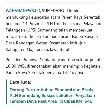
DISCLAIMER
WAHANANEWS.CO
, SUMEDANG
- Untuk
Wahana
mendukung kelancaran acara Panen Raya Serentak
News
bersama 14 Provinsi, PLN Unit Pelaksana Pelayanan
Regional
Pelanggan (UP3) Sumedang telah memperkuat
WN
infrastruktur kelistrikan pada acara Panen Raya di
SUMUT
Desa Randegan Wetan Kecamatan Jatitujuh
Kabupaten Majalengka, Jawa Barat.
WN
JAKARTA
Presiden Prabowo Subianto yang tiba sekitar pukul
10.00 WIB, direncanakan akan memimpin kegiatan
WN
Panen Raya Serentak bersama 14 Provinsi.
JABAR
Baca Juga:
WN
Dorong Pertumbuhan Ekonomi dan Bisnis,
BANTEN
PLN Sumedang Sukses Lakukan Penyalaan
Tambah Daya Rest Area Tol Cipali KM 164B
WN