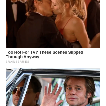
WAHANA
TRAVEL
WAHANA
TV
WAHANANEWS
ID
WAHANANEWS
CO ID
WAHANANEWS
NET
WAHANA
SPORT