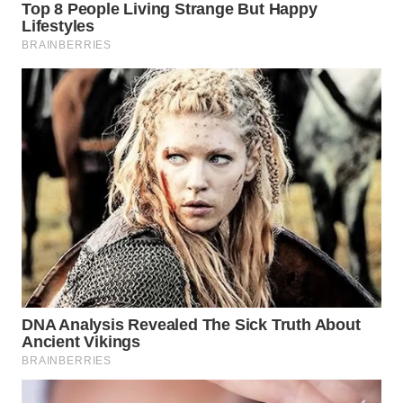
LAPAK
WAHANA
Wahana
Network
KONSUMEN
LISTRIK
MASYARAKAT
KELISTRIKAN
WALINKI
ID
MAWAKA
ID