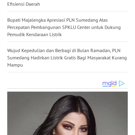
Efisiensi Daerah
WN
TANJUNG
Bupati Majalengka Apresiasi PLN Sumedang Atas
LESUNG
Percepatan Pembangunan SPKLU Center untuk Dukung
Pemudik Kendaraan Listrik
WN
KARO
Wujud Kepedulian dan Berbagi di Bulan Ramadan, PLN
Sumedang Hadirkan Listrik Gratis Bagi Masyarakat Kurang
WN
Mampu
SIMALUNGUN
WN
LABUHANBATU
WN
TAPANULI
TENGAH