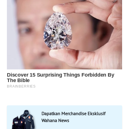
MARTABAT
NET
PLN
WATCH
MKLI
LPKKI
LKKI
KOPEKLIN
PORTAL
Dapatkan Merchandise Eksklusif
KONSUMEN
Wahana News