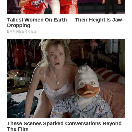
WN
BINTAN
WN
MANDALIKA
WN
LIKUPANG
WN
LABUANBAJO
WN
BORNEO
Wahana
Media
Group