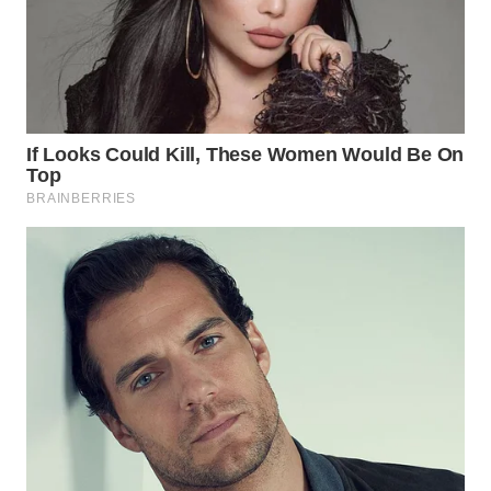
WN DELI
SERDANG
WN
TEBING
TINGGI
WN
PAKPAK
WN
KARAWANG
WN
BEKASI
WN
BOGOR