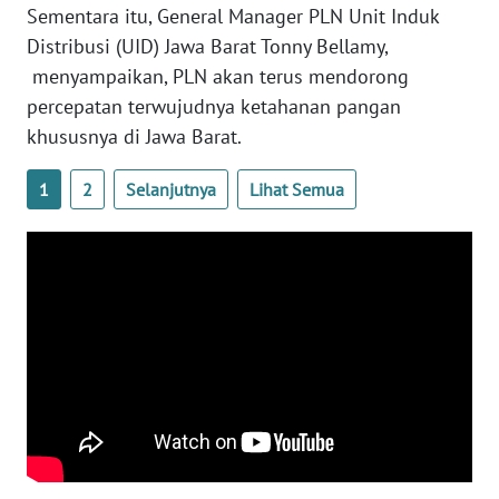
WN
Sementara itu, General Manager PLN Unit Induk
JOGJA
Distribusi (UID) Jawa Barat Tonny Bellamy,
menyampaikan, PLN akan terus mendorong
WN
percepatan terwujudnya ketahanan pangan
JATIM
khususnya di Jawa Barat.
WN
1
2
Selanjutnya
Lihat Semua
BALI
WN
KALBAR
WN
KALTENG
WN
KALTARA