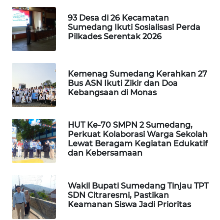
METRO
SIANTAR
93 Desa di 26 Kecamatan
NEWS
Sumedang Ikuti Sosialisasi Perda
Pilkades Serentak 2026
METRO
MEDAN
NEWS
Kemenag Sumedang Kerahkan 27
Bus ASN Ikuti Zikir dan Doa
Kebangsaan di Monas
METRO
JAKARTA
NEWS
HUT Ke-70 SMPN 2 Sumedang,
Perkuat Kolaborasi Warga Sekolah
Lewat Beragam Kegiatan Edukatif
KRT
dan Kebersamaan
NEWS
KARING
Wakil Bupati Sumedang Tinjau TPT
NEWS
SDN Citraresmi, Pastikan
Keamanan Siswa Jadi Prioritas
JURNAL