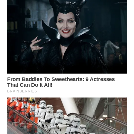
KUNINGAN
WN
MAJALENGKA
WN
SUBANG
WN
SUKABUMI
WN
PURWAKARTA
WN
PRIANGAN
TIMUR