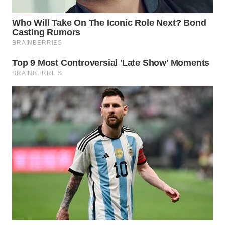
WN
DEPOK
WN
TAPANULI
UTARA
WN
SAMOSIR
WN
PADANG
LAWAS
WN
SUMEDANG
WN