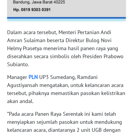
WN
JAMBI
WN
Dalam acara tersebut, Menteri Pertanian Andi
SULTRA
Amran Sulaiman beserta Direktur Bulog Novi
Helmy Prasetya menerima hasil panen raya yang
WN
NTB
diserahkan secara simbolis oleh Presiden Prabowo
Subianto.
WN
Manager
PLN
UP3 Sumedang, Ramdani
SULTENG
Agustiyansah mengatakan, untuk kelancaran acara
WN
tersebut, pihaknya memastikan pasokan kelistrikan
SULBAR
akan andal.
”Pada acara Panen Raya Serentak ini kami telah
WN
BABEL
menyiapkan sejumlah pasokan untuk mendukung
kelancaran acara, diantaranya 2 unit UGB dengan