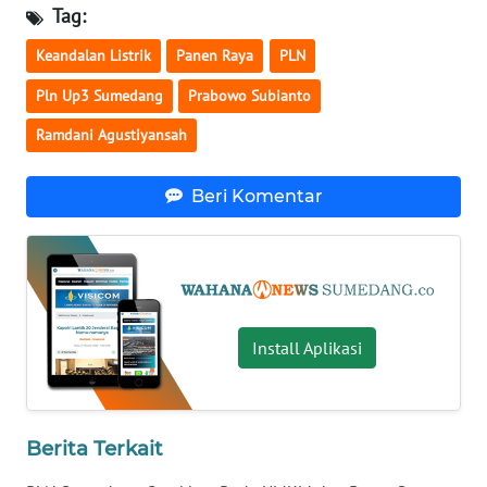
WN
Tag:
KALSEL
Keandalan Listrik
Panen Raya
PLN
WN
Pln Up3 Sumedang
Prabowo Subianto
KALTIM
Ramdani Agustiyansah
WN
SULSEL
Beri Komentar
WN
GORONTALO
WN
Install Aplikasi
SULUT
WN
MALUKU
Berita Terkait
WN