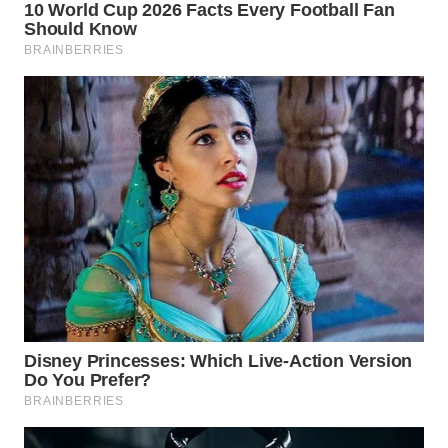
CIANJUR
WN
KEPULAUAN
SERIBU
WN
TANGERANG
WN
BINJAI
WN
CIREBON
WN
INDRAMAYU
WN