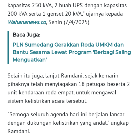
WN
kapasitas 250 kVA, 2 buah UPS dengan kapasitas
SUMBAR
200 kVA serta 1 genset 20 kVA," ujarnya kepada
Wahananews.co
, Senin (7/4/2025).
WN
SUMSEL
Baca Juga:
PLN Sumedang Gerakkan Roda UMKM dan
WN
Bantu Sesama Lewat Program 'Berbagi Saling
BENGKULU
Menguatkan'
WN
Selain itu juga, lanjut Ramdani, sejak kemarin
LAMPUNG
pihaknya telah menyiagakan 18 petugas beserta 2
unit kendaraan roda empat, untuk mengawal
WN
sistem kelistrikan acara tersebut.
JATENG
"Semoga seluruh agenda hari ini berjalan lancar
WN
dengan dukungan kelistrikan yang andal," ungkap
NUSANTARA
Ramdani.