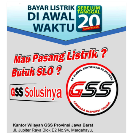
NTT
WN
KEPRI
WN
PAPUA
WN
PAPUA
BARAT
WN
RIAU
WN
SERAMBI