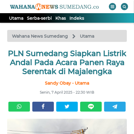
Utama
Serba-serbi
Khas
Indeks
WAHANA
Tutup
TV
Wahana News Sumedang
Utama
PLN Sumedang Siapkan Listrik
UTAMA
Andal Pada Acara Panen Raya
SERBA-
Serentak di Majalengka
SERBI
Sandy Obay - Utama
KHAS
Senin, 7 April 2025 - 22:30 WIB
Informasi
INDEKS
BERITA