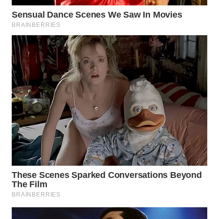
WN
SEMARANG
WN
SOLO
WN
BOROBUDUR
WN
MADURA
WN
SURABAYA
WN
NATUNA