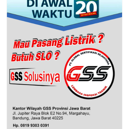
NTT
WN
KEPRI
WN
PAPUA
WN
PAPUA
BARAT
WN
RIAU
WN
SERAMBI