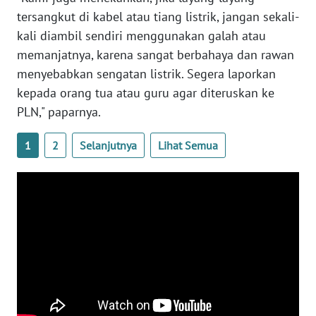
WN
tersangkut di kabel atau tiang listrik, jangan sekali-
JOGJA
kali diambil sendiri menggunakan galah atau
memanjatnya, karena sangat berbahaya dan rawan
WN
JATIM
menyebabkan sengatan listrik. Segera laporkan
kepada orang tua atau guru agar diteruskan ke
WN
PLN," paparnya.
BALI
1
2
Selanjutnya
Lihat Semua
WN
KALBAR
WN
KALTENG
WN
KALTARA