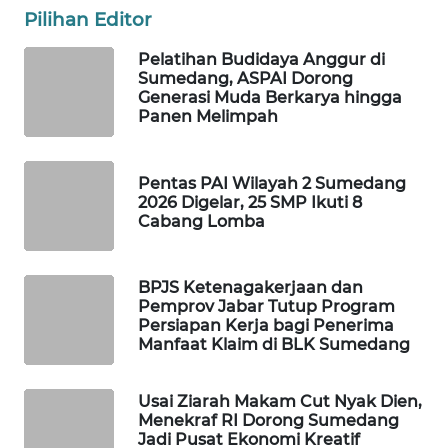
FORWAMKI
Pilihan Editor
ALPERKLINAS
Pelatihan Budidaya Anggur di
Sumedang, ASPAI Dorong
Generasi Muda Berkarya hingga
FORJASIDA
Panen Melimpah
TAMBANG
NEWS
Pentas PAI Wilayah 2 Sumedang
2026 Digelar, 25 SMP Ikuti 8
Cabang Lomba
SITUNGIR
NEWS
BPJS Ketenagakerjaan dan
Pemprov Jabar Tutup Program
SIDIKALANG
Persiapan Kerja bagi Penerima
NEWS
Manfaat Klaim di BLK Sumedang
SIBARAGAS
Usai Ziarah Makam Cut Nyak Dien,
NEWS
Menekraf RI Dorong Sumedang
Jadi Pusat Ekonomi Kreatif