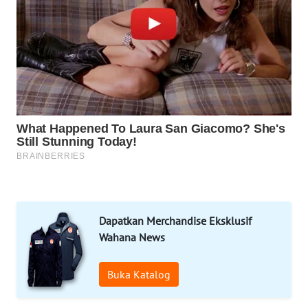
MARTABAT
NET
PLN
WATCH
MKLI
LPKKI
LKKI
Dapatkan Merchandise Eksklusif
KOPEKLIN
Wahana News
PORTAL
KONSUMEN
Buka Katalog