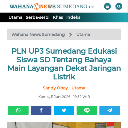
Utama
Serba-serbi
Khas
Indeks
WAHANA
Tutup
TV
Wahana News Sumedang
Utama
PLN UP3 Sumedang Edukasi
UTAMA
Siswa SD Tentang Bahaya
SERBA-
Main Layangan Dekat Jaringan
SERBI
Listrik
Sandy Obay - Utama
KHAS
Kamis, 11 Juni 2026 - 19:52 WIB
Informasi
INDEKS
BERITA