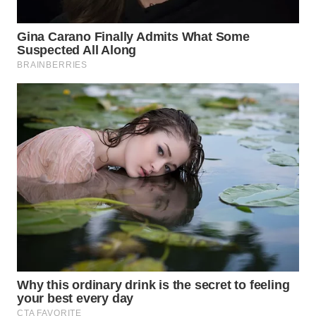
WAHANA
UMKM
WAHANA
SELEB
WAHANA
PERSONA
WAHANA
OTOMOTIF
WAHANA
HEALTH
WAHANA
DESA
WISATA