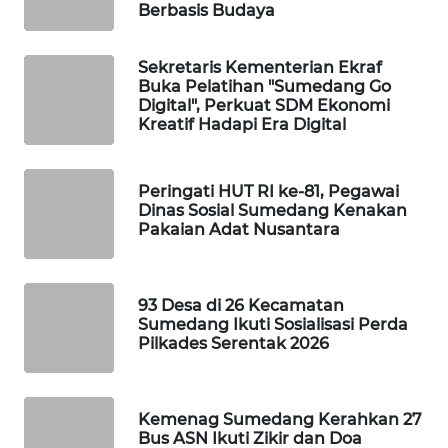
METRO
Berbasis Budaya
SIANTAR
NEWS
Sekretaris Kementerian Ekraf
Buka Pelatihan "Sumedang Go
METRO
Digital", Perkuat SDM Ekonomi
Kreatif Hadapi Era Digital
MEDAN
NEWS
Peringati HUT RI ke-81, Pegawai
METRO
Dinas Sosial Sumedang Kenakan
JAKARTA
Pakaian Adat Nusantara
NEWS
KRT
93 Desa di 26 Kecamatan
NEWS
Sumedang Ikuti Sosialisasi Perda
Pilkades Serentak 2026
KARING
NEWS
Kemenag Sumedang Kerahkan 27
Bus ASN Ikuti Zikir dan Doa
JURNAL