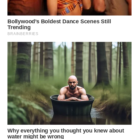
WN DELI
SERDANG
WN
TEBING
TINGGI
WN
PAKPAK
WN
KARAWANG
WN
BEKASI
WN
BOGOR