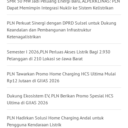
SMR 50 MW Jadi Peluang Energi Baru, ALPERKLINAS: PLN
MALUT
Dapat Memimpin Integrasi Nuklir ke Sistem Kelistrikan
WN
PLN Perkuat Sinergi dengan DPRD Sulsel untuk Dukung
DAIRI
Keandalan dan Pembangunan Infrastruktur
Ketenagalistrikan
WN
DANAU
Semester I 2026,PLN Perluas Akses Listrik Bagi 2.930
TOBA
Pelanggan di 210 Lokasi se-Jawa Barat
WN
PLN Tawarkan Promo Home Charging HCS Ultima Mulai
NIAS
Rp12 Jutaan di GIIAS 2026
WN
Dukung Ekosistem EV, PLN Berikan Promo Spesial HCS
LANGKAT
Ultima di GIIAS 2026
WN
TAPANULI
PLN Hadirkan Solusi Home Charging Andal untuk
SELATAN
Pengguna Kendaraan Listrik