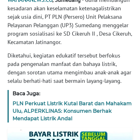
DISCLAIMER
kesadaran akan keselamatan ketenagalistrikan
sejak usia dini, PT PLN (Persero) Unit Pelaksana
Wahana
News
Pelayanan Pelanggan (UP3) Sumedang menggelar
Regional
program sosialisasi ke SD Cikeruh II , Desa Cikeruh,
Kecamatan Jatinangor.
WN
SUMUT
Diketahui, kegiatan edukatif tersebut berfokus
pada pengenalan manfaat dan bahaya listrik,
WN
dengan sorotan utama mengimbau anak-anak agar
JAKARTA
selalu berhati-hati saat bermain layang-layang.
WN
Baca Juga:
JABAR
PLN Perkuat Listrik Kutai Barat dan Mahakam
Ulu, ALPERKLINAS: Konsumen Berhak
WN
Mendapat Listrik Andal
BANTEN
WN