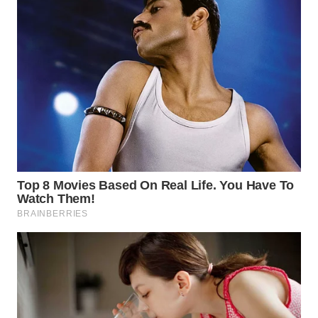
WN
BINTAN
WN
MANDALIKA
WN
LIKUPANG
WN
LABUANBAJO
WN
BORNEO
Wahana
Media
Group