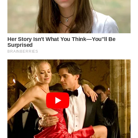
KUNINGAN
WN
MAJALENGKA
WN
SUBANG
WN
SUKABUMI
WN
PURWAKARTA
WN
PRIANGAN
TIMUR