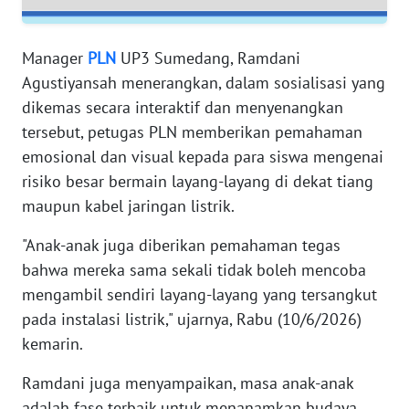
WN
JAMBI
Manager
PLN
UP3 Sumedang, Ramdani
Agustiyansah menerangkan, dalam sosialisasi yang
WN
SULTRA
dikemas secara interaktif dan menyenangkan
tersebut, petugas PLN memberikan pemahaman
WN
emosional dan visual kepada para siswa mengenai
NTB
risiko besar bermain layang-layang di dekat tiang
maupun kabel jaringan listrik.
WN
SULTENG
"Anak-anak juga diberikan pemahaman tegas
bahwa mereka sama sekali tidak boleh mencoba
WN
mengambil sendiri layang-layang yang tersangkut
SULBAR
pada instalasi listrik," ujarnya, Rabu (10/6/2026)
kemarin.
WN
BABEL
Ramdani juga menyampaikan, masa anak-anak
adalah fase terbaik untuk menanamkan budaya