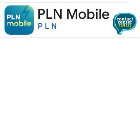
WAHANA MEDIA GROUP
|
|
|
WAHANA NEWS co
WAHANA TANI
WAHANA ADVOKAT
|
|
WAHANA INFRASTRUKTUR
WAHANA KONSUMEN
|
|
|
WAHANA LISTRIK
WAHANA TRAVEL
WAHANA TV
|
|
|