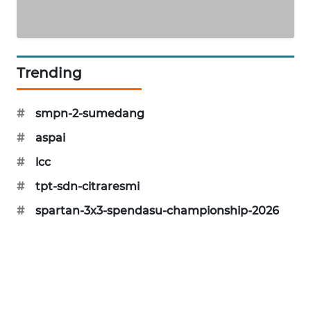
Trending
#
smpn-2-sumedang
#
aspai
#
lcc
#
tpt-sdn-citraresmi
#
spartan-3x3-spendasu-championship-2026