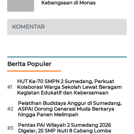
Kebangsaan di Monas
MARITIM
HUMBANG
KOMENTAR
NEWS
GARONGGANG
NEWS
Berita Populer
FISUELRI
ID
HUT Ke-70 SMPN 2 Sumedang, Perkuat
ENERGI
#1
Kolaborasi Warga Sekolah Lewat Beragam
Kegiatan Edukatif dan Kebersamaan
NEWS
Pelatihan Budidaya Anggur di Sumedang,
CILEUNGSI
#2
ASPAI Dorong Generasi Muda Berkarya
hingga Panen Melimpah
NEWS
Pentas PAI Wilayah 2 Sumedang 2026
#3
Digelar, 25 SMP Ikuti 8 Cabang Lomba
BERKAT