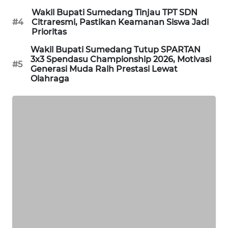
NEWS
Wakil Bupati Sumedang Tinjau TPT SDN
#4
Citraresmi, Pastikan Keamanan Siswa Jadi
Prioritas
BERAMPU
NEWS
Wakil Bupati Sumedang Tutup SPARTAN
3x3 Spendasu Championship 2026, Motivasi
#5
Generasi Muda Raih Prestasi Lewat
ANUGERAH
Olahraga
NEWS
AKHLAK
ID
PERAPKI
NEWS
SONYA
ASA
NEWS