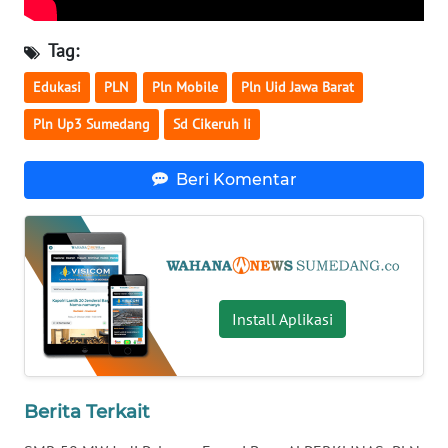
WN
KALSEL
Tag:
WN
Edukasi
PLN
Pln Mobile
Pln Uid Jawa Barat
KALTIM
Pln Up3 Sumedang
Sd Cikeruh Ii
WN
SULSEL
Beri Komentar
WN
GORONTALO
WN
Install Aplikasi
SULUT
WN
MALUKU
Berita Terkait
WN