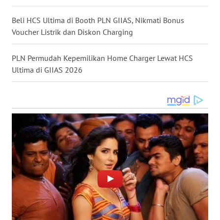
WN
Beli HCS Ultima di Booth PLN GIIAS, Nikmati Bonus
TANJUNG
Voucher Listrik dan Diskon Charging
LESUNG
PLN Permudah Kepemilikan Home Charger Lewat HCS
WN
Ultima di GIIAS 2026
KARO
WN
SIMALUNGUN
WN
LABUHANBATU
WN
TAPANULI
TENGAH