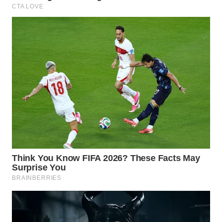
WN
DEPOK
WN
TAPANULI
UTARA
WN
SAMOSIR
WN
PADANG
LAWAS
WN
SUMEDANG
WN