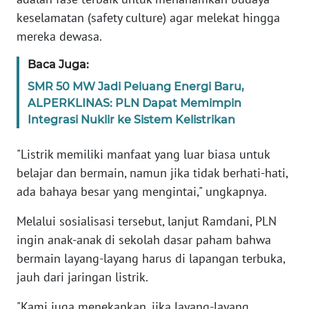
WN
keselamatan (safety culture) agar melekat hingga
SUMBAR
mereka dewasa.
WN
Baca Juga:
SUMSEL
SMR 50 MW Jadi Peluang Energi Baru,
ALPERKLINAS: PLN Dapat Memimpin
WN
Integrasi Nuklir ke Sistem Kelistrikan
BENGKULU
"Listrik memiliki manfaat yang luar biasa untuk
WN
belajar dan bermain, namun jika tidak berhati-hati,
LAMPUNG
ada bahaya besar yang mengintai," ungkapnya.
WN
Melalui sosialisasi tersebut, lanjut Ramdani, PLN
JATENG
ingin anak-anak di sekolah dasar paham bahwa
bermain layang-layang harus di lapangan terbuka,
WN
jauh dari jaringan listrik.
NUSANTARA
"Kami juga menekankan, jika layang-layang