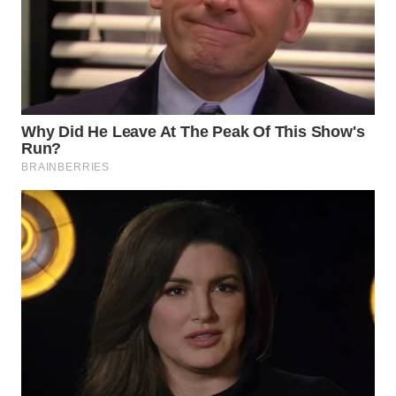
WAHANA
TRAVEL
WAHANA
TV
WAHANANEWS
ID
WAHANANEWS
CO ID
WAHANANEWS
NET
WAHANA
SPORT