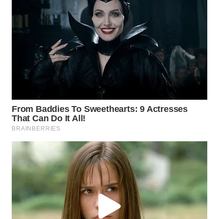
CIANJUR
WN
KEPULAUAN
SERIBU
WN
TANGERANG
WN
BINJAI
WN
CIREBON
WN
INDRAMAYU
WN