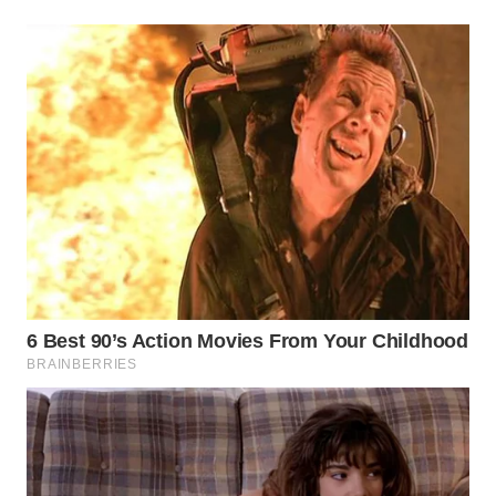
LAPAK
WAHANA
Wahana
Network
KONSUMEN
LISTRIK
MASYARAKAT
KELISTRIKAN
WALINKI
ID
MAWAKA
ID