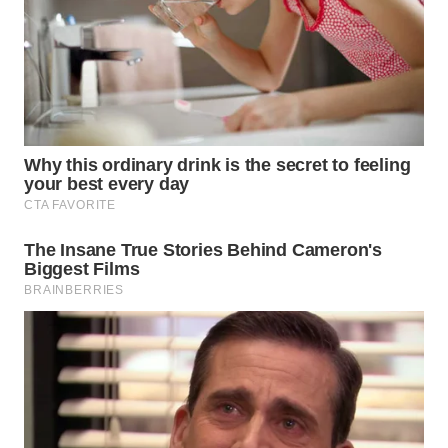
WAHANA
NEWS
WAHANA
TANI
WAHANA
ADVOKAT
WAHANA
INFRASTRUKTUR
WAHANA
KONSUMEN
WAHANA
LISTRIK