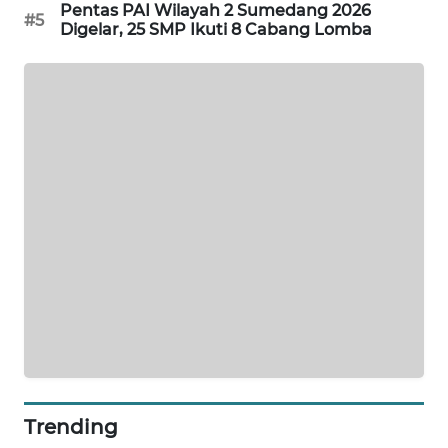
METRO
Pentas PAI Wilayah 2 Sumedang 2026
#5
Digelar, 25 SMP Ikuti 8 Cabang Lomba
SIANTAR
NEWS
METRO
MEDAN
NEWS
METRO
JAKARTA
NEWS
KRT
NEWS
KARING
NEWS
Trending
JURNAL