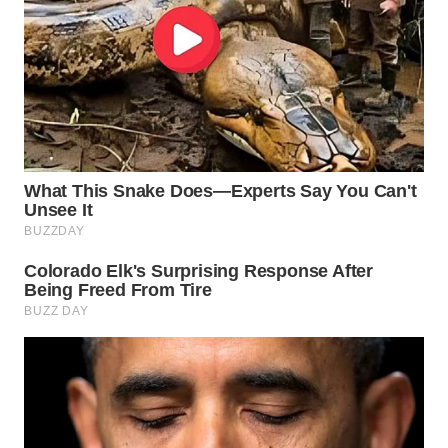
WN
BINTAN
WN
MANDALIKA
WN
LIKUPANG
WN
LABUANBAJO
WN
BORNEO
Wahana
Media
Group