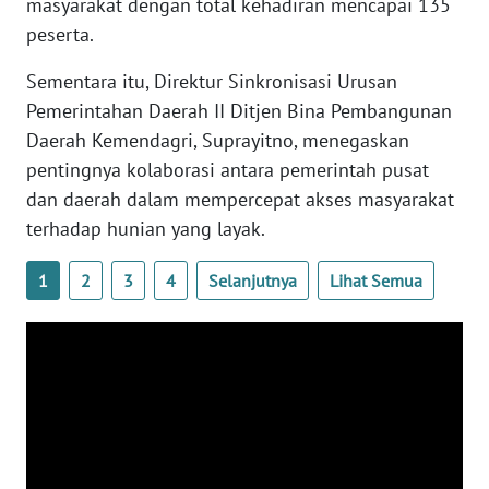
masyarakat dengan total kehadiran mencapai 135
WN
JOGJA
peserta.
Sementara itu, Direktur Sinkronisasi Urusan
WN
Pemerintahan Daerah II Ditjen Bina Pembangunan
JATIM
Daerah Kemendagri, Suprayitno, menegaskan
pentingnya kolaborasi antara pemerintah pusat
WN
BALI
dan daerah dalam mempercepat akses masyarakat
terhadap hunian yang layak.
WN
KALBAR
1
2
3
4
Selanjutnya
Lihat Semua
WN
KALTENG
WN
KALTARA