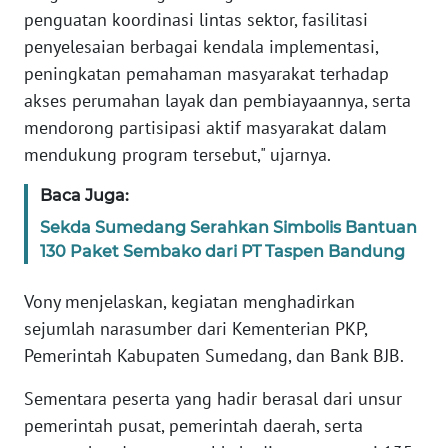
WN
penguatan koordinasi lintas sektor, fasilitasi
SUMBAR
penyelesaian berbagai kendala implementasi,
peningkatan pemahaman masyarakat terhadap
WN
akses perumahan layak dan pembiayaannya, serta
SUMSEL
mendorong partisipasi aktif masyarakat dalam
mendukung program tersebut," ujarnya.
WN
BENGKULU
Baca Juga:
Sekda Sumedang Serahkan Simbolis Bantuan
WN
130 Paket Sembako dari PT Taspen Bandung
LAMPUNG
Vony menjelaskan, kegiatan menghadirkan
WN
sejumlah narasumber dari Kementerian PKP,
JATENG
Pemerintah Kabupaten Sumedang, dan Bank BJB.
WN
Sementara peserta yang hadir berasal dari unsur
NUSANTARA
pemerintah pusat, pemerintah daerah, serta