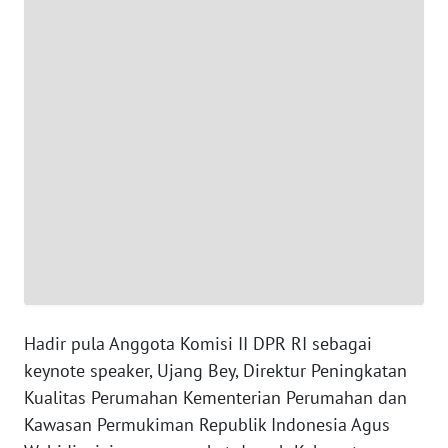
NTT
WN
KEPRI
WN
PAPUA
WN
PAPUA
BARAT
WN
RIAU
Hadir pula Anggota Komisi II DPR RI sebagai
keynote speaker, Ujang Bey, Direktur Peningkatan
WN
Kualitas Perumahan Kementerian Perumahan dan
SERAMBI
Kawasan Permukiman Republik Indonesia Agus