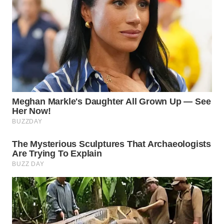
WN
SEMARANG
WN
SOLO
WN
BOROBUDUR
WN
MADURA
WN
SURABAYA
WN
NATUNA