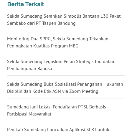
Berita Terkait
MALUT
Sekda Sumedang Serahkan Simbolis Bantuan 130 Paket
WN
Sembako dari PT Taspen Bandung
DAIRI
Monitoring Dua SPPG, Sekda Sumedang Tekankan
WN
Peningkatan Kualitas Program MBG
DANAU
TOBA
Sekda Sumedang Tegaskan Peran Strategis Ibu dalam
Pembangunan Bangsa
WN
NIAS
Sekda Sumedang Buka Sosialisasi Penanganan Hukuman
Disiplin dan Kode Etik ASN via Zoom Meeting
WN
LANGKAT
Sumedang Jadi Lokasi Pendaftaran PTSL Berbasis
Partisipasi Masyarakat
WN
TAPANULI
SELATAN
Pemkab Sumedang Luncurkan Aplikasi SLRT untuk