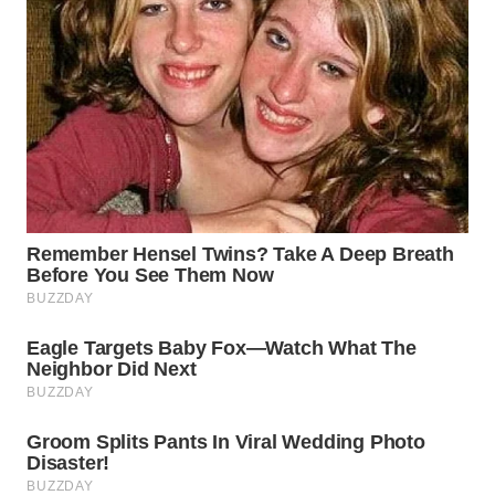
CIANJUR
WN
KEPULAUAN
SERIBU
WN
TANGERANG
WN
BINJAI
WN
CIREBON
WN
INDRAMAYU
WN