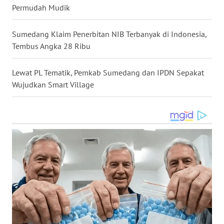
Permudah Mudik
WN
TANJUNG
Sumedang Klaim Penerbitan NIB Terbanyak di Indonesia,
LESUNG
Tembus Angka 28 Ribu
WN
Lewat PL Tematik, Pemkab Sumedang dan IPDN Sepakat
KARO
Wujudkan Smart Village
WN
SIMALUNGUN
WN
LABUHANBATU
WN
TAPANULI
TENGAH