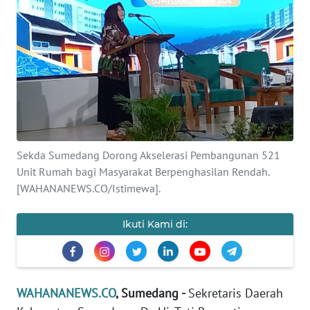
KONTAK
KAMI
INFO
IKLAN
TENTANG
KAMI
Sekda Sumedang Dorong Akselerasi Pembangunan 521
Unit Rumah bagi Masyarakat Berpenghasilan Rendah.
PEDOMAN
[WAHANANEWS.CO/Istimewa].
MEDIA
SIBER
Ikuti Kami di:
REDAKSI
KARIR
WAHANANEWS.CO
, Sumedang -
Sekretaris Daerah