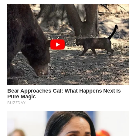
KUNINGAN
WN
MAJALENGKA
WN
SUBANG
WN
SUKABUMI
WN
PURWAKARTA
WN
PRIANGAN
TIMUR