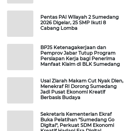
LAPAK
WAHANA
Pentas PAI Wilayah 2 Sumedang
2026 Digelar, 25 SMP Ikuti 8
Cabang Lomba
Wahana
Network
BPJS Ketenagakerjaan dan
KONSUMEN
Pemprov Jabar Tutup Program
LISTRIK
Persiapan Kerja bagi Penerima
Manfaat Klaim di BLK Sumedang
MASYARAKAT
KELISTRIKAN
Usai Ziarah Makam Cut Nyak Dien,
Menekraf RI Dorong Sumedang
Jadi Pusat Ekonomi Kreatif
WALINKI
Berbasis Budaya
ID
MAWAKA
Sekretaris Kementerian Ekraf
Buka Pelatihan "Sumedang Go
ID
Digital", Perkuat SDM Ekonomi
Kreatif Hadapi Era Digital