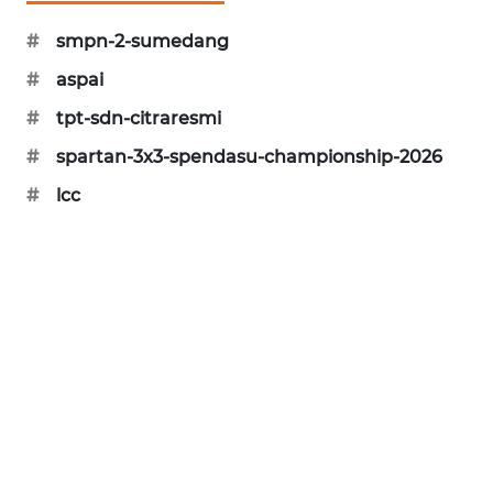
MARITIM
#
smpn-2-sumedang
HUMBANG
#
aspai
NEWS
#
tpt-sdn-citraresmi
GARONGGANG
#
spartan-3x3-spendasu-championship-2026
NEWS
#
lcc
FISUELRI
ID
ENERGI
NEWS
CILEUNGSI
NEWS
BERKAT