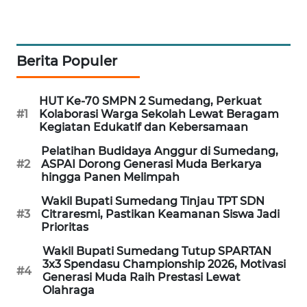
FORWAMKI
ALPERKLINAS
Berita Populer
FORJASIDA
HUT Ke-70 SMPN 2 Sumedang, Perkuat
TAMBANG
#1
Kolaborasi Warga Sekolah Lewat Beragam
NEWS
Kegiatan Edukatif dan Kebersamaan
Pelatihan Budidaya Anggur di Sumedang,
SITUNGIR
#2
ASPAI Dorong Generasi Muda Berkarya
NEWS
hingga Panen Melimpah
Wakil Bupati Sumedang Tinjau TPT SDN
SIDIKALANG
#3
Citraresmi, Pastikan Keamanan Siswa Jadi
NEWS
Prioritas
Wakil Bupati Sumedang Tutup SPARTAN
SIBARAGAS
3x3 Spendasu Championship 2026, Motivasi
#4
NEWS
Generasi Muda Raih Prestasi Lewat
Olahraga