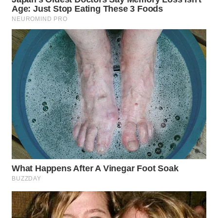
WN
DEPOK
WN
TAPANULI
UTARA
WN
SAMOSIR
WN
PADANG
LAWAS
WN
SUMEDANG
WN