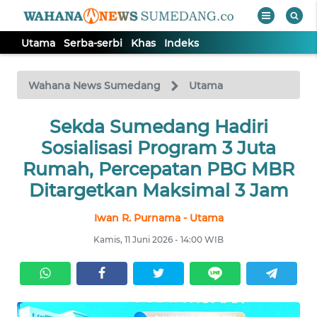
Utama
Serba-serbi
Khas
Indeks
WAHANA
Tutup
TV
Wahana News Sumedang
Utama
Sekda Sumedang Hadiri
UTAMA
Sosialisasi Program 3 Juta
SERBA-
Rumah, Percepatan PBG MBR
SERBI
Ditargetkan Maksimal 3 Jam
Iwan R. Purnama - Utama
KHAS
Kamis, 11 Juni 2026 - 14:00 WIB
Informasi
INDEKS
BERITA