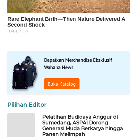
WAHANA
UMKM
WAHANA
SELEB
WAHANA
PERSONA
Dapatkan Merchandise Eksklusif
Wahana News
WAHANA
OTOMOTIF
Buka Katalog
WAHANA
HEALTH
Pilihan Editor
WAHANA
Pelatihan Budidaya Anggur di
DESA
Sumedang, ASPAI Dorong
WISATA
Generasi Muda Berkarya hingga
Panen Melimpah