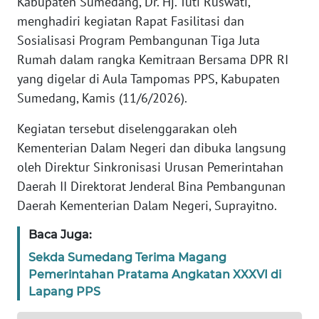
Kabupaten Sumedang, Dr. Hj. Tuti Ruswati,
DISCLAIMER
menghadiri kegiatan Rapat Fasilitasi dan
Sosialisasi Program Pembangunan Tiga Juta
Wahana
News
Rumah dalam rangka Kemitraan Bersama DPR RI
Regional
yang digelar di Aula Tampomas PPS, Kabupaten
Sumedang, Kamis (11/6/2026).
WN
SUMUT
Kegiatan tersebut diselenggarakan oleh
Kementerian Dalam Negeri dan dibuka langsung
WN
oleh Direktur Sinkronisasi Urusan Pemerintahan
JAKARTA
Daerah II Direktorat Jenderal Bina Pembangunan
Daerah Kementerian Dalam Negeri, Suprayitno.
WN
JABAR
Baca Juga:
Sekda Sumedang Terima Magang
WN
Pemerintahan Pratama Angkatan XXXVI di
BANTEN
Lapang PPS
WN