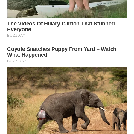
WAHANA
TRAVEL
WAHANA
TV
WAHANANEWS
ID
WAHANANEWS
CO ID
WAHANANEWS
NET
WAHANA
SPORT