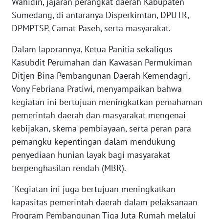
Wahidin, jajaran perangkat daerah Kabupaten
WN
Sumedang, di antaranya Disperkimtan, DPUTR,
JAMBI
DPMPTSP, Camat Paseh, serta masyarakat.
WN
Dalam laporannya, Ketua Panitia sekaligus
SULTRA
Kasubdit Perumahan dan Kawasan Permukiman
Ditjen Bina Pembangunan Daerah Kemendagri,
WN
Vony Febriana Pratiwi, menyampaikan bahwa
NTB
kegiatan ini bertujuan meningkatkan pemahaman
pemerintah daerah dan masyarakat mengenai
WN
SULTENG
kebijakan, skema pembiayaan, serta peran para
pemangku kepentingan dalam mendukung
WN
penyediaan hunian layak bagi masyarakat
SULBAR
berpenghasilan rendah (MBR).
"Kegiatan ini juga bertujuan meningkatkan
WN
BABEL
kapasitas pemerintah daerah dalam pelaksanaan
Program Pembangunan Tiga Juta Rumah melalui