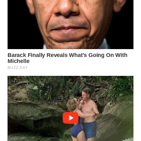
WAHANA
NEWS
WAHANA
TANI
WAHANA
ADVOKAT
WAHANA
INFRASTRUKTUR
WAHANA
KONSUMEN
WAHANA
LISTRIK