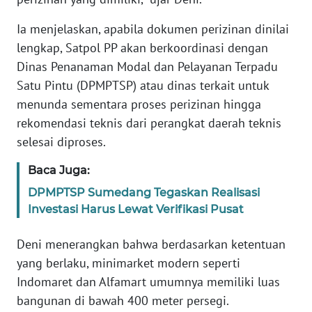
WN
JAMBI
Ia menjelaskan, apabila dokumen perizinan dinilai
lengkap, Satpol PP akan berkoordinasi dengan
WN
Dinas Penanaman Modal dan Pelayanan Terpadu
SULTRA
Satu Pintu (DPMPTSP) atau dinas terkait untuk
menunda sementara proses perizinan hingga
WN
rekomendasi teknis dari perangkat daerah teknis
NTB
selesai diproses.
WN
Baca Juga:
SULTENG
DPMPTSP Sumedang Tegaskan Realisasi
Investasi Harus Lewat Verifikasi Pusat
WN
SULBAR
Deni menerangkan bahwa berdasarkan ketentuan
yang berlaku, minimarket modern seperti
WN
Indomaret dan Alfamart umumnya memiliki luas
BABEL
bangunan di bawah 400 meter persegi.