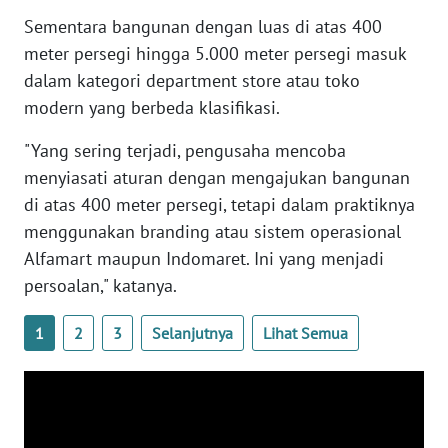
WN
Sementara bangunan dengan luas di atas 400
SUMBAR
meter persegi hingga 5.000 meter persegi masuk
dalam kategori department store atau toko
WN
modern yang berbeda klasifikasi.
SUMSEL
"Yang sering terjadi, pengusaha mencoba
WN
menyiasati aturan dengan mengajukan bangunan
BENGKULU
di atas 400 meter persegi, tetapi dalam praktiknya
menggunakan branding atau sistem operasional
WN
LAMPUNG
Alfamart maupun Indomaret. Ini yang menjadi
persoalan," katanya.
WN
JATENG
1
2
3
Selanjutnya
Lihat Semua
WN
NUSANTARA