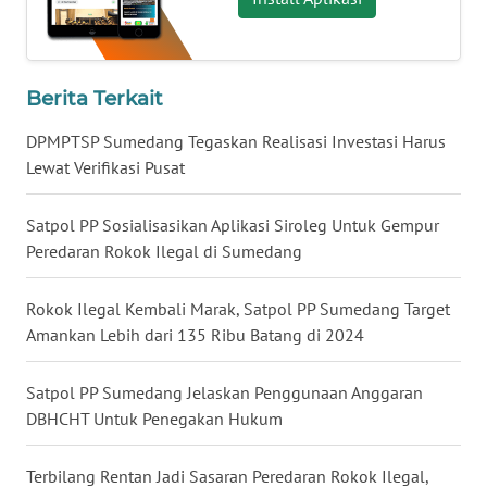
WN
KALSEL
WN
Berita Terkait
KALTIM
DPMPTSP Sumedang Tegaskan Realisasi Investasi Harus
WN
Lewat Verifikasi Pusat
SULSEL
Satpol PP Sosialisasikan Aplikasi Siroleg Untuk Gempur
WN
Peredaran Rokok Ilegal di Sumedang
GORONTALO
Rokok Ilegal Kembali Marak, Satpol PP Sumedang Target
WN
Amankan Lebih dari 135 Ribu Batang di 2024
SULUT
Satpol PP Sumedang Jelaskan Penggunaan Anggaran
WN
DBHCHT Untuk Penegakan Hukum
MALUKU
Terbilang Rentan Jadi Sasaran Peredaran Rokok Ilegal,
WN