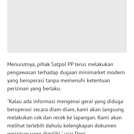
NTT
WN
KEPRI
WN
PAPUA
Menurutnya, pihak Satpol PP terus melakukan
WN
pengawasan terhadap dugaan minimarket modern
PAPUA
BARAT
yang beroperasi tanpa memenuhi ketentuan
perizinan yang berlaku.
WN
"Kalau ada informasi mengenai gerai yang diduga
RIAU
beroperasi secara diam-diam, kami akan langsung
WN
melakukan cek dan recek ke lapangan. Kami akan
SERAMBI
melihat terlebih dahulu kelengkapan dokumen
perizinan yang dimiliki," ujar Deni.