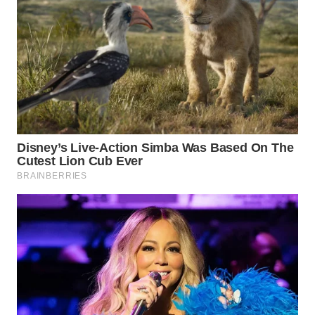
CIANJUR
WN
KEPULAUAN
SERIBU
WN
TANGERANG
WN
BINJAI
WN
CIREBON
WN
INDRAMAYU
WN