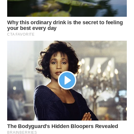
WN DELI
SERDANG
WN
TEBING
TINGGI
WN
PAKPAK
WN
KARAWANG
WN
BEKASI
WN
BOGOR