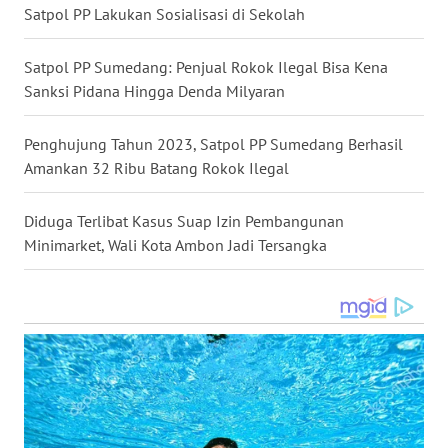
Satpol PP Lakukan Sosialisasi di Sekolah
MALUT
Satpol PP Sumedang: Penjual Rokok Ilegal Bisa Kena
WN
Sanksi Pidana Hingga Denda Milyaran
DAIRI
Penghujung Tahun 2023, Satpol PP Sumedang Berhasil
WN
Amankan 32 Ribu Batang Rokok Ilegal
DANAU
TOBA
Diduga Terlibat Kasus Suap Izin Pembangunan
WN
Minimarket, Wali Kota Ambon Jadi Tersangka
NIAS
WN
LANGKAT
WN
TAPANULI
SELATAN