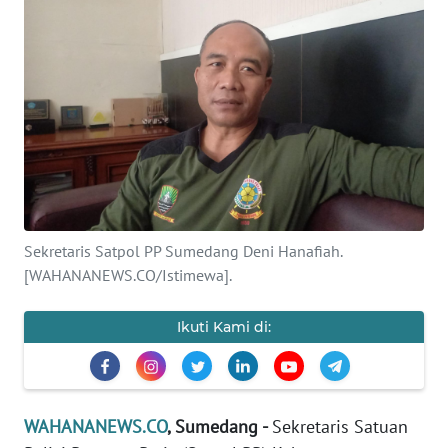
KONTAK
KAMI
INFO
IKLAN
TENTANG
KAMI
Sekretaris Satpol PP Sumedang Deni Hanafiah.
PEDOMAN
[WAHANANEWS.CO/Istimewa].
MEDIA
SIBER
Ikuti Kami di:
REDAKSI
KARIR
WAHANANEWS.CO
, Sumedang -
Sekretaris Satuan