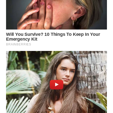
WAHANA
TRAVEL
WAHANA
TV
WAHANANEWS
ID
WAHANANEWS
CO ID
WAHANANEWS
NET
WAHANA
SPORT