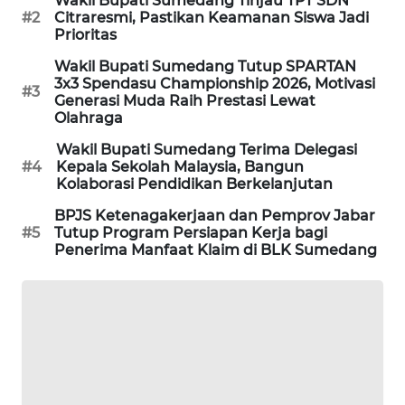
Wakil Bupati Sumedang Tinjau TPT SDN
MARITIM
#2
Citraresmi, Pastikan Keamanan Siswa Jadi
Prioritas
HUMBANG
Wakil Bupati Sumedang Tutup SPARTAN
NEWS
3x3 Spendasu Championship 2026, Motivasi
#3
Generasi Muda Raih Prestasi Lewat
Olahraga
GARONGGANG
NEWS
Wakil Bupati Sumedang Terima Delegasi
#4
Kepala Sekolah Malaysia, Bangun
Kolaborasi Pendidikan Berkelanjutan
FISUELRI
ID
BPJS Ketenagakerjaan dan Pemprov Jabar
#5
Tutup Program Persiapan Kerja bagi
Penerima Manfaat Klaim di BLK Sumedang
ENERGI
NEWS
CILEUNGSI
NEWS
BERKAT