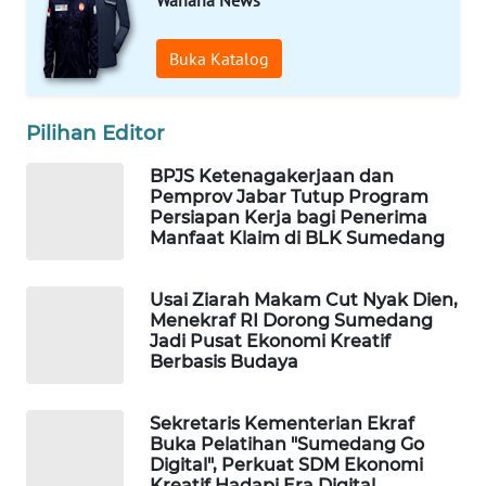
MARTABAT
NET
Buka Katalog
PLN
WATCH
Pilihan Editor
BPJS Ketenagakerjaan dan
MKLI
Pemprov Jabar Tutup Program
Persiapan Kerja bagi Penerima
LPKKI
Manfaat Klaim di BLK Sumedang
LKKI
Usai Ziarah Makam Cut Nyak Dien,
Menekraf RI Dorong Sumedang
Jadi Pusat Ekonomi Kreatif
KOPEKLIN
Berbasis Budaya
PORTAL
Sekretaris Kementerian Ekraf
KONSUMEN
Buka Pelatihan "Sumedang Go
Digital", Perkuat SDM Ekonomi
Kreatif Hadapi Era Digital