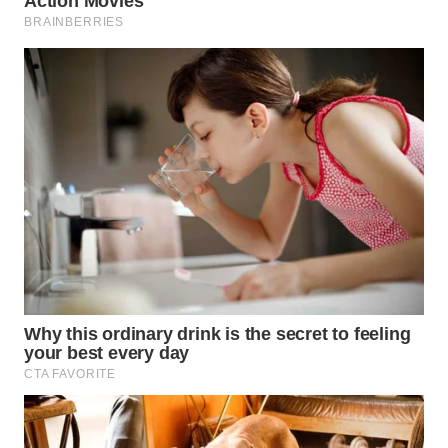
WN
BINTAN
WN
MANDALIKA
WN
LIKUPANG
WN
LABUANBAJO
WN
BORNEO
Wahana
Media
Group