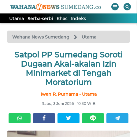
Utama
Serba-serbi
Khas
Indeks
WAHANA
Tutup
TV
Wahana News Sumedang
Utama
Satpol PP Sumedang Soroti
UTAMA
Dugaan Akal-akalan Izin
SERBA-
Minimarket di Tengah
SERBI
Moratorium
Iwan R. Purnama - Utama
KHAS
Rabu, 3 Juni 2026 - 10:30 WIB
Informasi
INDEKS
BERITA