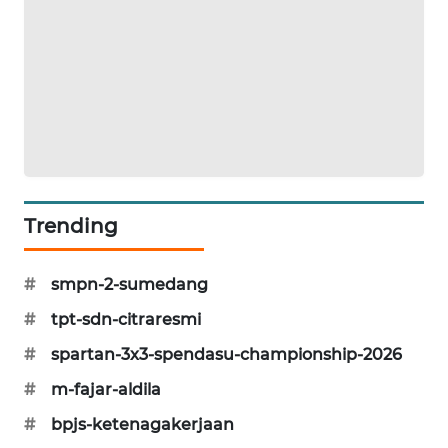
NEWS
BERAMPU
NEWS
ANUGERAH
NEWS
AKHLAK
Trending
ID
#
smpn-2-sumedang
PERAPKI
NEWS
#
tpt-sdn-citraresmi
#
spartan-3x3-spendasu-championship-2026
SONYA
ASA
#
m-fajar-aldila
NEWS
#
bpjs-ketenagakerjaan