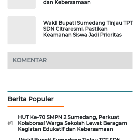
dan Kebersamaan
METRO
SIANTAR
NEWS
Wakil Bupati Sumedang Tinjau TPT
SDN Citraresmi, Pastikan
METRO
Keamanan Siswa Jadi Prioritas
MEDAN
NEWS
KOMENTAR
METRO
JAKARTA
NEWS
KRT
Berita Populer
NEWS
KARING
HUT Ke-70 SMPN 2 Sumedang, Perkuat
NEWS
#1
Kolaborasi Warga Sekolah Lewat Beragam
Kegiatan Edukatif dan Kebersamaan
JURNAL