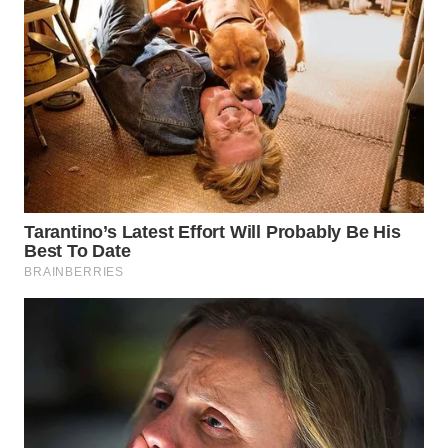
WAHANA
NEWS
WAHANA
TANI
WAHANA
ADVOKAT
WAHANA
INFRASTRUKTUR
WAHANA
KONSUMEN
WAHANA
LISTRIK