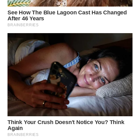
WAHANA
UMKM
WAHANA
SELEB
WAHANA
PERSONA
WAHANA
OTOMOTIF
WAHANA
HEALTH
WAHANA
DESA
WISATA