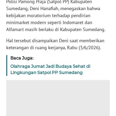
Polisi Pamong Praja (Satpol PP) Kabupaten
DISCLAIMER
Sumedang, Deni Hanafiah, menegaskan bahwa
kebijakan moratorium terhadap pendirian
Wahana
News
minimarket modern seperti Indomaret dan
Regional
Alfamart masih berlaku di Kabupaten Sumedang.
WN
Hal tersebut disampaikan Deni saat memberikan
SUMUT
keterangan di ruang kerjanya, Rabu (3/6/2026).
WN
Baca Juga:
JAKARTA
Olahraga Jumat Jadi Budaya Sehat di
Lingkungan Satpol PP Sumedang
WN
JABAR
WN
BANTEN
WN