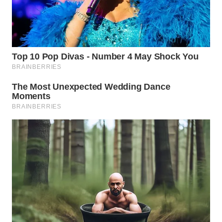
KUNINGAN
WN
MAJALENGKA
WN
SUBANG
WN
SUKABUMI
WN
PURWAKARTA
WN
PRIANGAN
TIMUR