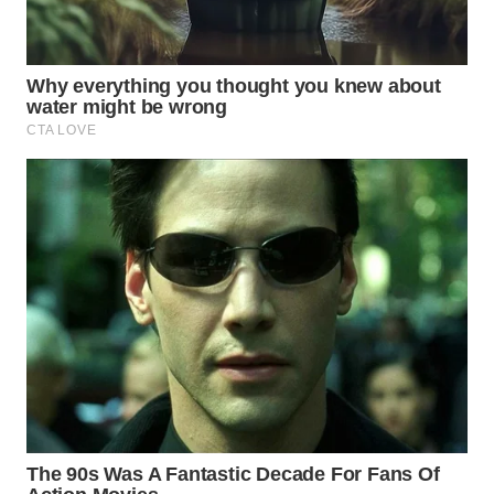
WN
SEMARANG
WN
SOLO
WN
BOROBUDUR
WN
MADURA
WN
SURABAYA
WN
NATUNA