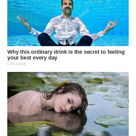
WN
TANJUNG
LESUNG
WN
KARO
WN
SIMALUNGUN
WN
LABUHANBATU
WN
TAPANULI
TENGAH