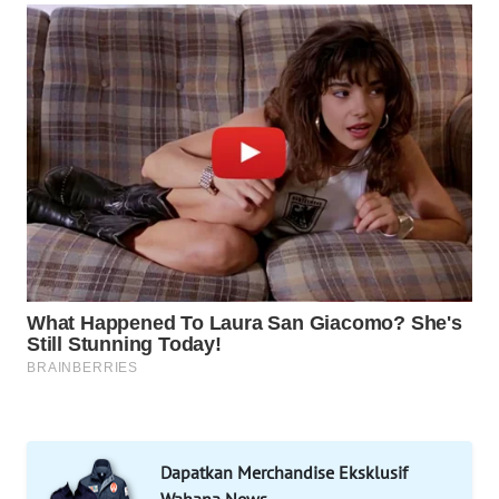
LAPAK
WAHANA
Wahana
Network
KONSUMEN
LISTRIK
MASYARAKAT
KELISTRIKAN
WALINKI
ID
MAWAKA
ID
Dapatkan Merchandise Eksklusif
Wahana News