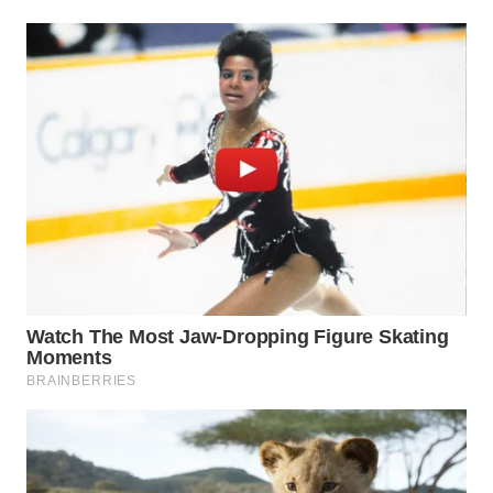
WN
DEPOK
WN
TAPANULI
UTARA
WN
SAMOSIR
WN
PADANG
LAWAS
WN
SUMEDANG
WN